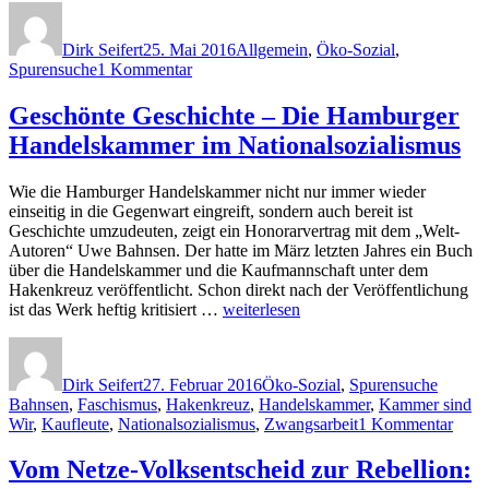
Autor
Veröffentlicht
Kategorien
der
am
Handelskammer
Dirk Seifert
25. Mai 2016
Allgemein
,
Öko-Sozial
,
im
zu
Spurensuche
1 Kommentar
Nationalsozialismus
Geschönte
–
Geschichte
Geschönte Geschichte – Die Hamburger
Eine
der
bislang
Handelskammer im Nationalsozialismus
Handelskammer
unveröffentlichte
im
Antwort
Nationalsozialismus
auf
Wie die Hamburger Handelskammer nicht nur immer wieder
–
Uwe
einseitig in die Gegenwart eingreift, sondern auch bereit ist
Eine
Bahnsen:
Geschichte umzudeuten, zeigt ein Honorarvertrag mit dem „Welt-
bislang
Misslungene
Autoren“ Uwe Bahnsen. Der hatte im März letzten Jahres ein Buch
unveröffentlichte
Entgegnung!“
über die Handelskammer und die Kaufmannschaft unter dem
Antwort
Hakenkreuz veröffentlicht. Schon direkt nach der Veröffentlichung
auf
„Geschönte
ist das Werk heftig kritisiert …
weiterlesen
Uwe
Geschichte
Bahnsen:
Autor
Veröffentlicht
Kategorien
Schlag
–
Misslungene
am
Die
Entgegnung!
Dirk Seifert
27. Februar 2016
Öko-Sozial
,
Spurensuche
Hamburger
Bahnsen
,
Faschismus
,
Hakenkreuz
,
Handelskammer
,
Kammer sind
Handelskammer
zu
Wir
,
Kaufleute
,
Nationalsozialismus
,
Zwangsarbeit
1 Kommentar
im
Gesc
Nationalsozialismus“
Gesc
Vom Netze-Volksentscheid zur Rebellion:
–