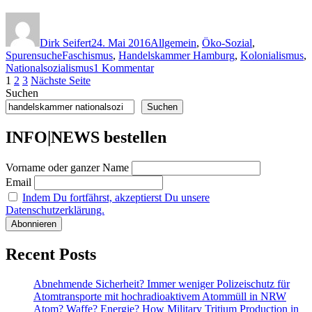
sollen
und
–
Autor
Veröffentlicht
Kategorien
die
endlich
am
Geschichte
–
Dirk Seifert
24. Mai 2016
Allgemein
,
Öko-Sozial
,
der
geöffnet
Schlagwörter
Spurensuche
Faschismus
,
Handelskammer Hamburg
,
Kolonialismus
,
Hamburger
werden
zu
Nationalsozialismus
1 Kommentar
Handelskammer“
Seitennummerierung
Seite
Seite
Seite
Reformer
1
2
3
Nächste Seite
und
Suchen
der
die
Suchen
Beiträge
Geschichte
der
INFO|NEWS bestellen
Hamburger
Handelskammer
Vorname oder ganzer Name
Email
Indem Du fortfährst, akzeptierst Du unsere
Datenschutzerklärung.
Recent Posts
Abnehmende Sicherheit? Immer weniger Polizeischutz für
Atomtransporte mit hochradioaktivem Atommüll in NRW
Atom? Waffe? Energie? How Military Tritium Production in