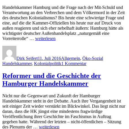
Hande
Hamb
Handelskammer Hamburg und die Frage nach der Mit-Schuld und
sind
Verantwortung an den Verbrechen und dem Völkermord in der Zeit
abgew
des deutschen Kolonialismus? Bis heute eine schwierige Frage und
eine, auf die die Kammer-Offiziellen bis heute nur auf Druck von
außen reagieren und sich eher nebelhaft äußern: Hamburg hätte als
wichtigster deutscher Außenhandelsplatz „naturgemäß eine
„Handelskammer
Vorreiterrolle“ …
weiterlesen
Hamburg
Autor
Veröffentlicht
Kategorien
Schlagwörter
und
am
Kolonial-
Dirk Seifert
11. Juli 2016
Allgemein
,
Öko-Sozial
Geschichte:
zu
Handelskammer
,
Kolonialpolitik
1 Kommentar
Von
Handelskammer
Schuld
Hamburg
Reformer und die Geschichte der
keine
und
Rede
Hamburger Handelskammer
Kolonial-
–
Geschichte:
aber
Von
Archive
Nicht nur die Gegenwart und Zukunft der Hamburger
Schuld
sollen
Handelskammer steht in der Debatte. Auch ihre Vergangenheit ist
keine
–
seit einiger Zeit wieder verstärkt im Blickwinkel. Das liegt nicht nur
Rede
endlich
daran, dass die HK jüngst eine mindestens fragwürdige
–
–
Veröffentlichung ihrer Geschichte im Faschismus in Auftrag
aber
geöffnet
gegeben hatte. Während der letzten – nicht-öffentlichen – Sitzung
Archive
werden“
„Reformer
des Plenums der …
weiterlesen