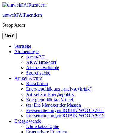
Zum
Inhalt
umweltFAIRaendern
springen
Stopp Atom
Menü
Startseite
Atomenergie
Atom-BT
AKW Brokdorf
Atom-Geschichte
Spurensuche
Artikel-Archiv
Broschüren
Energiepolitik aus „analyse+kritik“
Artikel zur Energiepolitik
Energiepolitik taz Artikel
taz: Die Manager der Massen
Pressemitteilungen ROBIN WOOD 2011
Pressemitteilungen ROBIN WOOD 2012
Energiewende
Klimakatastrophe
Erneuerbare Energien