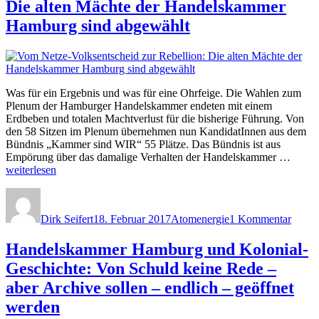
Die alten Mächte der Handelskammer
Die
Hamb
Hamburg sind abgewählt
Hand
im
Natio
Was für ein Ergebnis und was für eine Ohrfeige. Die Wahlen zum
Plenum der Hamburger Handelskammer endeten mit einem
Erdbeben und totalen Machtverlust für die bisherige Führung. Von
den 58 Sitzen im Plenum übernehmen nun KandidatInnen aus dem
Bündnis „Kammer sind WIR“ 55 Plätze. Das Bündnis ist aus
„Vom
Empörung über das damalige Verhalten der Handelskammer …
Netze
weiterlesen
Volkse
Autor
Veröffentlicht
Kategorien
zu
zur
am
Vom
Rebell
Dirk Seifert
18. Februar 2017
Atomenergie
1 Kommentar
Netze
Die
Volks
alten
zur
Handelskammer Hamburg und Kolonial-
Mächt
Rebell
der
Geschichte: Von Schuld keine Rede –
Die
Hande
alten
aber Archive sollen – endlich – geöffnet
Hamb
Mächt
sind
werden
der
abgew