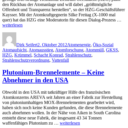
den Rückbau der Atomanlage und will dabei „größtmögliche
Offenheit und Transparenz herstellen“, so der HZG-Geschäftsführer
Kaysser. Mit der Atomkraftgegnerin Silke Freitag (X-1000 mal
„G
quer) hat das HZG eine Moderatorin für diesen Dialog-Prozess …
For
weiterlesen
stil
Autor
Veröffentlicht
Kategorien
Schlagw
–
am
Dia
Dirk Seifert
2. Oktober 2012
Atomenergie
,
Öko-Sozial
und
Atomaufsicht
,
Atomausstieg
,
Atomforschung
,
Atommüll
,
GKSS
,
Pro
HZG
,
Krümmel
,
Schacht Konrad
,
Strahlenschutz
,
Strahlenschutzverordnung
,
Vattenfall
Plutonium-Brennelemente – Keine
Abnehmer in den USA
Obwohl in den USA mit tatkräftiger Hilfe des französischen
Atomkonzerns AREVA seit Jahren an einer Fabrik zur Herstellung
von plutoniumhaltigen MOX-Brennelementen gearbeitet wird,
haben sich noch keine Kunden gefunden, die diese Brennelemente
auch abnehmen wollen. In der Nähe von Aiken in South Carolina
entsteht diese neue Fabrik, die insgesamt 43 34 Tonnen
„Plutonium-
waffenfähiges Plutonium zu …
weiterlesen
Brennelemente