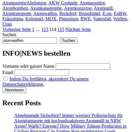
Schlagwörter
Atomenergie
Abrüstung
,
AKW Grohnde
,
Atomausstieg
,
–
Atombomben
,
Atomkatastrophe
,
Atomkonzerne
,
Atommüll
,
Alternativ
Atomtransporte
,
Atomwaffen
,
Brokdorf
,
Brunsbüttel
,
E.on
,
EnBW
,
wurden
Fukushima
,
Krümmel
,
MOX
,
Plutonium
,
RWE
,
Vattenfall
,
Waffen-
nicht
Uran
verfolgt!“
Seitennummerierung
Seite
Seite
Seite
Seite
Vorherige Seite
1
…
113
114
115
Nächste Seite
Suchen
der
Suchen
Beiträge
INFO|NEWS bestellen
Vorname oder ganzer Name
Email
Indem Du fortfährst, akzeptierst Du unsere
Datenschutzerklärung.
Recent Posts
Abnehmende Sicherheit? Immer weniger Polizeischutz für
Atomtransporte mit hochradioaktivem Atommüll in NRW
Atom? Waffe? Energie? How Military Tritium Production in
Civilian Reactors Can Further Non-proliferation Goals