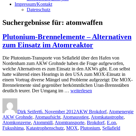
Impressum/Kontakt
Datenschutz
Suchergebnisse für:
atomwaffen
Plutonium-Brennelemente – Alternativen
zum Einsatz im Atomreaktor
Die Plutonium-Transporte von Sellafield über den Hafen von
Nordenham zum AKW Grohnde haben die Frage aufgeworfen,
welche Alternativen es zum Einsatz in den AKWs gibt. E.on selbst
hatte während eines Hearings in den USA zum MOX-Einsatz in
einem Vortrag diverse Mängel und Probleme aufgezeigt: Die MOX-
Brennelemente sind gegenüber herkömmlichen Uran-Brennstäben
„Plutonium-
deutlich teurer. Der Umgang im …
weiterlesen
Brennelemente
Autor
Veröffentlicht
Kategorien
S
–
am
Alternativen
Dirk Seifert
6. November 2012
AKW Brokdorf
,
Atomenergie
zum
AKW Grohnde
,
Atomaufsicht
,
Atomausstieg
,
Atomkatastrophe
,
Einsatz
Atomkonzerne
,
Atommüll
,
Atomtransporte
,
Brokdorf
,
E.on
,
im
Fukushima
,
Katastrophenschutz
,
MOX
,
Plutonium
,
Sellafield
Atomreaktor“