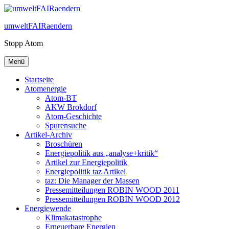
Zum
Inhalt
umweltFAIRaendern
springen
Stopp Atom
Menü
Startseite
Atomenergie
Atom-BT
AKW Brokdorf
Atom-Geschichte
Spurensuche
Artikel-Archiv
Broschüren
Energiepolitik aus „analyse+kritik“
Artikel zur Energiepolitik
Energiepolitik taz Artikel
taz: Die Manager der Massen
Pressemitteilungen ROBIN WOOD 2011
Pressemitteilungen ROBIN WOOD 2012
Energiewende
Klimakatastrophe
Erneuerbare Energien