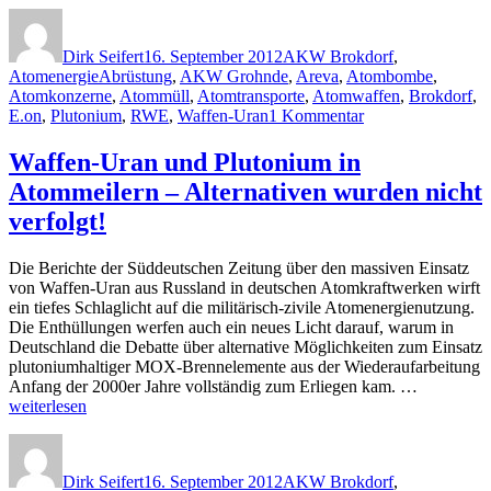
Autor
Veröffentlicht
Kategorien
–
am
Keine
Dirk Seifert
16. September 2012
AKW Brokdorf
,
Abnehmer
Schlagwörter
Atomenergie
Abrüstung
,
AKW Grohnde
,
Areva
,
Atombombe
,
in
Atomkonzerne
,
Atommüll
,
Atomtransporte
,
Atomwaffen
,
Brokdorf
,
den
zu
E.on
,
Plutonium
,
RWE
,
Waffen-Uran
1 Kommentar
USA“
Plutonium-
Brennelemente
Waffen-Uran und Plutonium in
–
Atommeilern – Alternativen wurden nicht
Keine
Abnehmer
verfolgt!
in
den
Die Berichte der Süddeutschen Zeitung über den massiven Einsatz
USA
von Waffen-Uran aus Russland in deutschen Atomkraftwerken wirft
ein tiefes Schlaglicht auf die militärisch-zivile Atomenergienutzung.
Die Enthüllungen werfen auch ein neues Licht darauf, warum in
Deutschland die Debatte über alternative Möglichkeiten zum Einsatz
plutoniumhaltiger MOX-Brennelemente aus der Wiederaufarbeitung
„Waffen-
Anfang der 2000er Jahre vollständig zum Erliegen kam. …
Uran
weiterlesen
und
Autor
Veröffentlicht
Kategorien
Plutonium
am
in
Dirk Seifert
16. September 2012
AKW Brokdorf
,
Atommeile