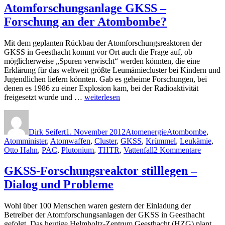
Atomforschungsanlage GKSS –
Forschung an der Atombombe?
Mit dem geplanten Rückbau der Atomforschungsreaktoren der
GKSS in Geesthacht kommt vor Ort auch die Frage auf, ob
möglicherweise „Spuren verwischt“ werden könnten, die eine
Erklärung für das weltweit größte Leumämiecluster bei Kindern und
Jugendlichen liefern könnten. Gab es geheime Forschungen, bei
denen es 1986 zu einer Explosion kam, bei der Radioaktivität
„Atomforschungsanlage
freigesetzt wurde und …
weiterlesen
GKSS
Autor
Veröffentlicht
Kategorien
Schlagwörter
–
am
Forschung
Dirk Seifert
1. November 2012
Atomenergie
Atombombe
,
an
Atomminister
,
Atomwaffen
,
Cluster
,
GKSS
,
Krümmel
,
Leukämie
,
der
zu
Otto Hahn
,
PAC
,
Plutonium
,
THTR
,
Vattenfall
2 Kommentare
Atombombe?“
Atomfo
GKSS
GKSS-Forschungsreaktor stilllegen –
–
Dialog und Probleme
Forsch
an
der
Wohl über 100 Menschen waren gestern der Einladung der
Atomb
Betreiber der Atomforschungsanlagen der GKSS in Geesthacht
gefolgt. Das heutige Helmholtz-Zentrum Geesthacht (HZG) plant