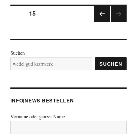
Seitennummerierung
SEITE
15
VOR
der
HERI
GE
Beiträge
SEIT
E
Suchen
SUCHEN
INFO|NEWS BESTELLEN
Vorname oder ganzer Name