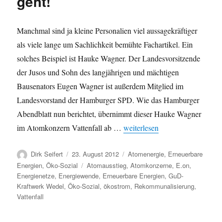
geht!
Manchmal sind ja kleine Personalien viel aussagekräftiger
als viele lange um Sachlichkeit bemühte Fachartikel. Ein
solches Beispiel ist Hauke Wagner. Der Landesvorsitzende
der Jusos und Sohn des langjährigen und mächtigen
Bausenators Eugen Wagner ist außerdem Mitglied im
Landesvorstand der Hamburger SPD. Wie das Hamburger
Abendblatt nun berichtet, übernimmt dieser Hauke Wagner
„Vattenfall ist nun Mitglied i
im Atomkonzern Vattenfall ab …
weiterlesen
Autor
Veröffentlicht
Kategorien
Dirk Seifert
23. August 2012
Atomenergie
,
Erneuerbare
am
Schlagwörter
Energien
,
Öko-Sozial
Atomausstieg
,
Atomkonzerne
,
E.on
,
Energienetze
,
Energiewende
,
Erneuerbare Energien
,
GuD-
Kraftwerk Wedel
,
Öko-Sozial
,
ökostrom
,
Rekommunalisierung
,
Vattenfall