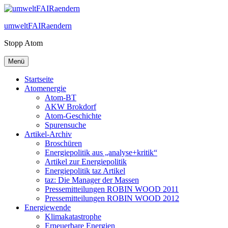
Zum
Inhalt
umweltFAIRaendern
springen
Stopp Atom
Menü
Startseite
Atomenergie
Atom-BT
AKW Brokdorf
Atom-Geschichte
Spurensuche
Artikel-Archiv
Broschüren
Energiepolitik aus „analyse+kritik“
Artikel zur Energiepolitik
Energiepolitik taz Artikel
taz: Die Manager der Massen
Pressemitteilungen ROBIN WOOD 2011
Pressemitteilungen ROBIN WOOD 2012
Energiewende
Klimakatastrophe
Erneuerbare Energien