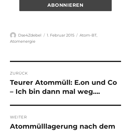
Autor
Veröffentlicht
Kategorien
Dse4Zdebel
1. Februar 2015
Atom-BT
,
am
Atomenergie
Beitragsnavigation
ZURÜCK
Teurer Atommüll: E.on und Co
Vorheriger
Beitrag:
– Ich bin dann mal weg….
WEITER
Atommülllagerung nach dem
Nächster