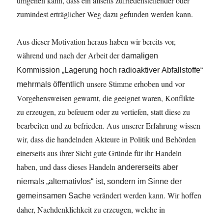
umgehen kann, dass ein allseits zufriedenstellender oder
zumindest erträglicher Weg dazu gefunden werden kann.
Aus dieser Motivation heraus haben wir bereits vor,
während und nach der Arbeit der
damaligen
Kommission
„Lagerung
hoch
radioaktiver
Abfallstoffe“
unsere Stimme erhoben und vor
mehrmals
öffentlich
Vorgehensweisen gewarnt, die geeignet waren, Konflikte
zu erzeugen, zu befeuern oder zu vertiefen, statt diese zu
bearbeiten und zu befrieden. Aus unserer Erfahrung wissen
wir, dass die handelnden Akteure in Politik und Behörden
einerseits aus ihrer Sicht gute Gründe für ihr Handeln
haben, und dass dieses Handeln
andererseits
aber
niemals
„alternativlos“
ist,
sondern
im
Sinne
der
verändert werden kann. Wir hoffen
gemeinsamen
Sache
daher, Nachdenklichkeit zu erzeugen, welche in