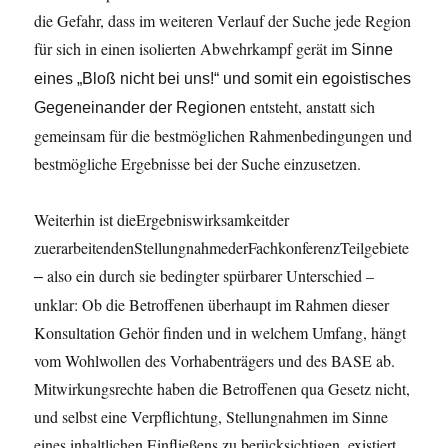
die Gefahr, dass im weiteren Verlauf der Suche jede Region
für sich in einen isolierten Abwehrkampf gerät im
Sinne
eines
„Bloß
nicht
bei
uns!“
und
somit
ein
egoistisches
entsteht, anstatt sich
Gegeneinander
der
Regionen
gemeinsam für die bestmöglichen Rahmenbedingungen und
bestmögliche Ergebnisse bei der Suche einzusetzen.
Weiterhin ist dieErgebniswirksamkeitder
zuerarbeitendenStellungnahmederFachkonferenzTeilgebiete
also ein durch sie bedingter spürbarer Unterschied –
–
unklar: Ob die Betroffenen überhaupt im Rahmen dieser
Konsultation Gehör finden und in welchem Umfang, hängt
vom Wohlwollen des Vorhabenträgers und des BASE ab.
Mitwirkungsrechte haben die Betroffenen qua Gesetz nicht,
und selbst eine Verpflichtung, Stellungnahmen im Sinne
eines inhaltlichen Einfließens zu berücksichtigen, existiert