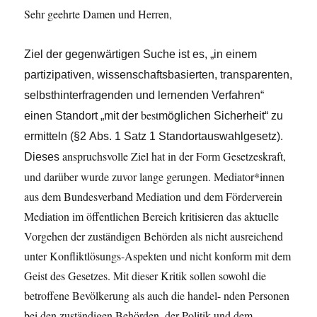
Sehr geehrte Damen und Herren,
Ziel
der
gegenwärtigen
Suche
ist
es,
„in
einem
partizipativen,
wissenschaftsbasierten,
transparenten,
selbsthinterfragenden
und
lernenden
Verfahren“
best
einen
Standort
„mit
der
möglichen
Sicherheit“
zu
ermitteln
(§2
Abs.
1
Satz
1
Standortauswahlgesetz).
anspruchsvolle Ziel hat in der Form Gesetzeskraft,
Dieses
und darüber wurde zuvor lange gerungen. Mediator*innen
aus dem Bundesverband Mediation und dem Förderverein
Mediation im öffentlichen Bereich kritisieren das aktuelle
Vorgehen der zuständigen Behörden als nicht ausreichend
unter Konfliktlösungs-Aspekten und nicht konform mit dem
Geist des Gesetzes. Mit dieser Kritik sollen sowohl die
betroffene Bevölkerung als auch die handel- nden Personen
bei den zuständigen Behörden, der Politik und dem