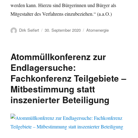
werden kann. Hierzu sind Bürgerinnen und Bürger als
Mitgestalter des Verfahrens einzubeziehen.“ (a.a.O.)
Autor
Veröffentlicht
Kategorien
Dirk Seifert
30. September 2020
Atomenergie
am
Atommüllkonferenz zur
Endlagersuche:
Fachkonferenz Teilgebiete –
Mitbestimmung statt
inszenierter Beteiligung