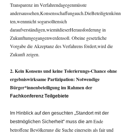
Transparenz im Verfahrendagegenmüsste
andersaussehen,Konsensschaffungauch.DieBeteiligtenkönn
ten,wennnicht sogarsolltensich
daraufverständigen,wiemitdieserHerausforderung in
Zukunftumgegangenwerdensoll. Obeine gesetzliche
Vorgabe die Akzeptanz des Verfahrens fördert,wird die
Zukunft zeigen.
2. Kein Konsens und keine Tolerierungs-Chance ohne
ergebniswirksame Partizipation: Notwendige
Bürger*innenbeteiligung im Rahmen der
Fachkonferenz
Teilgebiete
Im
Hinblick
auf
den
gesuchten
„Standort
mit
der
Ende
bestmöglichen
Sicherheit“
muss
die
am
betroffene Bevölkerung die Suche einerseits als fair und