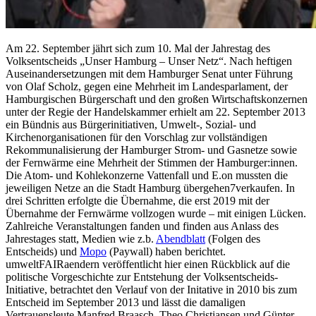
Am 22. September jährt sich zum 10. Mal der Jahrestag des
Volksentscheids „Unser Hamburg – Unser Netz“. Nach heftigen
Auseinandersetzungen mit dem Hamburger Senat unter Führung
von Olaf Scholz, gegen eine Mehrheit im Landesparlament, der
Hamburgischen Bürgerschaft und den großen Wirtschaftskonzernen
unter der Regie der Handelskammer erhielt am 22. September 2013
ein Bündnis aus Bürgerinitiativen, Umwelt-, Sozial- und
Kirchenorganisationen für den Vorschlag zur vollständigen
Rekommunalisierung der Hamburger Strom- und Gasnetze sowie
der Fernwärme eine Mehrheit der Stimmen der Hamburger:innen.
Die Atom- und Kohlekonzerne Vattenfall und E.on mussten die
jeweiligen Netze an die Stadt Hamburg übergehen7verkaufen. In
drei Schritten erfolgte die Übernahme, die erst 2019 mit der
Übernahme der Fernwärme vollzogen wurde – mit einigen Lücken.
Zahlreiche Veranstaltungen fanden und finden aus Anlass des
Jahrestages statt, Medien wie z.b.
Abendblatt
(Folgen des
Entscheids) und
Mopo
(Paywall) haben berichtet.
umweltFAIRaendern veröffentlicht hier einen Rückblick auf die
politische Vorgeschichte zur Entstehung der Volksentscheids-
Initiative, betrachtet den Verlauf von der Initative in 2010 bis zum
Entscheid im September 2013 und lässt die damaligen
Vertrauensleute Manfred Braasch, Theo Christiansen und Günter