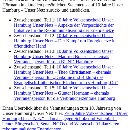
Hörmann in aktuellen persönlichen Statements auf 10 Jahre Unser
Hamburg – Unser Netz zurück- und ausblicken.
Zwischenstand, Teil 1:
10 Jahre Volksentscheid Unser
Hamburg Unser Netz – Aspekte der Vorgeschichte der
Initiative für die Rekommunaliserung der Energienetze
Zwischenstand, Teil 2:
10 Jahre Volksentscheid Unser
Hamburg Unser Netz – Der Kampf um Energienetze in
öffentlicher Hand
Zwischenstand, Teil 3:
10 Jahre Volksentscheid Unser
Hamburg Unser Netz – Manfred Braasch – ehemals
Vertrauensperson für den BUND Hamburg
Zwischenstand, Teil 4:
10 Jahre Volksentscheid Unser
Hamburg Unser Netz – Theo Christiansen – ehemals
Vertrauensperson für „Diakonie und Bildung des
Evangelisch-Lutherischen Kirchenkreises Hamburg-Ost“
Zwischenstand, Teil 5:
10 Jahre Volksentscheid Unser
Hamburg Unser Netz – Günter Hörmann – ehemals
Vertrauensperson für die Verbraucherzentrale Hamburg
Einen Überblick über die Veranstaltungen zum 10. Jahrestag von
Unser Hamburg Unser Netz hier:
Zehn Jahre Volksentscheid “Unser
Hamburg Unser Netz” – damals gegen Scholz und Vattenfall –
heute: Bürgerschaft, Senat, NGOs und Wissenschaft bilanzieren
rekommunalisierte Energienetze