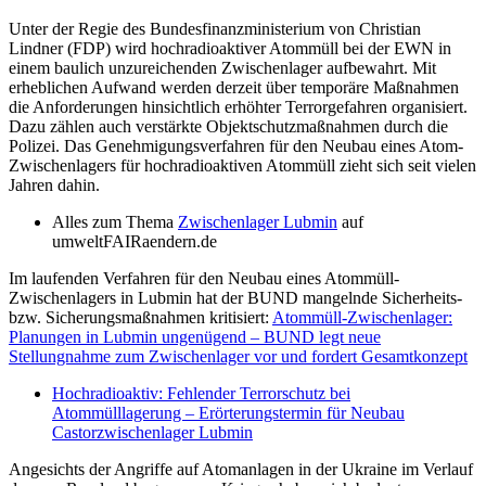
Unter der Regie des Bundesfinanzministerium von Christian
Lindner (FDP) wird hochradioaktiver Atommüll bei der EWN in
einem baulich unzureichenden Zwischenlager aufbewahrt. Mit
erheblichen Aufwand werden derzeit über temporäre Maßnahmen
die Anforderungen hinsichtlich erhöhter Terrorgefahren organisiert.
Dazu zählen auch verstärkte Objektschutzmaßnahmen durch die
Polizei. Das Genehmigungsverfahren für den Neubau eines Atom-
Zwischenlagers für hochradioaktiven Atommüll zieht sich seit vielen
Jahren dahin.
Alles zum Thema
Zwischenlager Lubmin
auf
umweltFAIRaendern.de
Im laufenden Verfahren für den Neubau eines Atommüll-
Zwischenlagers in Lubmin hat der BUND mangelnde Sicherheits-
bzw. Sicherungsmaßnahmen kritisiert:
Atommüll-Zwischenlager:
Planungen in Lubmin ungenügend – BUND legt neue
Stellungnahme zum Zwischenlager vor und fordert Gesamtkonzept
Hochradioaktiv: Fehlender Terrorschutz bei
Atommülllagerung – Erörterungstermin für Neubau
Castorzwischenlager Lubmin
Angesichts der Angriffe auf Atomanlagen in der Ukraine im Verlauf