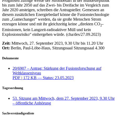
Prognosen zufolge werde der Strombedarf in der Bundesrepublik
bis zum Jahr 2050 auf das Zwei- bis Dreifache im Vergleich zum
Jahr 2020 ansteigen, schreiben die Antragsteller. Gemessen an
diesem zusätzlichen Energiebedarf könne die Fusionstechnologie
zum „
Gamechanger
“ werden, da sie große Menschen Strom
erzeugen könne und mit ihr gleichzeitig keine „direkten CO
-
2
Emissionen, kein Langzeit-radioaktiver Müll und kein
Explosionsrisiko“ einhergehen würde. (cha/des/27.09.2023)
Zeit:
Mittwoch, 27. September 2023, 9.30 Uhr bis 11.20 Uhr
Ort:
Berlin, Paul-Löbe-Haus, Sitzungssaal Sitzungssaal 4.300
Dokumente
20/6907 – Antrag: Stärkung der Fusionsforschung auf
Weltklasseniveau
PDF
| 172 KB — Status: 23.05.2023
Tagesordnung
53. Sitzung am Mittwoch, dem 27. September 2023, 9.30 Uhr
– öffentliche Anhörung
Sachverständigenliste