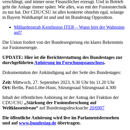
verschlingt, und immer neue Finanzlöcher erzeugt. Und in Betrieb
geht die Anlage immer später. Wie alles, was mit der Fusionstechnik
zu tun hat. Der CDU/CSU ist alles konkrete ohnehin egal, solange
in Bayern Wahlkampf ist und und im Bundestag Opposition.
Milliardengrab Kernfusion ITER – Wann hört der Wahnsinn
auf?
Die Union fordert von der Bundesregierung ein klares Bekenntnis
zur Fusionsenergie.
UPDATE: Hier ist die Berichterstattung des Bundestages zur
durchgeführten
Anhörung im Forschungssauschuss
.
Dokumentation der Ankündigung auf der Seite des Bundestages:
Zeit:
Mittwoch, 27. September 2023, 9.30 Uhr bis 11.20 Uhr
Ort:
Berlin, Paul-Löbe-Haus, Sitzungssaal Sitzungssaal 4.300
Inhalt der öffentlichen Anhörung ist der Antrag der Fraktion der
CDU/CSU
„Stärkung der Fusionsforschung auf
Weltklasseniveau“
auf Bundestagsdrucksache
20/6907
Die öffentliche Anhörung wird live im Parlamentsfernsehen
und auf
www.bundestag.de
übertragen.