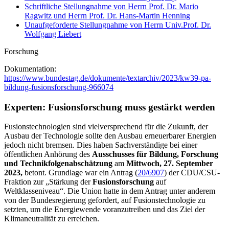
Schriftliche Stellungnahme von Herrn Prof. Dr. Mario
Ragwitz und Herrn Prof. Dr. Hans-Martin Henning
Unaufgeforderte Stellungnahme von Herrn Univ.Prof. Dr.
Wolfgang Liebert
Forschung
Dokumentation:
https://www.bundestag.de/dokumente/textarchiv/2023/kw39-pa-
bildung-fusionsforschung-966074
Experten: Fusionsforschung muss gestärkt werden
Fusionstechnologien sind vielversprechend für die Zukunft, der
Ausbau der Technologie sollte den Ausbau erneuerbarer Energien
jedoch nicht bremsen. Dies haben Sachverständige bei einer
öffentlichen Anhörung des
Ausschusses für Bildung, Forschung
und Technikfolgenabschätzung
am
Mittwoch, 27. September
2023,
betont. Grundlage war ein Antrag (
20/6907
) der CDU/CSU-
Fraktion zur „Stärkung der
Fusionsforschung
auf
Weltklasseniveau“. Die Union hatte in dem Antrag unter anderem
von der Bundesregierung gefordert, auf Fusionstechnologie zu
setzten, um die Energiewende voranzutreiben und das Ziel der
Klimaneutralität zu erreichen.