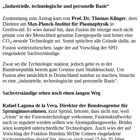
„Industrielle, technologische und personelle Basis“
Zustimmung zum Antrag kam von
Prof. Dr.
Thomas Klinger
, dem
Direktor am
Max-Planck-Institut für Plasmaphysik
in
Greifswald. Er wies darauf hin, dass Fusion die einzige noch nicht
primär von der Menschheit genutzte Energiequelle und ferner eine
CO
-neurale Technologie sei. Somit sprächen alle Gründe dafür, an
2
Fusion weiterzuforschen, sagte der auf Vorschlag der SPD
eingeladene Sachverständige.
Zwar sei die Technologie nuklear, jedoch gebe es in der
Bundesrepublik bereits gute Gesetze zum Strahlenschutz. Um
Fusion aber tatsächlich in Deutschland nutzbar zu machen, brauche
es eine „industrielle, technologische und personelle Basis“.
Sachverständige sehen noch einen langen Weg
Rafael Laguna de la Vera, Direktor der Bundesagentur für
Sprunginnovationen
, kurz Sprind, betonte, dass nicht nur, weil
„Atom“ in der Fusionstechnologie vorkomme, Fusionskraftwerke
auch so reguliert werden sollten wie Atomspaltungswerke. Beides
seien komplett unterschiedliche Technologien. Auch wies der auf
Vorschlag der Fraktion Bündnis 90/Die Grünen eingeladene
Sachverständige darauf hin, dass es noch rund 15 bis 20 Jahre