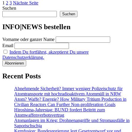
Seitennummerierung
Seite
Seite
Seite
10
1
2
3
Nächste Seite
Jahre
Suchen
der
Volksentscheid
Suchen
Beiträge
„Unser
Hamburg
INFO|NEWS bestellen
Unser
Netz“
Vorname oder ganzer Name
–
Ein
Email
Zwischenstand
Indem Du fortfährst, akzeptierst Du unsere
über
Datenschutzerklärung.
Daseinsvorsorge,
Klima
und
Recent Posts
Demokratie
zur
Rekommunalisierung
Abnehmende Sicherheit? Immer weniger Polizeischutz für
der
Atomtransporte mit hochradioaktivem Atommüll in NRW
Energienetze
Atom? Waffe? Energie? How Military Tritium Production in
Civilian Reactors Can Further Non-proliferation Goals
Hiroshima-Jahrestag: BUND fordert Beitritt zum
Atomwaffenverbotsvertrag
Atomanlagen im Krieg: Drohnenangriffe und Stromausfälle in
Saporischschja
Kernfusion: Bundesregierung legt Gesetzentwurf vor und