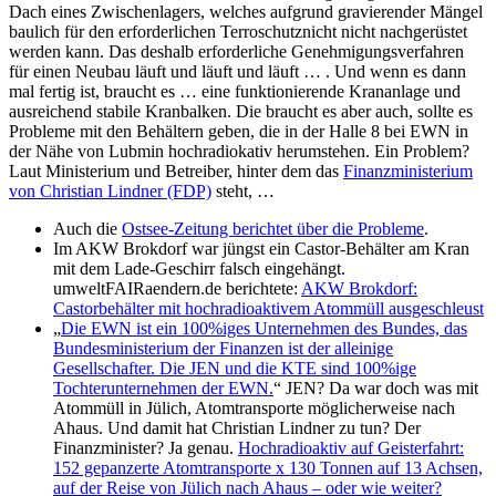
Dach eines Zwischenlagers, welches aufgrund gravierender Mängel
baulich für den erforderlichen Terroschutznicht nicht nachgerüstet
werden kann. Das deshalb erforderliche Genehmigungsverfahren
für einen Neubau läuft und läuft und läuft … . Und wenn es dann
mal fertig ist, braucht es … eine funktionierende Krananlage und
ausreichend stabile Kranbalken. Die braucht es aber auch, sollte es
Probleme mit den Behältern geben, die in der Halle 8 bei EWN in
der Nähe von Lubmin hochradiokativ herumstehen. Ein Problem?
Laut Ministerium und Betreiber, hinter dem das
Finanzministerium
von Christian Lindner (FDP)
steht, …
Auch die
Ostsee-Zeitung berichtet über die Probleme
.
Im AKW Brokdorf war jüngst ein Castor-Behälter am Kran
mit dem Lade-Geschirr falsch eingehängt.
umweltFAIRaendern.de berichtete:
AKW Brokdorf:
Castorbehälter mit hochradioaktivem Atommüll ausgeschleust
„
Die EWN ist ein 100%iges Unternehmen des Bundes, das
Bundesministerium der Finanzen ist der alleinige
Gesellschafter. Die JEN und die KTE sind 100%ige
Tochterunternehmen der EWN.
“ JEN? Da war doch was mit
Atommüll in Jülich, Atomtransporte möglicherweise nach
Ahaus. Und damit hat Christian Lindner zu tun? Der
Finanzminister? Ja genau.
Hochradioaktiv auf Geisterfahrt:
152 gepanzerte Atomtransporte x 130 Tonnen auf 13 Achsen,
auf der Reise von Jülich nach Ahaus – oder wie weiter?