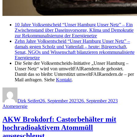
10 Jahre Volksentscheid “Unser Hamburg Unser Netz” – Ein
Zwischenstand über Daseinsvorsorge, Klima und Demokratie
zur Rekommunalisierung der Energienetze
Zehn Jahre Volksentscheid “Unser Hamburg Unser Netz” –
damals gegen Scholz und Vattenfall – heute: Bürgerschaft,
Senat, NGOs und Wissenschaft bilanzieren rekommunalisierte
Energienetze
Die Seite der Volksentscheids-Initiative „Unser Hamburg –
Unser Netz“ wird von umweltFAIRaendern.de gehostet.
Damit das so bleibt: Unterstützt umweltFAIRaendern.de – per
Mail anfragen. Siehe
Kontakt
.
Autor
Veröffentlicht
Kategorie
am
Dirk Seifert
26. September 2023
26. September 2023
Atomenergie
AKW Brokdorf: Castorbehälter mit
hochradioaktivem Atommüll
ausgeschleust