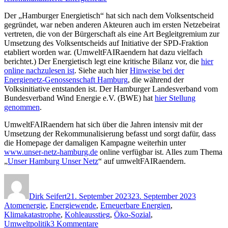
Der „Hamburger Energietisch“ hat sich nach dem Volksentscheid
gegründet, war neben anderen Akteuren auch im ersten Netzebeirat
vertreten, die von der Bürgerschaft als eine Art Begleitgremium zur
Umsetzung des Volksentscheids auf Initiative der SPD-Fraktion
etabliert worden war. (UmweltFAIRaendern hat dazu vielfach
berichtet.) Der Energietisch legt eine kritische Bilanz vor, die
hier
online nachzulesen ist
. Siehe auch hier
Hinweise bei der
Energienetz-Genossenschaft Hamburg
, die während der
Volksinitiative entstanden ist. Der Hamburger Landesverband vom
Bundesverband Wind Energie e.V. (BWE) hat
hier Stellung
genommen
.
UmweltFAIRaendern hat sich über die Jahren intensiv mit der
Umsetzung der Rekommunalisierung befasst und sorgt dafür, dass
die Homepage der damaligen Kampagne weiterhin unter
www.unser-netz-hamburg.de
online verfügbar ist. Alles zum Thema
„
Unser Hamburg Unser Netz
“ auf umweltFAIRaendern.
Autor
Veröffentlicht
Kategorie
am
Dirk Seifert
21. September 2023
23. September 2023
Atomenergie
,
Energiewende
,
Erneuerbare Energien
,
Klimakatastrophe
,
Kohleausstieg
,
Öko-Sozial
,
zu
Umweltpolitik
3 Kommentare