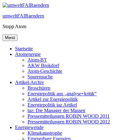
Zum
Inhalt
umweltFAIRaendern
springen
Stopp Atom
Menü
Startseite
Atomenergie
Atom-BT
AKW Brokdorf
Atom-Geschichte
Spurensuche
Artikel-Archiv
Broschüren
Energiepolitik aus „analyse+kritik“
Artikel zur Energiepolitik
Energiepolitik taz Artikel
taz: Die Manager der Massen
Pressemitteilungen ROBIN WOOD 2011
Pressemitteilungen ROBIN WOOD 2012
Energiewende
Klimakatastrophe
Erneuerbare Energien