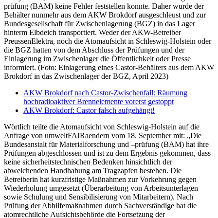
prüfung (BAM) keine Fehler feststellen konnte. Daher wurde der
Behälter nunmehr aus dem AKW Brokdorf ausgeschleust und zur
Bundesgesellschaft für Zwischenlagerung (BGZ) in das Lager
hinterm Elbdeich transportiert. Weder der AKW-Betreiber
PreussenElektra, noch die Atomaufsicht in Schleswig-Holstein oder
die BGZ hatten von dem Abschluss der Prüfungen und der
Einlagerung im Zwischenlager die Öffentlichkeit oder Presse
informiert. (Foto: Einlagerung eines Castor-Behälters aus dem AKW
Brokdorf in das Zwischenlager der BGZ, April 2023)
AKW Brokdorf nach Castor-Zwischenfall: Räumung
hochradioaktiver Brennelemente vorerst gestoppt
AKW Brokdorf: Castor falsch aufgehängt!
Wörtlich teilte die Atomaufsicht von Schleswig-Holstein auf die
Anfrage von umweltFAIRaendern vom 18. September mit: „Die
Bundesanstalt für Materialforschung und –prüfung (BAM) hat ihre
Prüfungen abgeschlossen und ist zu dem Ergebnis gekommen, dass
keine sicherheitstechnischen Bedenken hinsichtlich der
abweichenden Handhabung am Tragzapfen bestehen. Die
Betreiberin hat kurzfristige Maßnahmen zur Vorkehrung gegen
Wiederholung umgesetzt (Überarbeitung von Arbeitsunterlagen
sowie Schulung und Sensibilisierung von Mitarbeitern). Nach
Prüfung der Abhilfemaßnahmen durch Sachverständige hat die
atomrechtliche Aufsichtsbehörde die Fortsetzung der