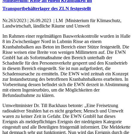
Ministerium: Risse an einem Kranbalken im
Transportbehälterlager des ZLN festgestellt
Nr.263/2023
|
26.09.2023
|
LM
|
Ministerium für Klimaschutz,
Landwirtschaft, ländliche Räume und Umwelt
Im Rahmen einer regelmäßigen Bauwerkskontrolle wurden in Halle
8 im Zwischenlager Nord in Lubmin Risse an einem
Kranbahnbalken aus Beton im Bereich einer Stütze festgestellt. Die
Risse weisen eine Breite von wenigen Millimetern auf. Die EWN
GmbH hat als Sofortmaßnahme den Bereich unterhalb der
Schadstelle für den Personenverkehr gesperrt und den Kranbetrieb
in diesem Bereich eingestellt. Sie ist nun aufgefordert, die
Schadensursache zu ermitteln. Die EWN wird zeitnah ein Konzept
zur Instandsetzung des betroffenen Kranbahnbalkens erarbeiten. In
Vorbereitung dessen befindet sich die EWN derzeit in Abstimmung
mit einem Ingenieurbüro, um die Möglichkeiten der
Befundaufnahme zu klären.
Umweltminister Dr. Till Backhaus betonte: „Eine Freisetzung
radioaktiver Strahlen hat es nicht gegeben; Mensch und Umwelt
waren zu keiner Zeit in Gefahr. Die EWN GmbH hat dieses
Ereignis als meldepflichtiges Ereignis der niedrigsten Kategorie
eingestuft und alle Beteiligten fristgemäß informiert. Die Meldekette
hat demnach sehr gut funktioniert. Nun wird das Ereignis durch die