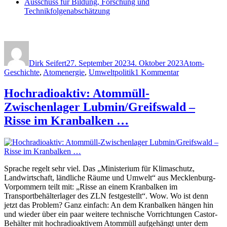
Ausschuss für Bildung, Forschung und
Technikfolgenabschätzung
Autor
Veröffentlicht
Kategorien
am
Dirk Seifert
27. September 2023
4. Oktober 2023
Atom-
zu
Geschichte
,
Atomenergie
,
Umweltpolitik
1 Kommentar
Atom-
Fusionsforsch
Hochradioaktiv: Atommüll-
im
Zwischenlager Lubmin/Greifswald –
Bundestag
–
Risse im Kranbalken …
Anhörung
Sprache regelt sehr viel. Das „Ministerium für Klimaschutz,
Landwirtschaft, ländliche Räume und Umwelt“ aus Mecklenburg-
Vorpommern teilt mit: „Risse an einem Kranbalken im
Transportbehälterlager des ZLN festgestellt“. Wow. Wo ist denn
jetzt das Problem? Ganz einfach: An dem Kranbalken hängen hin
und wieder über ein paar weitere technische Vorrichtungen Castor-
Behälter mit hochradioaktivem Atommüll aufgehängt unter dem