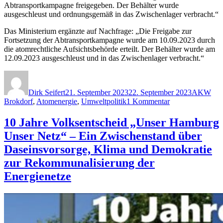
Abtransportkampagne freigegeben. Der Behälter wurde
ausgeschleust und ordnungsgemäß in das Zwischenlager verbracht.“
Das Ministerium ergänzte auf Nachfrage: „Die Freigabe zur
Fortsetzung der Abtransportkampagne wurde am 10.09.2023 durch
die atomrechtliche Aufsichtsbehörde erteilt. Der Behälter wurde am
12.09.2023 ausgeschleust und in das Zwischenlager verbracht.“
Autor
Veröffentlicht
Kategorie
am
Dirk Seifert
21. September 2023
22. September 2023
AKW
zu
Brokdorf
,
Atomenergie
,
Umweltpolitik
1 Kommentar
AKW
Brokdorf:
10 Jahre Volksentscheid „Unser Hamburg
Castorbehälter
Unser Netz“ – Ein Zwischenstand über
mit
hochradioaktive
Daseinsvorsorge, Klima und Demokratie
Atommüll
zur Rekommunalisierung der
ausgeschleust
Energienetze