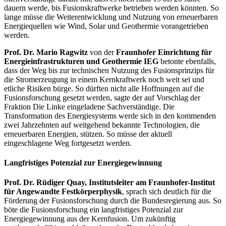
dauern werde, bis Fusionskraftwerke betrieben werden könnten. So
lange müsse die Weiterentwicklung und Nutzung von erneuerbaren
Energiequellen wie Wind, Solar und Geothermie vorangetrieben
werden.
Prof. Dr. Mario Ragwitz
von der
Fraunhofer Einrichtung für
Energieinfrastrukturen und Geothermie IEG
betonte ebenfalls,
dass der Weg bis zur technischen Nutzung des Fusionsprinzips für
die Stromerzeugung in einem Kernkraftwerk noch weit sei und
etliche Risiken bürge. So dürften nicht alle Hoffnungen auf die
Fusionsforschung gesetzt werden, sagte der auf Vorschlag der
Fraktion Die Linke eingeladene Sachverständige. Die
Transformation des Energiesystems werde sich in den kommenden
zwei Jahrzehnten auf weitgehend bekannte Technologien, die
erneuerbaren Energien, stützen. So müsse der aktuell
eingeschlagene Weg fortgesetzt werden.
Langfristiges Potenzial zur Energiegewinnung
Prof. Dr. Rüdiger Quay, Institutsleiter am Fraunhofer-Institut
für Angewandte Festkörperphysik
, sprach sich deutlich für die
Förderung der Fusionsforschung durch die Bundesregierung aus. So
böte die Fusionsforschung ein langfristiges Potenzial zur
Energiegewinnung aus der Kernfusion. Um zukünftig