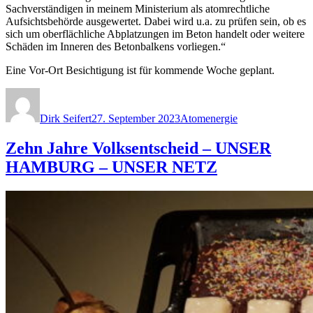
Sachverständigen in meinem Ministerium als atomrechtliche
Aufsichtsbehörde ausgewertet. Dabei wird u.a. zu prüfen sein, ob es
sich um oberflächliche Abplatzungen im Beton handelt oder weitere
Schäden im Inneren des Betonbalkens vorliegen.“
Eine Vor-Ort Besichtigung ist für kommende Woche geplant.
Autor
Veröffentlicht
Kategorien
am
Dirk Seifert
27. September 2023
Atomenergie
Zehn Jahre Volksentscheid – UNSER
HAMBURG – UNSER NETZ