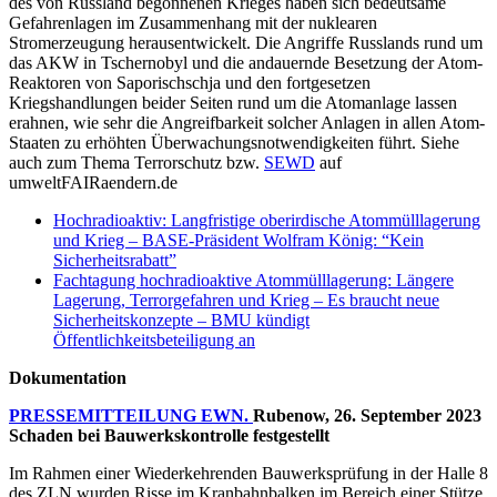
des von Russland begonnenen Krieges haben sich bedeutsame
Gefahrenlagen im Zusammenhang mit der nuklearen
Stromerzeugung herausentwickelt. Die Angriffe Russlands rund um
das AKW in Tschernobyl und die andauernde Besetzung der Atom-
Reaktoren von Saporischschja und den fortgesetzen
Kriegshandlungen beider Seiten rund um die Atomanlage lassen
erahnen, wie sehr die Angreifbarkeit solcher Anlagen in allen Atom-
Staaten zu erhöhten Überwachungsnotwendigkeiten führt. Siehe
auch zum Thema Terrorschutz bzw.
SEWD
auf
umweltFAIRaendern.de
Hochradioaktiv: Langfristige oberirdische Atommülllagerung
und Krieg – BASE-Präsident Wolfram König: “Kein
Sicherheitsrabatt”
Fachtagung hochradioaktive Atommülllagerung: Längere
Lagerung, Terrorgefahren und Krieg – Es braucht neue
Sicherheitskonzepte – BMU kündigt
Öffentlichkeitsbeteiligung an
Dokumentation
PRESSEMITTEILUNG EWN.
Rubenow, 26. September 2023
Schaden bei Bauwerkskontrolle festgestellt
Im Rahmen einer Wiederkehrenden Bauwerksprüfung in der Halle 8
des ZLN wurden Risse im Kranbahnbalken im Bereich einer Stütze