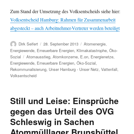
Zum Stand der Umsetzung des Volksentscheids siehe hier:
Volksentscheid Hamburg: Rahmen für Zusammenarbeit
abgesteckt – auch Arbeitnehmer-Vertreter werden beteiligt
Autor
Veröffentlicht
Kategorien
Dirk Seifert
28. September 2013
Atomenergie
,
am
Energiewende
,
Erneuerbare Energien
,
Klimakatastrophe
,
Öko-
Schlagwörter
Sozial
Atomausstieg
,
Atomkonzerne
,
E.on
,
Energienetze
,
Energiewende
,
Erneuerbare Energien
,
Öko-Sozial
,
Rekommunalisierung
,
Unser Hamburg - Unser Netz
,
Vattenfall
,
Volksentscheid
Still und Leise: Einsprüche
gegen das Urteil des OVG
Schleswig in Sachen
Atommülllager Brunsbüttel