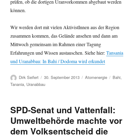
prüfen, ob die dortigen Uranvorkommen abgebaut werden
können.
Wir werden dort mit vielen AktivistInnen aus der Region
zusammen kommen, das Gelände ansehen und dann am
Mittwoch gemeinsam im Rahmen einer Tagung
Erfahrungen und Wissen austauschen. Siehe hier:
Tansania
und Uranabbau: In Bahi / Dodoma wird erkundet
Autor
Veröffentlicht
Kategorien
Schlagwörter
Dirk Seifert
30. September 2013
Atomenergie
Bahi
,
am
Tanania
,
Uranabbau
SPD-Senat und Vattenfall:
Umweltbehörde machte vor
dem Volksentscheid die