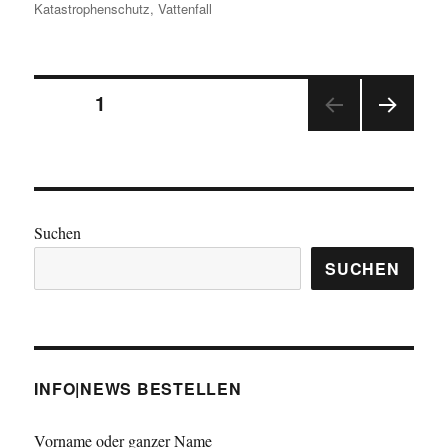
Katastrophenschutz
,
Vattenfall
Seitennummerierung
SEITE
1
NÄC
der
HSTE
SEIT
Beiträge
E
Suchen
SUCHEN
INFO|NEWS BESTELLEN
Vorname oder ganzer Name