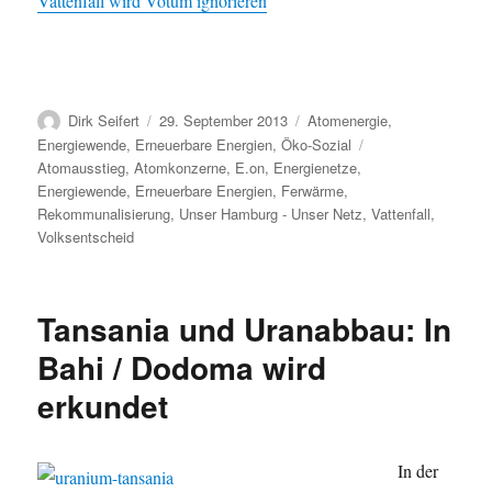
Vattenfall wird Votum ignorieren
Autor
Veröffentlicht
Kategorien
Dirk Seifert
29. September 2013
Atomenergie
,
am
Schlagwörter
Energiewende
,
Erneuerbare Energien
,
Öko-Sozial
Atomausstieg
,
Atomkonzerne
,
E.on
,
Energienetze
,
Energiewende
,
Erneuerbare Energien
,
Ferwärme
,
Rekommunalisierung
,
Unser Hamburg - Unser Netz
,
Vattenfall
,
Volksentscheid
Tansania und Uranabbau: In
Bahi / Dodoma wird
erkundet
In der