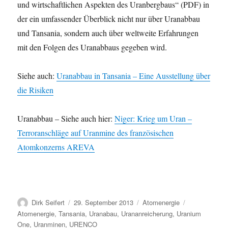
und wirtschaftlichen Aspekten des Uranbergbaus“ (PDF) in
der ein umfassender Überblick nicht nur über Uranabbau
und Tansania, sondern auch über weltweite Erfahrungen
mit den Folgen des Uranabbaus gegeben wird.
Siehe auch:
Uranabbau in Tansania – Eine Ausstellung über
die Risiken
Uranabbau – Siehe auch hier:
Niger: Krieg um Uran –
Terroranschläge auf Uranmine des französischen
Atomkonzerns AREVA
Autor
Veröffentlicht
Kategorien
Schlagwörter
Dirk Seifert
29. September 2013
Atomenergie
am
Atomenergie
,
Tansania
,
Uranabau
,
Urananreicherung
,
Uranium
One
,
Uranminen
,
URENCO