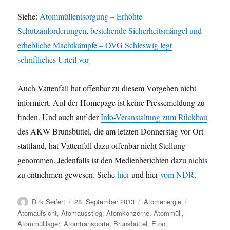
Siehe:
Atommüllentsorgung – Erhöhte
Schutzanforderungen, bestehende Sicherheitsmängel und
erhebliche Machtkämpfe – OVG Schleswig legt
schriftliches Urteil vor
Auch Vattenfall hat offenbar zu diesem Vorgehen nicht
informiert. Auf der Homepage ist keine Pressemeldung zu
finden. Und auch auf der
Info-Veranstaltung zum Rückbau
des AKW Brunsbüttel, die am letzten Donnerstag vor Ort
stattfand, hat Vattenfall dazu offenbar nicht Stellung
genommen. Jedenfalls ist den Medienberichten dazu nichts
zu entnehmen gewesen. Siehe
hier
und hier
vom NDR
.
Autor
Veröffentlicht
Kategorien
Schlagwörter
Dirk Seifert
28. September 2013
Atomenergie
am
Atomaufsicht
,
Atomausstieg
,
Atomkonzerne
,
Atommüll
,
Atommülllager
,
Atomtransporte
,
Brunsbüttel
,
E.on
,