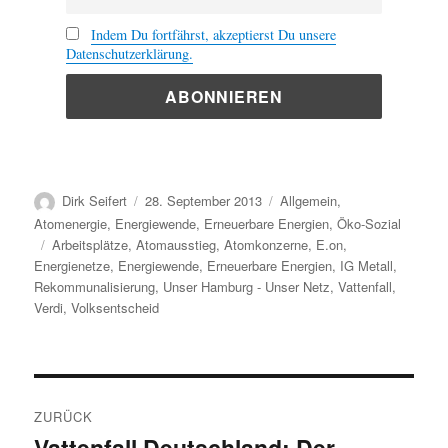
Indem Du fortfährst, akzeptierst Du unsere
Datenschutzerklärung.
Autor
Veröffentlicht
Kategorien
Dirk Seifert
28. September 2013
Allgemein
,
am
Atomenergie
,
Energiewende
,
Erneuerbare Energien
,
Öko-Sozial
Schlagwörter
Arbeitsplätze
,
Atomausstieg
,
Atomkonzerne
,
E.on
,
Energienetze
,
Energiewende
,
Erneuerbare Energien
,
IG Metall
,
Rekommunalisierung
,
Unser Hamburg - Unser Netz
,
Vattenfall
,
Verdi
,
Volksentscheid
Beitragsnavigation
ZURÜCK
Vattenfall Deutschland: Der
Vorheriger