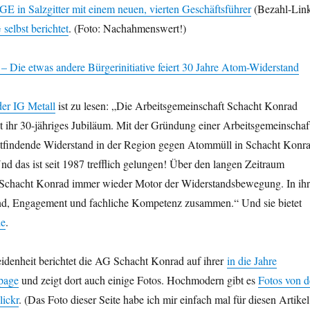
GE in Salzgitter mit einem neuen, vierten Geschäftsführer
(Bezahl-Lin
 selbst berichtet
. (Foto: Nachahmenswert!)
 Die etwas andere Bürgerinitiative feiert 30 Jahre Atom-Widerstand
er IG Metall
ist zu lesen: „Die Arbeitsgemeinschaft Schacht Konrad
t ihr 30-jähriges Jubiläum. Mit der Gründung einer Arbeitsgemeinschaf
tattfindende Widerstand in der Region gegen Atommüll in Schacht Konr
d das ist seit 1987 trefflich gelungen! Über den langen Zeitraum
Schacht Konrad immer wieder Motor der Widerstandsbewegung. In ihr
nd, Engagement und fachliche Kompetenz zusammen.“ Und sie bietet
ie
.
idenheit berichtet die AG Schacht Konrad auf ihrer
in die Jahre
page
und zeigt dort auch einige Fotos. Hochmodern gibt es
Fotos von d
lickr
. (Das Foto dieser Seite habe ich mir einfach mal für diesen Artikel