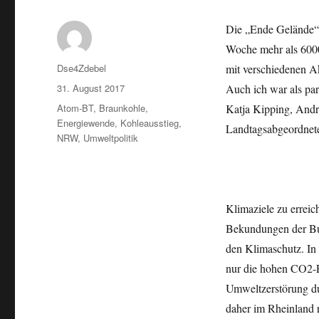
Die „Ende Gelände“-
Woche mehr als 600
Autor
Dse4Zdebel
mit verschiedenen A
Veröffentlicht
31. August 2017
Auch ich war als pa
am
Kategorien
Atom-BT
,
Braunkohle
,
Katja Kipping, Andr
Energiewende
,
Kohleausstieg
,
Landtagsabgeordnet
NRW
,
Umweltpolitik
Klimaziele zu erreich
Bekundungen der Bun
den Klimaschutz. In 
nur die hohen CO2-E
Umweltzerstörung du
daher im Rheinland