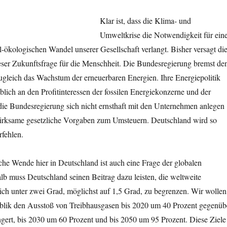
Klar ist, dass die Klima- und
Umweltkrise die Notwendigkeit für ein
-ökologischen Wandel unserer Gesellschaft verlangt. Bisher versagt di
ieser Zukunftsfrage für die Menschheit. Die Bundesregierung bremst de
ugleich das Wachstum der erneuerbaren Energien. Ihre Energiepolitik
eblich an den Profitinteressen der fossilen Energiekonzerne und der
die Bundesregierung sich nicht ernsthaft mit den Unternehmen anlegen
 wirksame gesetzliche Vorgaben zum Umsteuern. Deutschland wird so
rfehlen.
che Wende hier in Deutschland ist auch eine Frage der globalen
lb muss Deutschland seinen Beitrag dazu leisten, die weltweite
ch unter zwei Grad, möglichst auf 1,5 Grad, zu begrenzen. Wir wollen
blik den Ausstoß von Treibhausgasen bis 2020 um 40 Prozent gegenüb
ngert, bis 2030 um 60 Prozent und bis 2050 um 95 Prozent. Diese Ziele