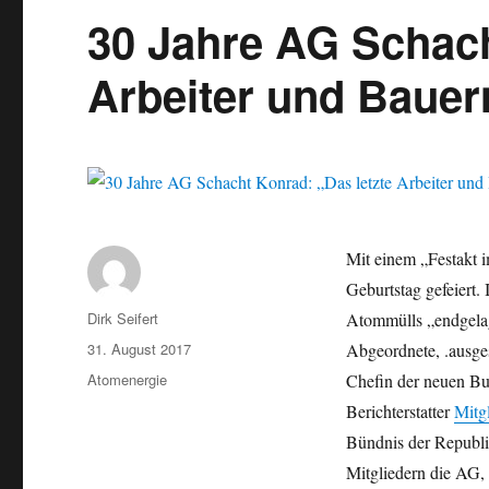
30 Jahre AG Schach
Arbeiter und Bauer
Mit einem „Festakt i
Geburtstag gefeiert. 
Autor
Dirk Seifert
Atommülls „endgela
Veröffentlicht
31. August 2017
Abgeordnete, .ausges
am
Kategorien
Atomenergie
Chefin der neuen Bun
Berichterstatter
Mitg
Bündnis der Republik
Mitgliedern die AG, in