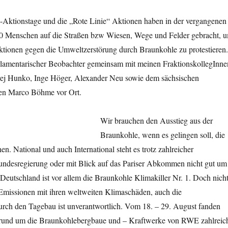
Aktionstage und die „Rote Linie“ Aktionen haben in der vergangenen
0 Menschen auf die Straßen bzw Wiesen, Wege und Felder gebracht, 
ktionen gegen die Umweltzerstörung durch Braunkohle zu protestieren.
rlamentarischer Beobachter gemeinsam mit meinen FraktionskollegInne
ej Hunko, Inge Höger, Alexander Neu sowie dem sächsischen
en Marco Böhme vor Ort.
Wir brauchen den Ausstieg aus der
Braunkohle, wenn es gelingen soll, die
en. National und auch International steht es trotz zahlreicher
desregierung oder mit Blick auf das Pariser Abkommen nicht gut um
Deutschland ist vor allem die Braunkohle Klimakiller Nr. 1. Doch nich
missionen mit ihren weltweiten Klimaschäden, auch die
rch den Tagebau ist unverantwortlich. Vom 18. – 29. August fanden
 rund um die Braunkohlebergbaue und – Kraftwerke von RWE zahlreic