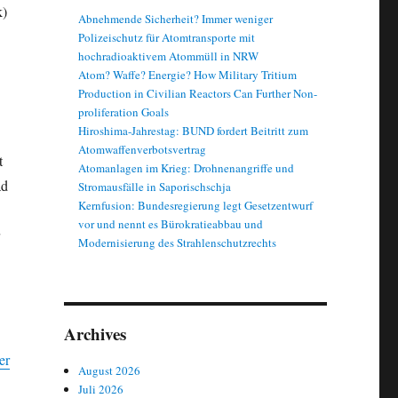
k)
Abnehmende Sicherheit? Immer weniger
Polizeischutz für Atomtransporte mit
hochradioaktivem Atommüll in NRW
Atom? Waffe? Energie? How Military Tritium
Production in Civilian Reactors Can Further Non-
proliferation Goals
Hiroshima-Jahrestag: BUND fordert Beitritt zum
Atomwaffenverbotsvertrag
t
Atomanlagen im Krieg: Drohnenangriffe und
ad
Stromausfälle in Saporischschja
Kernfusion: Bundesregierung legt Gesetzentwurf
vor und nennt es Bürokratieabbau und
Modernisierung des Strahlenschutzrechts
Archives
er
August 2026
Juli 2026