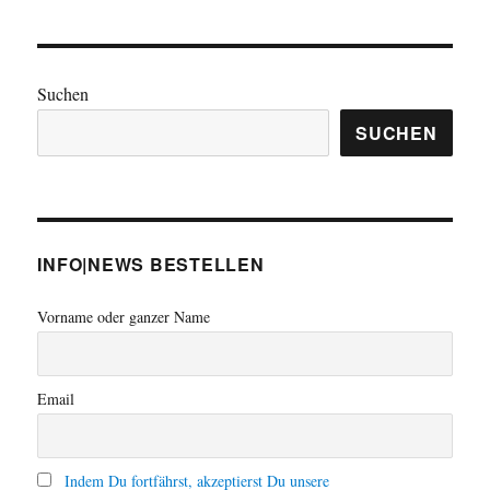
Strahlenfracht
aus
Plutoniumfabrik
im
Suchen
Zwischenlager
Biblis
SUCHEN
angekommen
INFO|NEWS BESTELLEN
Vorname oder ganzer Name
Email
Indem Du fortfährst, akzeptierst Du unsere