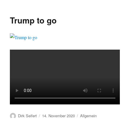
Trump to go
Autor
Veröffentlicht
Kategorien
Dirk Seifert
14. November 2020
Allgemein
am