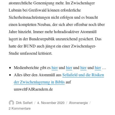
atomrechtliche Genemigung mehr. Im Zwischenlager
Lubmin bei Greifswald können erforderliche
Sicherheitsnachrüstungen nicht erfolgen und es braucht
einen kompletten Neubau, der sich aber offenbar noch über
Jahre hinzieht. Immer mehr hohradioaktiver Atommüll
lagert in der Bundesrepublik unzureichend gesichert. Das
hatte der BUND auch jüngst ein einer Zwischenlager-
Studie umfassend kritisiert.
Medienberichte gibt es
hier
und
hier
und
hier
und
hier
…
Alles über den Atommüll aus
Sellafield und die Risiken
der Zwischenlagerung in Biblis
auf
umweltFAIRaendern.de
Autor
Veröffentlicht
Kategorien
Dirk Seifert
4. November 2020
Atomenergie
am
zu
2 Kommentare
Hochradioaktive