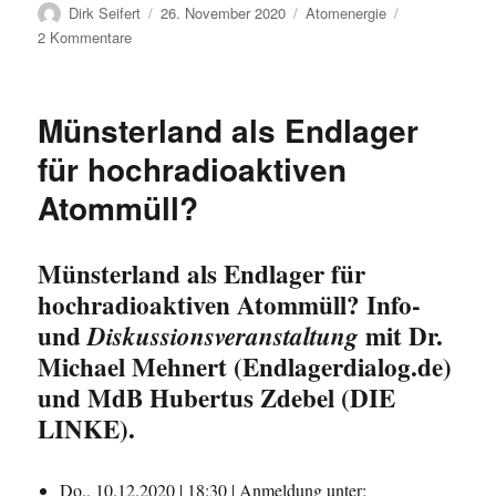
Autor
Veröffentlicht
Kategorien
Dirk Seifert
26. November 2020
Atomenergie
am
zu
2 Kommentare
Hamburg:
Weiterhin
Atomtransporte
Münsterland als Endlager
zum
Betrieb
für hochradioaktiven
von
Atommüll?
Atomkraftwerken
Münsterland als Endlager für
hochradioaktiven Atommüll? Info-
und
mit
Dr.
Diskussionsveranstaltung
Michael Mehnert
(Endlagerdialog.de)
und MdB Hubertus Zdebel (DIE
LINKE).
Do., 10.12.2020 | 18:30 | Anmeldung unter: