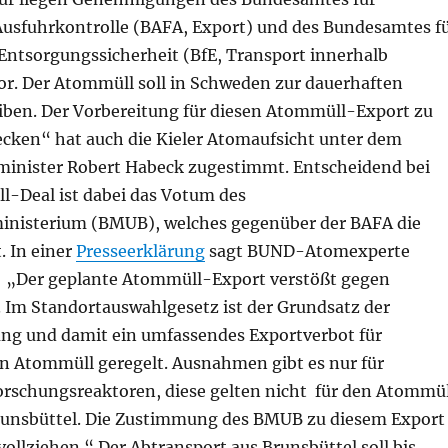
Ausfuhrkontrolle (BAFA, Export) und des Bundesamtes f
Entsorgungssicherheit (BfE, Transport innerhalb
or. Der Atommüll soll in Schweden zur dauerhaften
iben. Der Vorbereitung für diesen Atommüll-Export zu
ken“ hat auch die Kieler Atomaufsicht unter dem
inister Robert Habeck zugestimmt. Entscheidend bei
-Deal ist dabei das Votum des
nisterium (BMUB), welches gegenüber der BAFA die
. In einer
Presseerklärung
sagt BUND-Atomexperte
 „Der geplante Atommüll-Export verstößt gegen
. Im Standortauswahlgesetz ist der Grundsatz der
ng und damit ein umfassendes Exportverbot für
n Atommüll geregelt. Ausnahmen gibt es nur für
rschungsreaktoren, diese gelten nicht für den Atommül
unsbüttel. Die Zustimmung des BMUB zu diesem Export
vollziehen.“ Der Abtransport aus Brunsbüttel soll bis