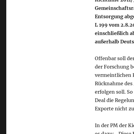
Gemeinschaftsra
Entsorgung abge
L 199 vom 2.8.20
einschließlich
außerhalb Deuts
Offenbar soll d
der Forschung b
vermeintlichen F
Rücknahme des A
erfolgen soll. 
Deal die Regelu
Exporte nicht zu
In der PM der K
es dazu: „Diese