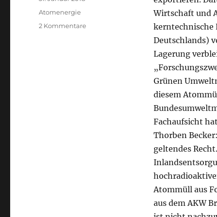
am
Kategorien
Atomenergie
Wirtschaft und 
zu
2 Kommentare
kerntechnische 
Rechtswidriger
Deutschlands) v
Atommüll-
Lagerung verble
Export
–
„Forschungszwec
Umweltministerin
Grünen Umweltm
muss
diesem Atommüll
Genehmigung
für
Bundesumweltmi
Atommüll-
Fachaufsicht hat
Export
Thorben Becker:
von
Vattenfall
geltendes Recht
nach
Inlandsentsorgu
Schweden
hochradioaktive
zurückziehen
Atommüll aus Fo
aus dem AKW Br
ist nicht nachzu