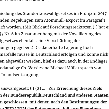
hiedung des Standortauswahlgesetzes im Frühjahr 2017
enden Regelungen zum Atommüll-Export im Paragraf 1
rft worden. (Mit Blick auf Forschungsreaktoren (!) hat e
3 Nr. 6 im Zusammenhang mit der Novellierung des
gesetzes ebenfalls eine Verschärfung der
ungen gegeben.) Die dauerhafte Lagerung hoch
omabfälle müsse in Deutschland erfolgen und könne nich
ten abgewälzt werden, hieß es dazu auch in der Endlager
 damalige Co-Vorsitzene Michael Müller sprach von
 Inlandsentsorgung.
auswahlgesetz §1 (2) … „
Zur Erreichung dieses Ziels
n der Bundesrepublik Deutschland und anderen Staaten
 geschlossen, mit denen nach den Bestimmungen der
/70/EURATOM des Rates vom 19. Juli 2011 über einen