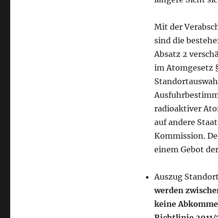
Mit der Verabsc
sind die besteh
Absatz 2 verschä
im Atomgesetz §
Standortauswahl
Ausfuhrbestimm
radioaktiver At
auf andere Staa
Kommission. Der
einem Gebot der
Auszug Standort
werden zwische
keine Abkommen
Richtlinie 2011