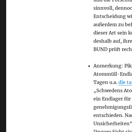
sinnvoll, dennoc
Entscheidung wir
außerdem zu befü
dieser Art sein
deshalb auf, ih
BUND prüft rech
Anmerkung: Pika
Atommüll-Endlag
Tagen u.a.
die t
„
Schwedens Atom
ein Endlager fü
genehmigungsfäh
entschieden. Na
Unsicherheiten“
längere Sicht si