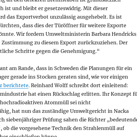
h ist und bleibt er gesetzeswidrig. Mit dieser
d das Exportverbot unzulässig ausgehebelt. Es ist
rchten, dass dies der Türöffner für weitere Exporte
 könnte. Wir fordern Umweltministerin Barbara Hendricks
re Zustimmung zu diesem Export zurückzuziehen. Der
tliche Schritte gegen die Genehmigung.“
nt am Rande, dass in Schweden die Planungen für ein
er gerade ins Stocken geraten sind, wie vor einigen
az berichtete
. Reinhard Wolff schreibt dort einleitend:
industrie hat einen Rückschlag erlitten. Ihr Konzept f
r hochradioaktiven Atommüll sei nicht
ig, hat nun das zuständige Umweltgericht in Nacka
ch siebenjähriger Prüfung sahen die Richter „bedeutend
, ob die vorgesehene Technik den Strahlenmüll auf
cher einschließen könne.
„