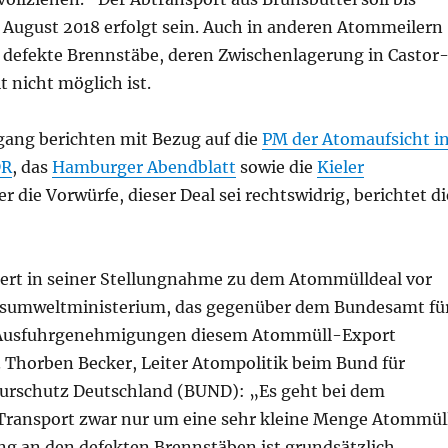
 August 2018 erfolgt sein. Auch in anderen Atommeilern
e defekte Brennstäbe, deren Zwischenlagerung in Castor
t nicht möglich ist.
gang berichten mit Bezug auf die
PM der Atomaufsicht i
R
, das
Hamburger Abendblatt
sowie die
Kieler
er die Vorwürfe, dieser Deal sei rechtswidrig, berichtet di
iert in seiner Stellungnahme zu dem Atommülldeal vor
esumweltministerium, das gegenüber dem Bundesamt fü
 Ausfuhrgenehmigungen diesem Atommüll-Export
 Thorben Becker, Leiter Atompolitik beim Bund für
urschutz Deutschland (BUND): „Es geht bei dem
ransport zwar nur um eine sehr kleine Menge Atommül
ng an den defekten Brennstäben ist grundsätzlich