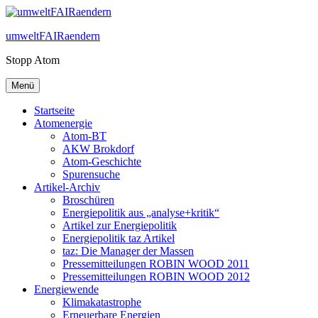
Zum
Inhalt
umweltFAIRaendern
springen
Stopp Atom
Menü
Startseite
Atomenergie
Atom-BT
AKW Brokdorf
Atom-Geschichte
Spurensuche
Artikel-Archiv
Broschüren
Energiepolitik aus „analyse+kritik“
Artikel zur Energiepolitik
Energiepolitik taz Artikel
taz: Die Manager der Massen
Pressemitteilungen ROBIN WOOD 2011
Pressemitteilungen ROBIN WOOD 2012
Energiewende
Klimakatastrophe
Erneuerbare Energien