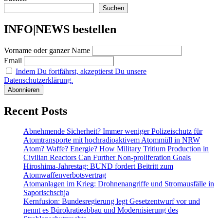
Suchen
INFO|NEWS bestellen
Vorname oder ganzer Name
Email
Indem Du fortfährst, akzeptierst Du unsere
Datenschutzerklärung.
Recent Posts
Abnehmende Sicherheit? Immer weniger Polizeischutz für
Atomtransporte mit hochradioaktivem Atommüll in NRW
Atom? Waffe? Energie? How Military Tritium Production in
Civilian Reactors Can Further Non-proliferation Goals
Hiroshima-Jahrestag: BUND fordert Beitritt zum
Atomwaffenverbotsvertrag
Atomanlagen im Krieg: Drohnenangriffe und Stromausfälle in
Saporischschja
Kernfusion: Bundesregierung legt Gesetzentwurf vor und
nennt es Bürokratieabbau und Modernisierung des