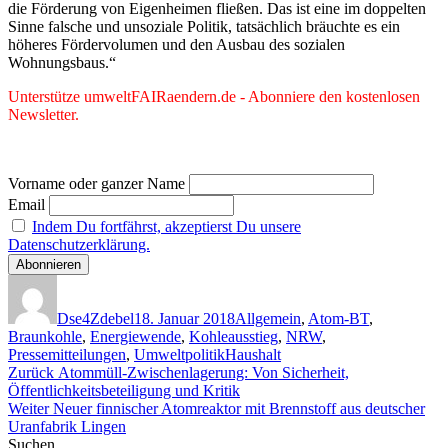
die Förderung von Eigenheimen fließen. Das ist eine im doppelten
Sinne falsche und unsoziale Politik, tatsächlich bräuchte es ein
höheres Fördervolumen und den Ausbau des sozialen
Wohnungsbaus.“
Unterstütze umweltFAIRaendern.de - Abonniere den kostenlosen
Newsletter.
Vorname oder ganzer Name
Email
Indem Du fortfährst, akzeptierst Du unsere
Datenschutzerklärung.
Autor
Veröffentlicht
Kategorien
am
Dse4Zdebel
18. Januar 2018
Allgemein
,
Atom-BT
,
Braunkohle
,
Energiewende
,
Kohleausstieg
,
NRW
,
Schlagwörter
Pressemitteilungen
,
Umweltpolitik
Haushalt
Beitragsnavigation
Vorheriger
Zurück
Atommüll-Zwischenlagerung: Von Sicherheit,
Beitrag:
Öffentlichkeitsbeteiligung und Kritik
Nächster
Weiter
Neuer finnischer Atomreaktor mit Brennstoff aus deutscher
Beitrag:
Uranfabrik Lingen
Suchen