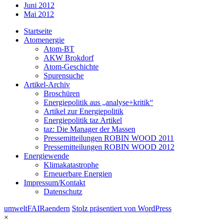
Juni 2012
Mai 2012
Startseite
Atomenergie
Atom-BT
AKW Brokdorf
Atom-Geschichte
Spurensuche
Artikel-Archiv
Broschüren
Energiepolitik aus „analyse+kritik“
Artikel zur Energiepolitik
Energiepolitik taz Artikel
taz: Die Manager der Massen
Pressemitteilungen ROBIN WOOD 2011
Pressemitteilungen ROBIN WOOD 2012
Energiewende
Klimakatastrophe
Erneuerbare Energien
Impressum/Kontakt
Datenschutz
umweltFAIRaendern
Stolz präsentiert von WordPress
×