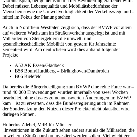
Mobilitätsplan, der gemeinsam mit der Bevölkerung erarbeitet wird.
Dabei müssen Lebensqualität und Mobilitätsbedürfnisse der
Menschen sowie die Umweltverträglichkeit der Verkehrswege und -
mittel im Fokus der Planung stehen.
Auch in Nordrhein-Westfalen zeigt sich, dass der BVWP vor allem
auf weiteren Wachstum im Straßenverkehr ausgelegt ist und mit
Milliarden von Steuergeldern die umwelt- und
gesundheitsschädliche Mobilität von gestern für Jahrzehnte
zementiert wird. Am deutlichsten wird dies anhand folgender
Projekte:
A52 AK Essen/Gladbeck
B56 Bonn/Hardtberg – Birlinghoven/Dambroich
B66 Bielefeld
Da bereits die Bürgerbeteiligung zum BVWP eine reine Farce war –
rund 40.000 Einwendungen wurden innerhalb von zwei Wochen
bearbeitet, ohne dass es zu nennenswerten Änderungen im BVWP
kam – ist zu erwarten, dass die Bundesregierung auch im Rahmen
der Sondersitzung den Nutzen dieser Projekte nicht plausibel wird
darlegen können.
Hubertus Zdebel, MdB für Münster:
„Investitionen in die Zukunft sehen anders aus als die Milliarden, die
in weiteren Straßenausbau investiert werden sollen. Viel wichtiger