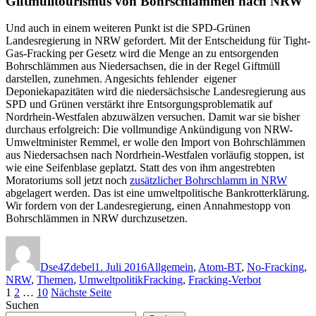
Giftmülltourismus von Bohrschlämmen nach NRW
Und auch in einem weiteren Punkt ist die SPD-Grünen
Landesregierung in NRW gefordert. Mit der Entscheidung für Tight-
Gas-Fracking per Gesetz wird die Menge an zu entsorgenden
Bohrschlämmen aus Niedersachsen, die in der Regel Giftmüll
darstellen, zunehmen. Angesichts fehlender eigener
Deponiekapazitäten wird die niedersächsische Landesregierung aus
SPD und Grünen verstärkt ihre Entsorgungsproblematik auf
Nordrhein-Westfalen abzuwälzen versuchen. Damit war sie bisher
durchaus erfolgreich: Die vollmundige Ankündigung von NRW-
Umweltminister Remmel, er wolle den Import von Bohrschlämmen
aus Niedersachsen nach Nordrhein-Westfalen vorläufig stoppen, ist
wie eine Seifenblase geplatzt. Statt des von ihm angestrebten
Moratoriums soll jetzt noch
zusätzlicher Bohrschlamm in NRW
abgelagert werden. Das ist eine umweltpolitische Bankrotterklärung.
Wir fordern von der Landesregierung, einen Annahmestopp von
Bohrschlämmen in NRW durchzusetzen.
Autor
Veröffentlicht
Kategorien
am
Dse4Zdebel
1. Juli 2016
Allgemein
,
Atom-BT
,
No-Fracking
,
Schlagwörter
NRW
,
Themen
,
Umweltpolitik
Fracking
,
Fracking-Verbot
Seitennummerierung
Seite
Seite
Seite
1
2
…
10
Nächste Seite
Suchen
der