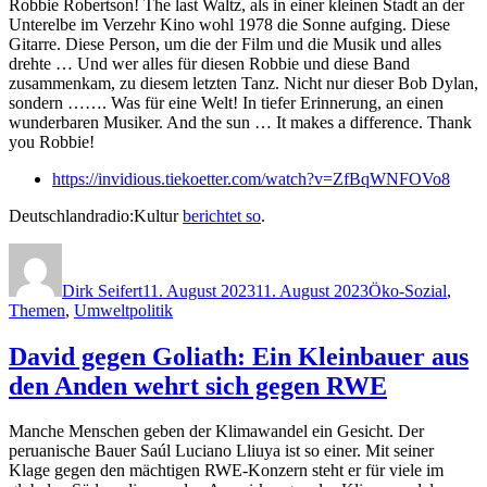
Robbie Robertson! The last Waltz, als in einer kleinen Stadt an der
–
Unterelbe im Verzehr Kino wohl 1978 die Sonne aufging. Diese
oder
Gitarre. Diese Person, um die der Film und die Musik und alles
war
drehte … Und wer alles für diesen Robbie und diese Band
es
zusammenkam, zu diesem letzten Tanz. Nicht nur dieser Bob Dylan,
immer
sondern ……. Was für eine Welt! In tiefer Erinnerung, an einen
schon
wunderbaren Musiker. And the sun … It makes a difference. Thank
Trump?
you Robbie!
https://invidious.tiekoetter.com/watch?v=ZfBqWNFOVo8
Deutschlandradio:Kultur
berichtet so
.
Autor
Veröffentlicht
Kategorien
am
Dirk Seifert
11. August 2023
11. August 2023
Öko-Sozial
,
Themen
,
Umweltpolitik
David gegen Goliath: Ein Kleinbauer aus
den Anden wehrt sich gegen RWE
Manche Menschen geben der Klimawandel ein Gesicht. Der
peruanische Bauer Saúl Luciano Lliuya ist so einer. Mit seiner
Klage gegen den mächtigen RWE-Konzern steht er für viele im