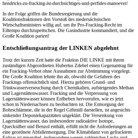
hendricks-zu-fracking-ist-durchsichtiges-und-perfides-manoever/
In der Folge griffen die Bundesregierung und die
Koalitionsfraktionen den Vorstoß des niedersächsischen
Wirtschaftsministers willig auf, um ihr Pro-Fracking-Recht im
Eiltempo durchzupeitschen. Die Gasindustrie kommandiert, und die
Große Koalition pariert!
Entschließungsantrag der LINKEN abgelehnt
Trotz der kurzen Zeit hatte die Fraktion DIE LINKE mit ihrem
zuständigen Abgeordneten Hubertus Zdebel einen Gegenantrag für
ein Fracking-Verbot ohne Ausnahmen zur Abstimmung vorgelegt.
Die Große Koalition lehnte ihn ab, obwohl die Gefahren des
Frackings offensichtlich sind. Hierzu gehören Grund- und
Trinkwasserverseuchung durch Chemikalien, aufsteigendes Methan
und Lagerstättenwasser. Fracking und die Verpressung von
Lagerstättenwasser können Erdbeben hervorrufen, wie es jetzt
schon in Niedersachsen zu beobachten ist. Die Entsorgung der
Bohrschlämme, die in der Regel Giftmüll darstellen, ist angesichts
sinkender Deponiekapazitäten ungeklärt. Die Versenkung von
Lagerstättenwasser, das insbesondere radioaktive Isotope,
Quecksilber und Benzol enthält, erfüllt nicht die Anforderungen an
eine geordnete Abfallentsorgung. Die Klimabilanz von gefracktem
Erdgas ist miserabel, insbesondere wegen zahlreicher Lecks und