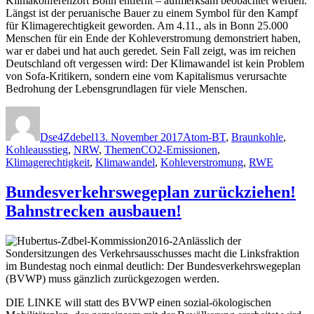
Klimakonferenzort Bonn entfernt – aufmerksam beobachtet werden.
Längst ist der peruanische Bauer zu einem Symbol für den Kampf
für Klimagerechtigkeit geworden. Am 4.11., als in Bonn 25.000
Menschen für ein Ende der Kohleverstromung demonstriert haben,
war er dabei und hat auch geredet. Sein Fall zeigt, was im reichen
Deutschland oft vergessen wird: Der Klimawandel ist kein Problem
von Sofa-Kritikern, sondern eine vom Kapitalismus verursachte
Bedrohung der Lebensgrundlagen für viele Menschen.
Autor
Veröffentlicht
Kategorien
am
Dse4Zdebel
13. November 2017
Atom-BT
,
Braunkohle
,
Schlagwörter
Kohleausstieg
,
NRW
,
Themen
CO2-Emissionen
,
Klimagerechtigkeit
,
Klimawandel
,
Kohleverstromung
,
RWE
Bundesverkehrswegeplan zurückziehen!
Bahnstrecken ausbauen!
Anlässlich der
Sondersitzungen des Verkehrsausschusses macht die Linksfraktion
im Bundestag noch einmal deutlich: Der Bundesverkehrswegeplan
(BVWP) muss gänzlich zurückgezogen werden.
DIE LINKE will statt des BVWP einen sozial-ökologischen