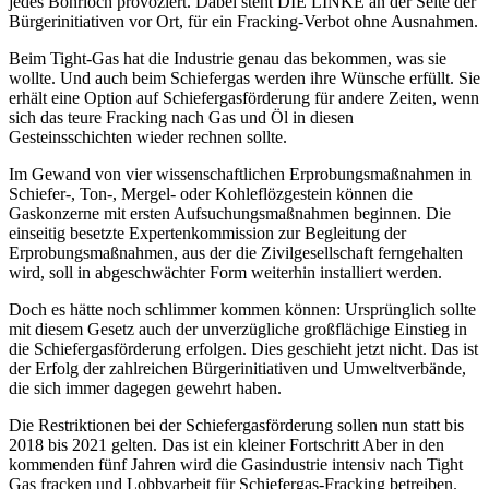
jedes Bohrloch provoziert. Dabei steht DIE LINKE an der Seite der
Bürgerinitiativen vor Ort, für ein Fracking-Verbot ohne Ausnahmen.
Beim Tight-Gas hat die Industrie genau das bekommen, was sie
wollte. Und auch beim Schiefergas werden ihre Wünsche erfüllt. Sie
erhält eine Option auf Schiefergasförderung für andere Zeiten, wenn
sich das teure Fracking nach Gas und Öl in diesen
Gesteinsschichten wieder rechnen sollte.
Im Gewand von vier wissenschaftlichen Erprobungsmaßnahmen in
Schiefer-, Ton-, Mergel- oder Kohleflözgestein können die
Gaskonzerne mit ersten Aufsuchungsmaßnahmen beginnen. Die
einseitig besetzte Expertenkommission zur Begleitung der
Erprobungsmaßnahmen, aus der die Zivilgesellschaft ferngehalten
wird, soll in abgeschwächter Form weiterhin installiert werden.
Doch es hätte noch schlimmer kommen können: Ursprünglich sollte
mit diesem Gesetz auch der unverzügliche großflächige Einstieg in
die Schiefergasförderung erfolgen. Dies geschieht jetzt nicht. Das ist
der Erfolg der zahlreichen Bürgerinitiativen und Umweltverbände,
die sich immer dagegen gewehrt haben.
Die Restriktionen bei der Schiefergasförderung sollen nun statt bis
2018 bis 2021 gelten. Das ist ein kleiner Fortschritt Aber in den
kommenden fünf Jahren wird die Gasindustrie intensiv nach Tight
Gas fracken und Lobbyarbeit für Schiefergas-Fracking betreiben.