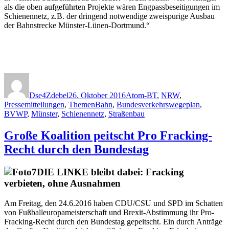
als die oben aufgeführten Projekte wären Engpassbeseitigungen im
Schienennetz, z.B. der dringend notwendige zweispurige Ausbau
der Bahnstrecke Münster-Lünen-Dortmund.“
Autor
Veröffentlicht
Kategorien
am
Dse4Zdebel
26. Oktober 2016
Atom-BT
,
NRW
,
Schlagwörter
Pressemitteilungen
,
Themen
Bahn
,
Bundesverkehrswegeplan
,
BVWP
,
Münster
,
Schienennetz
,
Straßenbau
Große Koalition peitscht Pro Fracking-
Recht durch den Bundestag
DIE LINKE bleibt dabei: Fracking
verbieten, ohne Ausnahmen
Am Freitag, den 24.6.2016 haben CDU/CSU und SPD im Schatten
von Fußballeuropameisterschaft und Brexit-Abstimmung ihr Pro-
Fracking-Recht durch den Bundestag gepeitscht. Ein durch Anträge