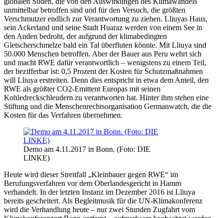
globalen Süden, die von den Auswirkungen des Klimawandels
unmittelbar betroffen sind und für den Versuch, die größten
Verschmutzer endlich zur Verantwortung zu ziehen. Lliuyas Haus,
sein Ackerland und seine Stadt Huaraz werden von einem See in
den Anden bedroht, der aufgrund der klimabedingten
Gletscherschmelze bald ein Tal überfluten könnte. Mit Lliuya sind
50.000 Menschen betroffen. Aber der Bauer aus Peru wehrt sich
und macht RWE dafür verantwortlich – wenigstens zu einem Teil,
der bezifferbar ist: 0,5 Prozent der Kosten für Schutzmaßnahmen
will Lliuya erstreiten. Denn dies entspricht in etwa dem Anteil, den
RWE als größter CO2-Emittent Europas mit seinen
Kohledreckschleudern zu verantworten hat. Hinter ihm stehen eine
Stiftung und die Menschenrechtsorganisation Germanwatch, die die
Kosten für das Verfahren übernehmen.
Demo am 4.11.2017 in Bonn. (Foto: DIE
LINKE)
Heute wird dieser Streitfall „Kleinbauer gegen RWE“ im
Berufungsverfahren vor dem Oberlandesgericht in Hamm
verhandelt. In der letzten Instanz im Dezember 2016 ist Lliuya
bereits gescheitert. Als Begleitmusik für die UN-Klimakonferenz
wird die Verhandlung heute – nur zwei Stunden Zugfahrt vom