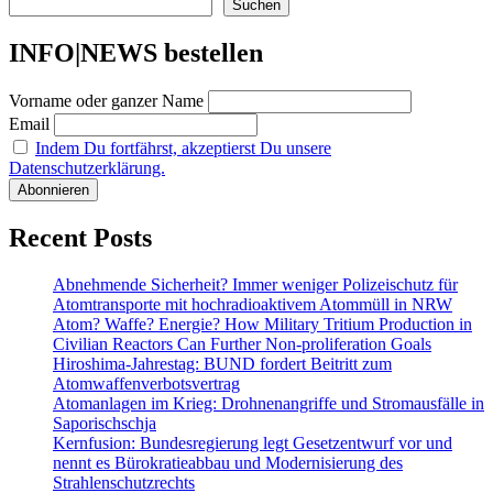
Suchen
Beiträge
INFO|NEWS bestellen
Vorname oder ganzer Name
Email
Indem Du fortfährst, akzeptierst Du unsere
Datenschutzerklärung.
Recent Posts
Abnehmende Sicherheit? Immer weniger Polizeischutz für
Atomtransporte mit hochradioaktivem Atommüll in NRW
Atom? Waffe? Energie? How Military Tritium Production in
Civilian Reactors Can Further Non-proliferation Goals
Hiroshima-Jahrestag: BUND fordert Beitritt zum
Atomwaffenverbotsvertrag
Atomanlagen im Krieg: Drohnenangriffe und Stromausfälle in
Saporischschja
Kernfusion: Bundesregierung legt Gesetzentwurf vor und
nennt es Bürokratieabbau und Modernisierung des
Strahlenschutzrechts