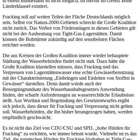
in einem Bundesland ist nicht möglich, da hierfür im Gesetz keine
Länderklausel existiert.
Fracking soll auf weiten Teilen der Fläche Deutschlands möglich
sein. Selbst vor Natura-2000-Gebieten schreckt die Große Koalition
nicht zurück. Das Verbot von Förderanlagen in diesen Gebieten gilt
nicht bei der Ausbeutung von Tight-Gas-Lagerstätten. Damit
können die Bohrtürme zukünftig auf den sensibelsten Flächen
errichtet werden.
Die aus Kreisen der Großen Koalition immer wieder behauptete
Stärkung der Wasserbehörden findet nicht statt. Dazu hätte die
Große Koalition klarstellen müssen, dass Fracking und das
Verpressen von Lagerstättenwasser eine echte Gewässerbenutzung
mit der Charakterisierung „Einbringen und Einleiten von Stoffen in
Gewässer“ darstellen. Denn damit würde auch der
Besorgnisgrundsatz des Wasserhaushaltsgesetzes Anwendung
finden, der scharfe Anforderungen an wasserrechtliche Erlaubnisse
stellt. Aus Wortlaut und Begründung des Gesetzentwurfes ergibt
sich jedoch, dass dieser für Fracking und Verpressung nicht gelten
soll. Wasserbehörden, die ihn bisher herangezogen haben, werden
empfindlich geschwächt.
Es ist nicht das Ziel von CDU/CSU und SPD, „hohe Hürden für
Fracking“ zu errichten, wie immer betont wurde. Vielmehr ist es das
Ziel, die juristischen Hürden für Fracking-Vorhaben in Tight-Gas-