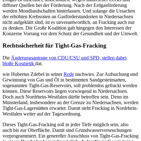
diffuser Quellen bei der Förderung. Nach der Erdgasförderung
werden Mondlandschaften hinterlassen. Und solange die Ursachen
der erhöhten Krebsraten an Gasförderstandorten in Niedersachsen
nicht aufgeklärt sind, ist es unverantwortlich, an Fracking auch nur
zu denken. Die Große Koalition gab hingegen den Interessen der
Konzerne Vorrang vor dem Schutz der Gesundheit und der Umwelt.
Rechtssicherheit für Tight-Gas-Fracking
Die
Änderungsantrage von CDU/CSU und SPD, stellen dabei
bloße Kosmetik
dar,
wie Hubertus Zdebel in seiner
Rede
nachwies. Zur Aufsuchung und
Gewinnung von Gas und Öl in bestimmten Sandgesteinsarten,
sogenannten Tight-Gas-Reservoirs, soll problemlos gefrackt werden
können. Diese Reservoirs liegen vorwiegend in Niedersachsen.
Doch auch Nordrhein-Westfalen dürfte betroffen sein. Denn im
Münsterland, insbesondere an der Grenze zu Niedersachsen, werden
Tight-Gas-Lagerstätten erwartet. Damit steht Fracking in Nordrhein-
Westfalen weiter auf der Tagesordnung.
Dieses Tight-Gas-Fracking soll in jeder Tiefe möglich sein, also
auch bis zur Oberfläche. Damit sind Grundwasserverseuchungen
vorprogrammiert. Ein genereller Ausschluss von Tight-Gas-Fracking