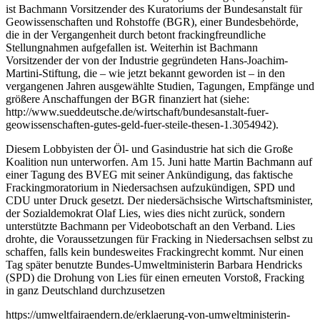
ist Bachmann Vorsitzender des Kuratoriums der Bundesanstalt für
Geowissenschaften und Rohstoffe (BGR), einer Bundesbehörde,
die in der Vergangenheit durch betont frackingfreundliche
Stellungnahmen aufgefallen ist. Weiterhin ist Bachmann
Vorsitzender der von der Industrie gegründeten Hans-Joachim-
Martini-Stiftung, die – wie jetzt bekannt geworden ist – in den
vergangenen Jahren ausgewählte Studien, Tagungen, Empfänge und
größere Anschaffungen der BGR finanziert hat (siehe:
http://www.sueddeutsche.de/wirtschaft/bundesanstalt-fuer-
geowissenschaften-gutes-geld-fuer-steile-thesen-1.3054942).
Diesem Lobbyisten der Öl- und Gasindustrie hat sich die Große
Koalition nun unterworfen. Am 15. Juni hatte Martin Bachmann auf
einer Tagung des BVEG mit seiner Ankündigung, das faktische
Frackingmoratorium in Niedersachsen aufzukündigen, SPD und
CDU unter Druck gesetzt. Der niedersächsische Wirtschaftsminister,
der Sozialdemokrat Olaf Lies, wies dies nicht zurück, sondern
unterstützte Bachmann per Videobotschaft an den Verband. Lies
drohte, die Voraussetzungen für Fracking in Niedersachsen selbst zu
schaffen, falls kein bundesweites Frackingrecht kommt. Nur einen
Tag später benutzte Bundes-Umweltministerin Barbara Hendricks
(SPD) die Drohung von Lies für einen erneuten Vorstoß, Fracking
in ganz Deutschland durchzusetzen
https://umweltfairaendern.de/erklaerung-von-umweltministerin-