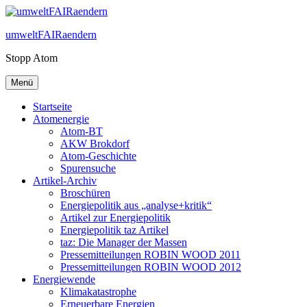
Zum
Inhalt
umweltFAIRaendern
springen
Stopp Atom
Menü
Startseite
Atomenergie
Atom-BT
AKW Brokdorf
Atom-Geschichte
Spurensuche
Artikel-Archiv
Broschüren
Energiepolitik aus „analyse+kritik“
Artikel zur Energiepolitik
Energiepolitik taz Artikel
taz: Die Manager der Massen
Pressemitteilungen ROBIN WOOD 2011
Pressemitteilungen ROBIN WOOD 2012
Energiewende
Klimakatastrophe
Erneuerbare Energien