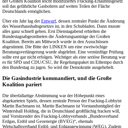
der Großen Koalition leicht modifiziertes Fracking-Erlaubnisgesetz
soll das gefährliche Gasbohren auf weiten Teilen der Fläche
Deutschlands ermöglichen.
Über ein Jahr lag der
Entwurf
, dessen zentraler Punkt die Änderung
des Wasserhaushaltsgesetzes ist, in den Schubladen. Dann musste
alles ganz schnell gehen. Erst Dienstagabend erhielten die
Bundestagsabgeordneten die Änderungsanträge der Großen
Koalition. Bereits am Mittwoch wurde in den Ausschüssen
abgestimmt. Die Bitte der LINKEN um eine zweiwöchige
Beratungsverlängerung wurde abgelehnt. Eine vernünftige Prüfung
sollte erst gar nicht erfolgen. Wichtiger als eine seriöse Beratung war
es für SPD und CDU/CSU, ihr Regelungspaket im Eiltempo durch
den Bundestag zu jagen. So wird die Demokratie ausgehebelt.
Die Gasindustrie kommandiert, und die Große
Koalition pariert
Die überfallartige Abstimmung war der Höhepunkt eines
abgekarteten Spiels, dessen zentrale Person der Fracking-Lobbyist
Martin Bachmann ist. Martin Bachmann ist Vorstandsmitglied der
Wintershall Holding, die in Deutschland großflächig fracken will,
und Vorsitzender des Fracking-Lobbyverbands „Bundesverband
Erdgas, Erdöl und Geoenergie (BVEG)“, ehemals
Wirtschaftsverband Erdöl- und Erdgasgewinnung (WEG). Zudem