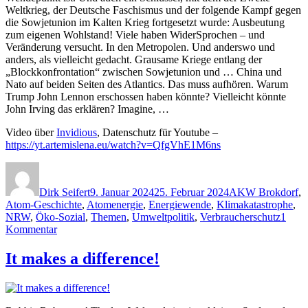
Weltkrieg, der Deutsche Faschismus und der folgende Kampf gegen
die Sowjetunion im Kalten Krieg fortgesetzt wurde: Ausbeutung
zum eigenen Wohlstand! Viele haben WiderSprochen – und
Veränderung versucht. In den Metropolen. Und anderswo und
anders, als vielleicht gedacht. Grausame Kriege entlang der
„Blockkonfrontation“ zwischen Sowjetunion und … China und
Nato auf beiden Seiten des Atlantics. Das muss aufhören. Warum
Trump John Lennon erschossen haben könnte? Vielleicht könnte
John Irving das erklären? Imagine, …
Video über
Invidious
, Datenschutz für Youtube –
https://yt.artemislena.eu/watch?v=QfgVhE1M6ns
Autor
Veröffentlicht
Kategorien
am
Dirk Seifert
9. Januar 2024
25. Februar 2024
AKW Brokdorf
,
Atom-Geschichte
,
Atomenergie
,
Energiewende
,
Klimakatastrophe
,
NRW
,
Öko-Sozial
,
Themen
,
Umweltpolitik
,
Verbraucherschutz
1
zu
Kommentar
Immer
wieder
It makes a difference!
wird
John
Lennon
erschossen