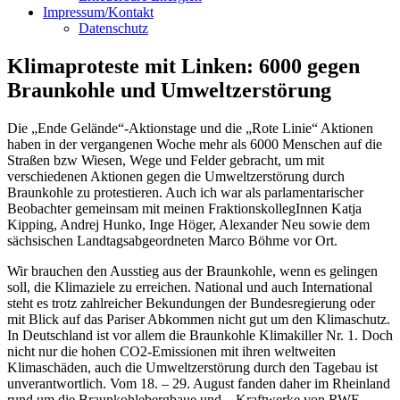
Impressum/Kontakt
Datenschutz
Klimaproteste mit Linken: 6000 gegen
Braunkohle und Umweltzerstörung
Die „Ende Gelände“-Aktionstage und die „Rote Linie“ Aktionen
haben in der vergangenen Woche mehr als 6000 Menschen auf die
Straßen bzw Wiesen, Wege und Felder gebracht, um mit
verschiedenen Aktionen gegen die Umweltzerstörung durch
Braunkohle zu protestieren. Auch ich war als parlamentarischer
Beobachter gemeinsam mit meinen FraktionskollegInnen Katja
Kipping, Andrej Hunko, Inge Höger, Alexander Neu sowie dem
sächsischen Landtagsabgeordneten Marco Böhme vor Ort.
Wir brauchen den Ausstieg aus der Braunkohle, wenn es gelingen
soll, die Klimaziele zu erreichen. National und auch International
steht es trotz zahlreicher Bekundungen der Bundesregierung oder
mit Blick auf das Pariser Abkommen nicht gut um den Klimaschutz.
In Deutschland ist vor allem die Braunkohle Klimakiller Nr. 1. Doch
nicht nur die hohen CO2-Emissionen mit ihren weltweiten
Klimaschäden, auch die Umweltzerstörung durch den Tagebau ist
unverantwortlich. Vom 18. – 29. August fanden daher im Rheinland
rund um die Braunkohlebergbaue und – Kraftwerke von RWE