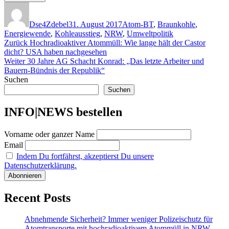
Autor
Veröffentlicht
Kategorien
am
Dse4Zdebel
31. August 2017
Atom-BT
,
Braunkohle
,
Energiewende
,
Kohleausstieg
,
NRW
,
Umweltpolitik
Beitragsnavigation
Vorheriger
Zurück
Hochradioaktiver Atommüll: Wie lange hält der Castor
Beitrag:
dicht? USA haben nachgesehen
Nächster
Weiter
30 Jahre AG Schacht Konrad: „Das letzte Arbeiter und
Beitrag:
Bauern-Bündnis der Republik“
Suchen
Suchen
INFO|NEWS bestellen
Vorname oder ganzer Name
Email
Indem Du fortfährst, akzeptierst Du unsere
Datenschutzerklärung.
Recent Posts
Abnehmende Sicherheit? Immer weniger Polizeischutz für
Atomtransporte mit hochradioaktivem Atommüll in NRW