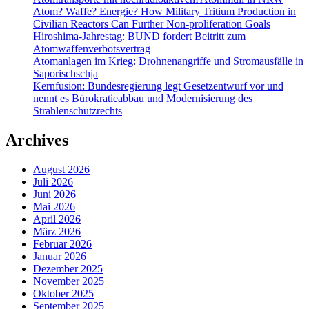
Atom? Waffe? Energie? How Military Tritium Production in
Civilian Reactors Can Further Non-proliferation Goals
Hiroshima-Jahrestag: BUND fordert Beitritt zum
Atomwaffenverbotsvertrag
Atomanlagen im Krieg: Drohnenangriffe und Stromausfälle in
Saporischschja
Kernfusion: Bundesregierung legt Gesetzentwurf vor und
nennt es Bürokratieabbau und Modernisierung des
Strahlenschutzrechts
Archives
August 2026
Juli 2026
Juni 2026
Mai 2026
April 2026
März 2026
Februar 2026
Januar 2026
Dezember 2025
November 2025
Oktober 2025
September 2025