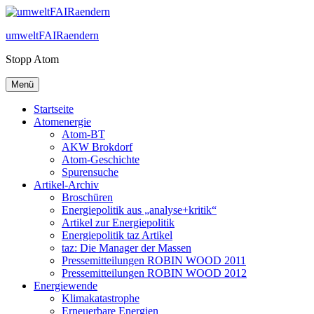
Zum
Inhalt
umweltFAIRaendern
springen
Stopp Atom
Menü
Startseite
Atomenergie
Atom-BT
AKW Brokdorf
Atom-Geschichte
Spurensuche
Artikel-Archiv
Broschüren
Energiepolitik aus „analyse+kritik“
Artikel zur Energiepolitik
Energiepolitik taz Artikel
taz: Die Manager der Massen
Pressemitteilungen ROBIN WOOD 2011
Pressemitteilungen ROBIN WOOD 2012
Energiewende
Klimakatastrophe
Erneuerbare Energien