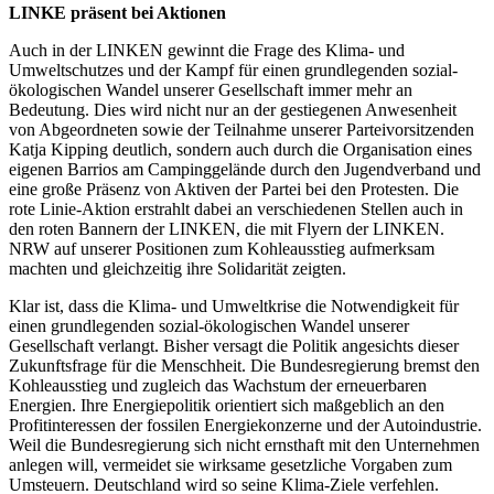
LINKE präsent bei Aktionen
Auch in der LINKEN gewinnt die Frage des Klima- und
Umweltschutzes und der Kampf für einen grundlegenden sozial-
ökologischen Wandel unserer Gesellschaft immer mehr an
Bedeutung. Dies wird nicht nur an der gestiegenen Anwesenheit
von Abgeordneten sowie der Teilnahme unserer Parteivorsitzenden
Katja Kipping deutlich, sondern auch durch die Organisation eines
eigenen Barrios am Campinggelände durch den Jugendverband und
eine große Präsenz von Aktiven der Partei bei den Protesten. Die
rote Linie-Aktion erstrahlt dabei an verschiedenen Stellen auch in
den roten Bannern der LINKEN, die mit Flyern der LINKEN.
NRW auf unserer Positionen zum Kohleausstieg aufmerksam
machten und gleichzeitig ihre Solidarität zeigten.
Klar ist, dass die Klima- und Umweltkrise die Notwendigkeit für
einen grundlegenden sozial-ökologischen Wandel unserer
Gesellschaft verlangt. Bisher versagt die Politik angesichts dieser
Zukunftsfrage für die Menschheit. Die Bundesregierung bremst den
Kohleausstieg und zugleich das Wachstum der erneuerbaren
Energien. Ihre Energiepolitik orientiert sich maßgeblich an den
Profitinteressen der fossilen Energiekonzerne und der Autoindustrie.
Weil die Bundesregierung sich nicht ernsthaft mit den Unternehmen
anlegen will, vermeidet sie wirksame gesetzliche Vorgaben zum
Umsteuern. Deutschland wird so seine Klima-Ziele verfehlen.