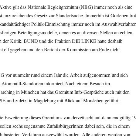
Aktive gilt das Nationale Begleitgremium (NBG) immer noch als eine
nst unzureichendes Gesetz zur Standortsuche. Immerhin ist Gorleben tro
 skandalträchtiger Politik-Einmischung immer noch im Auswahlverfahre
bisherigen Beteiligungsmodelle, denen es an diversen Stellen an echten
t in der Kritik. BUND und die Fraktion DIE LINKE hatte deshalb
okoll gegeben und den Bericht der Kommission am Ende nicht
G vor nunmehr rund einem Jahr die Arbeit aufgenommen und sich
n Atommüll-Standorten informiert. Nach einem Besuch im
arching in München hat das Gremium Info-Gespräche auch mit den
SSE und zuletzt in Magdeburg mit Blick auf Morsleben geführt.
ie Erweiterung dieses Gremiums von derzeit acht auf dann endgültig 1
sollen sechs sogenannte ZufallsbürgerInnen dabei sein, die in einem
ich basierten Verfahren ausgewählt wurden. Alle anderen werden von