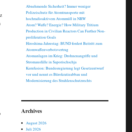
Abnehmende Sicherheit? Immer weniger
Polizeischutz für Atomtransporte mit
tz
hochradioaktivem Atommüll in NRW
n
Atom? Waffe? Energie? How Military Tritium
Production in Civilian Reactors Can Further Non-
proliferation Goals
Hiroshima-Jahrestag: BUND fordert Beitritt zum
Atomwaffenverbotsvertrag
Atomanlagen im Krieg: Drohnenangriffe und
Stromausfälle in Saporischschja
Kernfusion: Bundesregierung legt Gesetzentwurf
vor und nennt es Bürokratieabbau und
Modernisierung des Strahlenschutzrechts
Archives
9
August 2026
Juli 2026