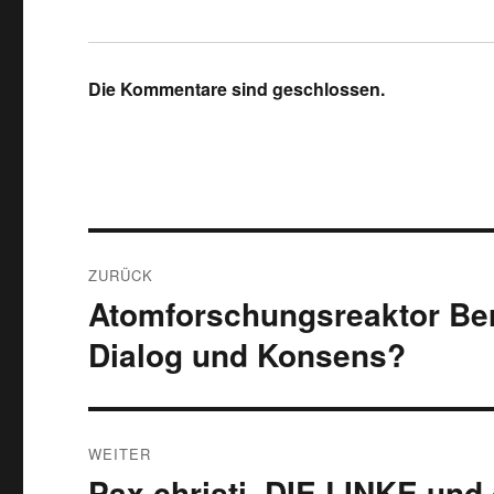
Die Kommentare sind geschlossen.
Beitragsnavigation
ZURÜCK
Atomforschungsreaktor Berli
Vorheriger
Beitrag:
Dialog und Konsens?
WEITER
Pax christi, DIE LINKE un
Nächster