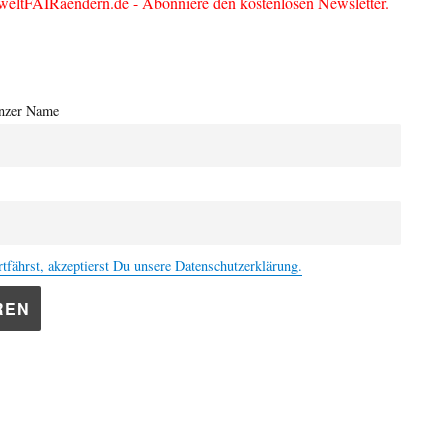
weltFAIRaendern.de - Abonniere den kostenlosen Newsletter.
nzer Name
tfährst, akzeptierst Du unsere Datenschutzerklärung.