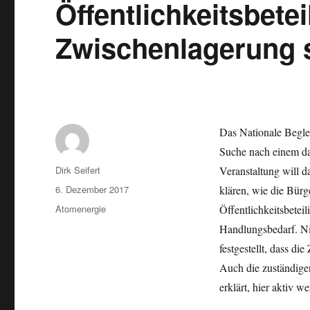
Öffentlichkeitsbetei
Zwischenlagerung 
Das Nationale Begle
Suche nach einem d
Autor
Dirk Seifert
Veranstaltung will 
Veröffentlicht
6. Dezember 2017
klären, wie die Bürg
am
Kategorien
Atomenergie
Öffentlichkeitsbete
Handlungsbedarf. Ni
festgestellt, dass d
Auch die zuständige
erklärt, hier aktiv w