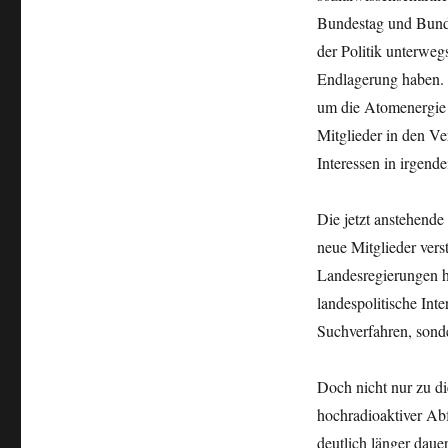
Bundestag und Bundes
der Politik unterwegs
Endlagerung haben. D
um die Atomenergie 
Mitglieder in den V
Interessen in irgend
Die jetzt anstehende
neue Mitglieder ver
Landesregierungen hi
landespolitische Inte
Suchverfahren, sonde
Doch nicht nur zu d
hochradioaktiver Abf
deutlich länger dauer