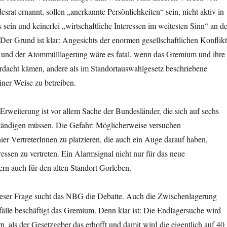
rat ernannt, sollen „anerkannte Persönlichkeiten“ sein, nicht aktiv in
 sein und keinerlei „wirtschaftliche Interessen im weitesten Sinn“ an de
er Grund ist klar: Angesichts der enormen gesellschaftlichen Konflik
und der Atommülllagerung wäre es fatal, wenn das Gremium und ihre
erdacht kämen, andere als im Standortauswahlgesetz beschriebene
einer Weise zu betreiben.
 Erweiterung ist vor allem Sache der Bundesländer, die sich auf sechs
ständigen müssen. Die Gefahr: Möglicherweise versuchen
er VertreterInnen zu platzieren, die auch ein Auge darauf haben,
ressen zu vertreten. Ein Alarmsignal nicht nur für das neue
rn auch für den alten Standort Gorleben.
ieser Frage sucht das NBG die Debatte. Auch die Zwischenlagerung
älle beschäftigt das Gremium. Denn klar ist: Die Endlagersuche wird
n, als der Gesetzgeber das erhofft und damit wird die eigentlich auf 40