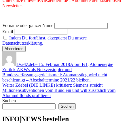
Unterstütze umweltFAIRaendern.de - Abonniere den kostenlosen
Endlagerung
Newsletter.
bleiben
sollen.
Vorname oder ganzer Name
Email
Indem Du fortfährst, akzeptierst Du unsere
Datenschutzerklärung.
Autor
Veröffentlicht
Kategorien
am
Dse4Zdebel
15. Februar 2018
Atom-BT
,
Atomenergie
Beitragsnavigation
Vorheriger
Zurück
AKWs als Netzverstopfer und
Beitrag:
Bundesverfassungsgerichtsurteil: Atomausstieg wird nicht
beschleunigt – Abschalttermine 2021/22 bleiben.
Nächster
Weiter
Zdebel (DIE LINKE) kritisiert: Siemens streicht
Beitrag:
Millionensubventionen vom Bund ein und will zusätzlich vom
Atommüllfonds profitieren
Suchen
Suchen
INFO|NEWS bestellen