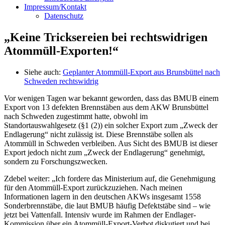
Impressum/Kontakt
Datenschutz
„Keine Tricksereien bei rechtswidrigen
Atommüll-Exporten!“
„Ich
Siehe auch:
Geplanter Atommüll-Export aus Brunsbüttel nach
bin
Schweden rechtswidrig
fassungslos,
Vor wenigen Tagen war bekannt geworden, dass das BMUB einem
wie
Export von 13 defekten Brennstäben aus dem AKW Brunsbüttel
einfach
nach Schweden zugestimmt hatte, obwohl im
der
Standortauswahlgesetz (§1 (2)) ein solcher Export zum „Zweck der
in
Endlagerung“ nicht zulässig ist. Diese Brennstäbe sollen als
Deutschland
Atommüll in Schweden verbleiben. Aus Sicht des BMUB ist dieser
verbotene
Export jedoch nicht zum „Zweck der Endlagerung“ genehmigt,
Export
sondern zu Forschungszwecken.
von
Atommüll
Zdebel weiter: „Ich fordere das Ministerium auf, die Genehmigung
mit
für den Atommüll-Export zurückzuziehen. Nach meinen
Zustimmung
Informationen lagern in den deutschen AKWs insgesamt 1558
des
Sonderbrennstäbe, die laut BMUB häufig Defektstäbe sind – wie
Bundesumweltministeriums
jetzt bei Vattenfall. Intensiv wurde im Rahmen der Endlager-
(BMUB)
Kommission über ein Atommüll-Export-Verbot diskutiert und bei