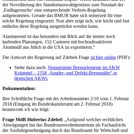
umgangen
der Novellierung des Standortauswahlgesetzes zum Neustart der
werden
‚Endlagersuche‘ eine entsprechende Verbots-Regelung
kann“,
aufgenommen. Gerade das BMUB hatte sich seinerzeit für eine
erklärt
solche Regelung eingesetzt. Nun aber zeigt sich, wie leicht und fast
der
mühelos diese Regelung ausgetrickst werden kann.
Bundestagsabgeordnete
Hubertus
Alarmierend ist das besonders mit Blick auf die immer noch
Zdebel,
laufenden Planungen, 152 Castoren mit hochradioaktivem
Sprecher
Atommüll aus Jülich in die USA zu exportieren.“
für
den
Die Antwort der Regierung auf Zdebels Frage
ist hier online
(PDF):
Atomausstieg
der
Siehe dazu auch:
Verunreinige Brennelemente im AKW
Fraktion
Krümmel – 1558 „Sonder- und Defekt-Brennstäbe“ in
DIE
deutschen AKWs
LINKE,
zur
Dokumentation:
Antwort
der
Ihre Schriftliche Frage mit der Arbeitsnummer 2/10 vom 1. Februar
Bundesregierung
2018 (Eingang im Bundeskanzleramt am 2. Februar 2018)
auf
beantworte ich wie folgt:
seine
Nachfrage.
Frage MdB Hubertus Zdebel:
„Aufgrund welcher rechtlichen
Zdebel
Abwägungen hat das Bundesumweltministerium als Fachaufsicht
hatte
der Ausfuhrgenehmigung durch das Bundesamt für Wirtschaft und