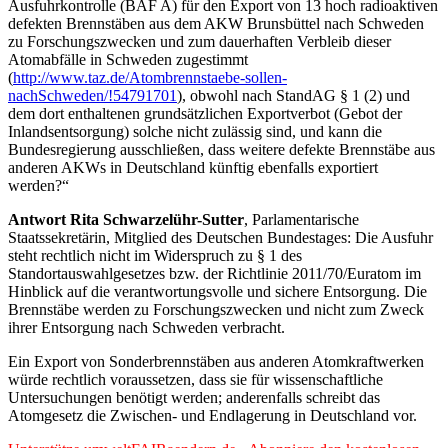
gefragt,
Ausfuhrkontrolle (BAF A) für den Export von 13 hoch radioaktiven
warum
defekten Brennstäben aus dem AKW Brunsbüttel nach Schweden
das
zu Forschungszwecken und zum dauerhaften Verbleib dieser
BMUB
Atomabfälle in Schweden zugestimmt
den
(
http://www.taz.de/Atombrennstaebe-sollen-
Atommüll-
nachSchweden/!54791701
), obwohl nach StandAG § 1 (2) und
Export
dem dort enthaltenen grundsätzlichen Exportverbot (Gebot der
von
Inlandsentsorgung) solche nicht zulässig sind, und kann die
Brennstäben
Bundesregierung ausschließen, dass weitere defekte Brennstäbe aus
aus
anderen AKWs in Deutschland künftig ebenfalls exportiert
dem
werden?“
Vattenfall-
AKW
Antwort Rita Schwarzelühr-Sutter
, Parlamentarische
Brunsbüttel
Staatssekretärin, Mitglied des Deutschen Bundestages: Die Ausfuhr
nach
steht rechtlich nicht im Widerspruch zu § 1 des
Schweden
Standortauswahlgesetzes bzw. der Richtlinie 2011/70/Euratom im
genehmigt
Hinblick auf die verantwortungsvolle und sichere Entsorgung. Die
hat,
Brennstäbe werden zu Forschungszwecken und nicht zum Zweck
die
ihrer Entsorgung nach Schweden verbracht.
dort
Ein Export von Sonderbrennstäben aus anderen Atomkraftwerken
nach
würde rechtlich voraussetzen, dass sie für wissenschaftliche
vermeintlichen
Untersuchungen benötigt werden; anderenfalls schreibt das
Forschungen
Atomgesetz die Zwischen- und Endlagerung in Deutschland vor.
auch
zur