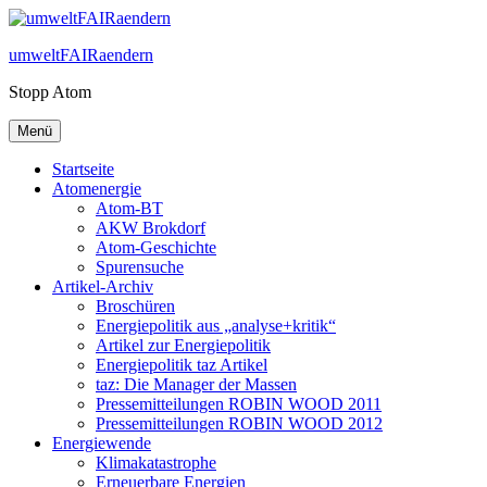
Zum
Inhalt
umweltFAIRaendern
springen
Stopp Atom
Menü
Startseite
Atomenergie
Atom-BT
AKW Brokdorf
Atom-Geschichte
Spurensuche
Artikel-Archiv
Broschüren
Energiepolitik aus „analyse+kritik“
Artikel zur Energiepolitik
Energiepolitik taz Artikel
taz: Die Manager der Massen
Pressemitteilungen ROBIN WOOD 2011
Pressemitteilungen ROBIN WOOD 2012
Energiewende
Klimakatastrophe
Erneuerbare Energien