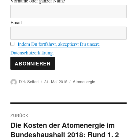
Vorname oder ganzer Name
Email
Indem Du fortfährst, akzeptierst Du unsere
Datenschutzerklärung.
Autor
Veröffentlicht
Kategorien
Dirk Seifert
31. Mai 2018
Atomenergie
am
Beitragsnavigation
ZURÜCK
Die Kosten der Atomenergie im
Vorheriger
Bundeshaushalt 2018: Rund 1, 2
Beitrag: