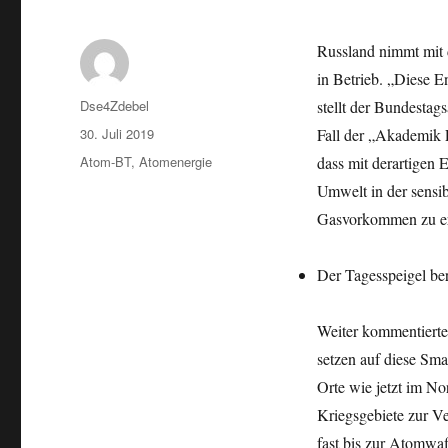
Russland nimmt mit
in Betrieb. „Diese 
Autor
Dse4Zdebel
stellt der Bundesta
Veröffentlicht
30. Juli 2019
Fall der „Akademik 
am
Kategorien
Atom-BT
,
Atomenergie
dass mit derartigen
Umwelt in der sensi
Gasvorkommen zu er
Der Tagesspeigel ber
Weiter kommentierte
setzen auf diese Sma
Orte wie jetzt im N
Kriegsgebiete zur Ve
fast bis zur Atomwa