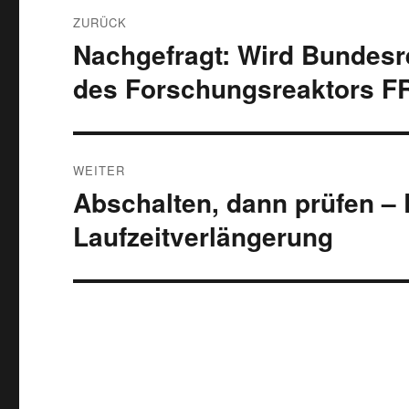
Beitragsnavigation
ZURÜCK
Nachgefragt: Wird Bundesr
Vorheriger
Beitrag:
des Forschungsreaktors FR
WEITER
Abschalten, dann prüfen –
Nächster
Beitrag:
Laufzeitverlängerung