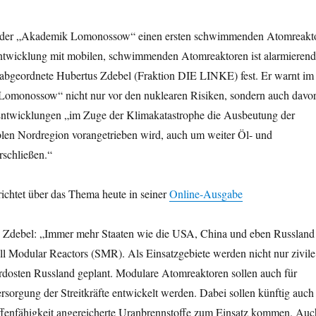
 der „Akademik Lomonossow“ einen ersten schwimmenden Atomreakt
Entwicklung mit mobilen, schwimmenden Atomreaktoren ist alarmierend
gsabgeordnete Hubertus Zdebel (Fraktion DIE LINKE) fest. Er warnt im
Lomonossow“ nicht nur vor den nuklearen Risiken, sondern auch davor
 Entwicklungen „im Zuge der Klimakatastrophe die Ausbeutung der
blen Nordregion vorangetrieben wird, auch um weiter Öl- und
schließen.“
ichtet über das Thema heute in seiner
Online-Ausgabe
 Zdebel: „Immer mehr Staaten wie die USA, China und eben Russland
ll Modular Reactors (SMR). Als Einsatzgebiete werden nicht nur zivile
ordosten Russland geplant. Modulare Atomreaktoren sollen auch für
rsorgung der Streitkräfte entwickelt werden. Dabei sollen künftig auch
ffenfähigkeit angereicherte Uranbrennstoffe zum Einsatz kommen. Auc