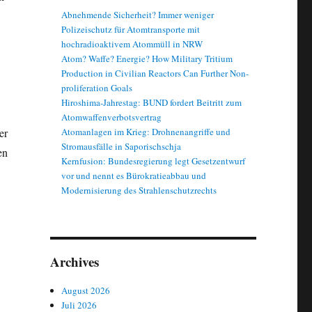
Abnehmende Sicherheit? Immer weniger
Polizeischutz für Atomtransporte mit
hochradioaktivem Atommüll in NRW
Atom? Waffe? Energie? How Military Tritium
Production in Civilian Reactors Can Further Non-
proliferation Goals
Hiroshima-Jahrestag: BUND fordert Beitritt zum
Atomwaffenverbotsvertrag
Atomanlagen im Krieg: Drohnenangriffe und
er
Stromausfälle in Saporischschja
en
Kernfusion: Bundesregierung legt Gesetzentwurf
vor und nennt es Bürokratieabbau und
Modernisierung des Strahlenschutzrechts
Archives
August 2026
Juli 2026