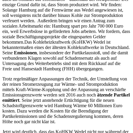
einzige Grund dafür ist, dass Strom produziert wird. Wir finden:
Solange Hamburg auf die Fernwärme aus Wedel angewiesen ist,
soll wenigstens nicht darüber hinaus Kohle zur Stromproduktion
verfeuert werden. Außerdem bringen wir einen Antrag zum
sozialen Arbeitsmarkt ein: Hamburg spart pro Jahr 700 000 Euro
ein, weil Erwerbslose in geförderten Jobs arbeiten. Wir fordern, dass
soziale Beschäftigungsprojekte die eingesparten Gelder
bekommen.Das Kohleheizkraftwerk (KoHKW) Wedel ist
bekanntermaßen eines der ältesten Kohlekraftwerke in Deutschland.
Seine
Emissionen
, insbesondere der Partikelausstoß, und die damit
verbundenen Klagen sowohl auf Schadensersatz als auch auf
Untersagung des Weiterbetriebs sind mit dem Rückkauf auf die
Freie und Hansestadt Hamburg (FHH) übergegangen.
Trotz regelmäßiger Anpassungen der Technik, der Umstellung von
der reinen Stromerzeugung zur Wärme- und Stromproduktion
mittels Kraft-Wärme-Kopplung und der Anpassung an verschärfte
Emissionsgrenzwerte werden seit 2016 auch noch
ätzende Partikel
emittiert
. Seine jetzt anstehende Ertüchtigung für die neuen
Schadstoffgrenzwerte wird Hamburg Wärme 60 Millionen Euro
kosten. Dazu werden die Kosten für die Beendigung der
Partikelemissionen und die Schadensregulierung kommen, deren
Höhe noch gar nicht klar ist.
Jetzt wird deutlich, dass das KoHKW Wedel nicht nur während der