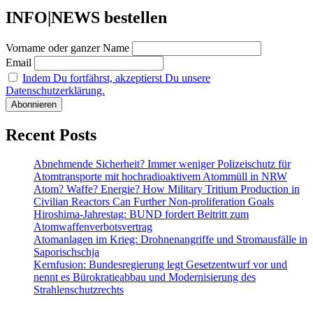
INFO|NEWS bestellen
Vorname oder ganzer Name
Email
Indem Du fortfährst, akzeptierst Du unsere
Datenschutzerklärung.
Recent Posts
Abnehmende Sicherheit? Immer weniger Polizeischutz für
Atomtransporte mit hochradioaktivem Atommüll in NRW
Atom? Waffe? Energie? How Military Tritium Production in
Civilian Reactors Can Further Non-proliferation Goals
Hiroshima-Jahrestag: BUND fordert Beitritt zum
Atomwaffenverbotsvertrag
Atomanlagen im Krieg: Drohnenangriffe und Stromausfälle in
Saporischschja
Kernfusion: Bundesregierung legt Gesetzentwurf vor und
nennt es Bürokratieabbau und Modernisierung des
Strahlenschutzrechts