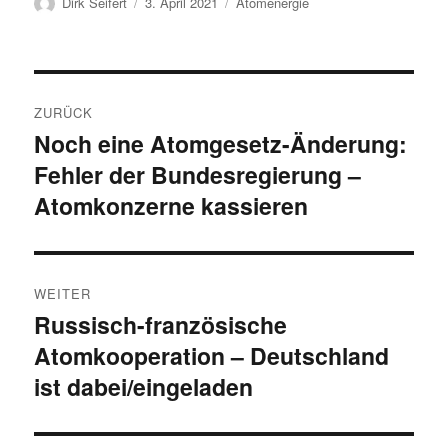
Autor
Veröffentlicht
Kategorien
Dirk Seifert
3. April 2021
Atomenergie
am
Beitragsnavigation
ZURÜCK
Noch eine Atomgesetz-Änderung:
Vorheriger
Fehler der Bundesregierung –
Beitrag:
Atomkonzerne kassieren
WEITER
Russisch-französische
Nächster
Atomkooperation – Deutschland
Beitrag:
ist dabei/eingeladen