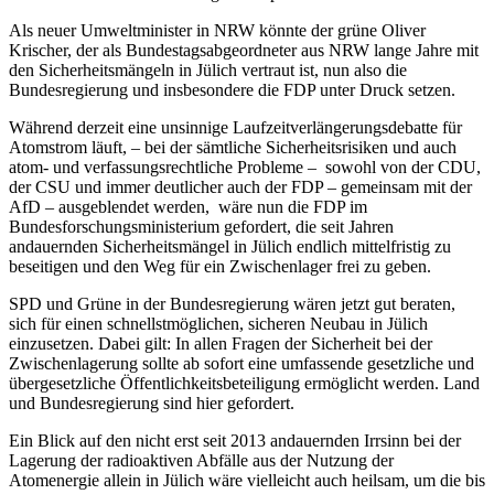
Als neuer Umweltminister in NRW könnte der grüne Oliver
Krischer, der als Bundestagsabgeordneter aus NRW lange Jahre mit
den Sicherheitsmängeln in Jülich vertraut ist, nun also die
Bundesregierung und insbesondere die FDP unter Druck setzen.
Während derzeit eine unsinnige Laufzeitverlängerungsdebatte für
Atomstrom läuft, – bei der sämtliche Sicherheitsrisiken und auch
atom- und verfassungsrechtliche Probleme – sowohl von der CDU,
der CSU und immer deutlicher auch der FDP – gemeinsam mit der
AfD – ausgeblendet werden, wäre nun die FDP im
Bundesforschungsministerium gefordert, die seit Jahren
andauernden Sicherheitsmängel in Jülich endlich mittelfristig zu
beseitigen und den Weg für ein Zwischenlager frei zu geben.
SPD und Grüne in der Bundesregierung wären jetzt gut beraten,
sich für einen schnellstmöglichen, sicheren Neubau in Jülich
einzusetzen. Dabei gilt: In allen Fragen der Sicherheit bei der
Zwischenlagerung sollte ab sofort eine umfassende gesetzliche und
übergesetzliche Öffentlichkeitsbeteiligung ermöglicht werden. Land
und Bundesregierung sind hier gefordert.
Ein Blick auf den nicht erst seit 2013 andauernden Irrsinn bei der
Lagerung der radioaktiven Abfälle aus der Nutzung der
Atomenergie allein in Jülich wäre vielleicht auch heilsam, um die bis