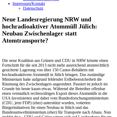
Impressum/Kontakt
Datenschutz
Neue Landesregierung NRW und
hochradioaktiver Atommüll Jülich:
Neubau Zwischenlager statt
Atomtransporte?
Die neue Koalition aus Grünen und CDU in NRW könnte einen
Fortschritt für die seit 2013 nicht mehr ausreichend atomrechtlich
gesicherte Lagerung von über 150 Castor-Behältern mit
hochradioaktivem Atommüll in Jülich bringen. Das zuständige
Ministerium hatte aufgrund fehlender Erdbebensicherheit die
Räumung des Zwischenlagers angeordnet. Passiert ist jedoch im
Grunde bis heute kaum etwas. Während die Betreiber offenbar
einen vermutlich rechtswidrigen Export dieses Atommülls in die
USA favorisierten und dabei vom Bundesforschungsministerium
(CDU, jetzt FDP) (eher) unterstützt wurden, votierten
Bürgerinitiativen für einen Neubau in Jülich und das
Bundesumweltministerium (eher) für Transporte nach Ahaus. Nun
meldet dpa: „CDU und Grüne setzen sich auf Landesebene für ein