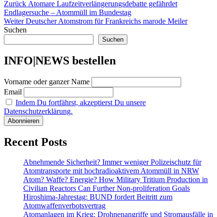
Beitragsnavigation
Vorheriger
Zurück
Atomare Laufzeitverlängerungsdebatte gefährdet
Beitrag:
Endlagersuche – Atommüll im Bundestag
Nächster
Weiter
Deutscher Atomstrom für Frankreichs marode Meiler
Beitrag:
Suchen
Suchen
INFO|NEWS bestellen
Vorname oder ganzer Name
Email
Indem Du fortfährst, akzeptierst Du unsere
Datenschutzerklärung.
Recent Posts
Abnehmende Sicherheit? Immer weniger Polizeischutz für
Atomtransporte mit hochradioaktivem Atommüll in NRW
Atom? Waffe? Energie? How Military Tritium Production in
Civilian Reactors Can Further Non-proliferation Goals
Hiroshima-Jahrestag: BUND fordert Beitritt zum
Atomwaffenverbotsvertrag
Atomanlagen im Krieg: Drohnenangriffe und Stromausfälle in