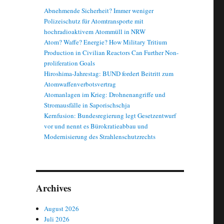
Abnehmende Sicherheit? Immer weniger
Polizeischutz für Atomtransporte mit
hochradioaktivem Atommüll in NRW
Atom? Waffe? Energie? How Military Tritium
Production in Civilian Reactors Can Further Non-
proliferation Goals
Hiroshima-Jahrestag: BUND fordert Beitritt zum
Atomwaffenverbotsvertrag
Atomanlagen im Krieg: Drohnenangriffe und
Stromausfälle in Saporischschja
Kernfusion: Bundesregierung legt Gesetzentwurf
vor und nennt es Bürokratieabbau und
Modernisierung des Strahlenschutzrechts
Archives
August 2026
Juli 2026