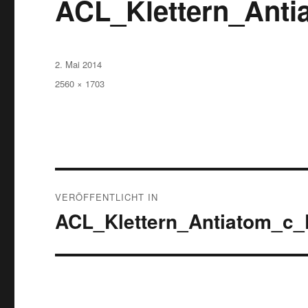
ACL_Klettern_Anti
Veröffentlicht
2. Mai 2014
am
Originalgröße
2560 × 1703
Beitragsnavigation
VERÖFFENTLICHT IN
ACL_Klettern_Antiatom_c_