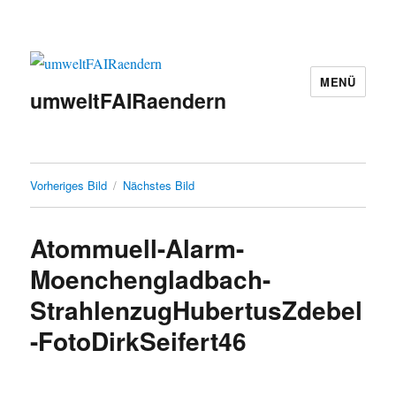
MENÜ
umweltFAIRaendern
Vorheriges Bild
Nächstes Bild
Atommuell-Alarm-
Moenchengladbach-
StrahlenzugHubertusZdebel
-FotoDirkSeifert46