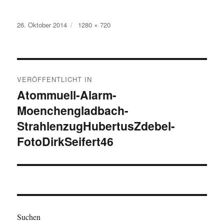
Veröffentlicht
Originalgröße
26. Oktober 2014
1280 × 720
am
Beitragsnavigation
VERÖFFENTLICHT IN
Atommuell-Alarm-
Moenchengladbach-
StrahlenzugHubertusZdebel-
FotoDirkSeifert46
Suchen