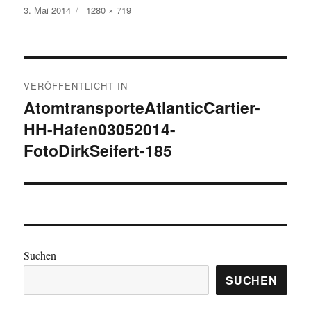
Veröffentlicht
Originalgröße
3. Mai 2014
1280 × 719
am
Beitragsnavigation
VERÖFFENTLICHT IN
AtomtransporteAtlanticCartier-
HH-Hafen03052014-
FotoDirkSeifert-185
Suchen
SUCHEN