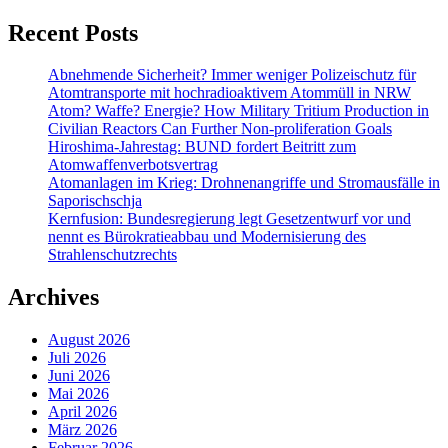
Recent Posts
Abnehmende Sicherheit? Immer weniger Polizeischutz für
Atomtransporte mit hochradioaktivem Atommüll in NRW
Atom? Waffe? Energie? How Military Tritium Production in
Civilian Reactors Can Further Non-proliferation Goals
Hiroshima-Jahrestag: BUND fordert Beitritt zum
Atomwaffenverbotsvertrag
Atomanlagen im Krieg: Drohnenangriffe und Stromausfälle in
Saporischschja
Kernfusion: Bundesregierung legt Gesetzentwurf vor und
nennt es Bürokratieabbau und Modernisierung des
Strahlenschutzrechts
Archives
August 2026
Juli 2026
Juni 2026
Mai 2026
April 2026
März 2026
Februar 2026