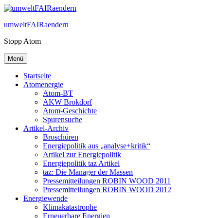
Zum
Inhalt
umweltFAIRaendern
springen
Stopp Atom
Menü
Startseite
Atomenergie
Atom-BT
AKW Brokdorf
Atom-Geschichte
Spurensuche
Artikel-Archiv
Broschüren
Energiepolitik aus „analyse+kritik“
Artikel zur Energiepolitik
Energiepolitik taz Artikel
taz: Die Manager der Massen
Pressemitteilungen ROBIN WOOD 2011
Pressemitteilungen ROBIN WOOD 2012
Energiewende
Klimakatastrophe
Erneuerbare Energien