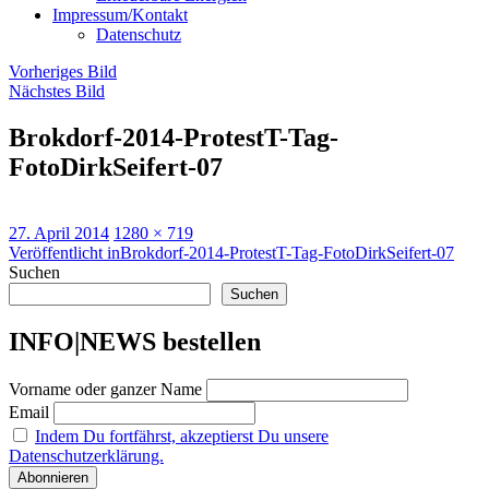
Impressum/Kontakt
Datenschutz
Vorheriges Bild
Nächstes Bild
Brokdorf-2014-ProtestT-Tag-
FotoDirkSeifert-07
Veröffentlicht
Originalgröße
27. April 2014
1280 × 719
am
Beitragsnavigation
Veröffentlicht in
Brokdorf-2014-ProtestT-Tag-FotoDirkSeifert-07
Suchen
Suchen
INFO|NEWS bestellen
Vorname oder ganzer Name
Email
Indem Du fortfährst, akzeptierst Du unsere
Datenschutzerklärung.