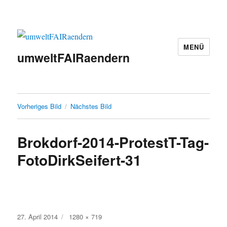
MENÜ
umweltFAIRaendern
Vorheriges Bild
Nächstes Bild
Brokdorf-2014-ProtestT-Tag-
FotoDirkSeifert-31
Veröffentlicht
Originalgröße
27. April 2014
1280 × 719
am