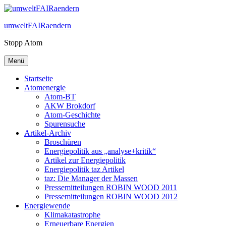
Zum
Inhalt
umweltFAIRaendern
springen
Stopp Atom
Menü
Startseite
Atomenergie
Atom-BT
AKW Brokdorf
Atom-Geschichte
Spurensuche
Artikel-Archiv
Broschüren
Energiepolitik aus „analyse+kritik“
Artikel zur Energiepolitik
Energiepolitik taz Artikel
taz: Die Manager der Massen
Pressemitteilungen ROBIN WOOD 2011
Pressemitteilungen ROBIN WOOD 2012
Energiewende
Klimakatastrophe
Erneuerbare Energien