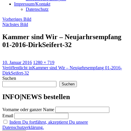
Impressum/Kontakt
Datenschutz
Vorheriges Bild
Nächstes Bild
Kammer sind Wir – Neujarhrsempfang
01-2016-DirkSeifert-32
Veröffentlicht
Originalgröße
10. Januar 2016
1280 × 719
am
Beitragsnavigation
Veröffentlicht in
Kammer sind Wir – Neujarhrsempfang 01-2016-
DirkSeifert-32
Suchen
Suchen
INFO|NEWS bestellen
Vorname oder ganzer Name
Email
Indem Du fortfährst, akzeptierst Du unsere
Datenschutzerklärung.