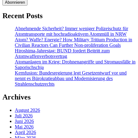
Recent Posts
Abnehmende Sicherheit? Immer weniger Polizeischutz für
Atomtransporte mit hochradioaktivem Atommüll in NRW
Atom? Waffe? Energie? How Military Tritium Production in
Civilian Reactors Can Further Non-proliferation Goals
Hiroshima-Jahrestag: BUND fordert Beitritt zum
Atomwaffenverbotsvertrag
Atomanlagen im Krieg: Drohnenangriffe und Stromausfälle in
Saporischschja
Kernfusion: Bundesregierung legt Gesetzentwurf vor und
nennt es Bürokratieabbau und Modernisierung des
Strahlenschutzrechts
Archives
August 2026
Juli 2026
Juni 2026
Mai 2026
April 2026
März 2026