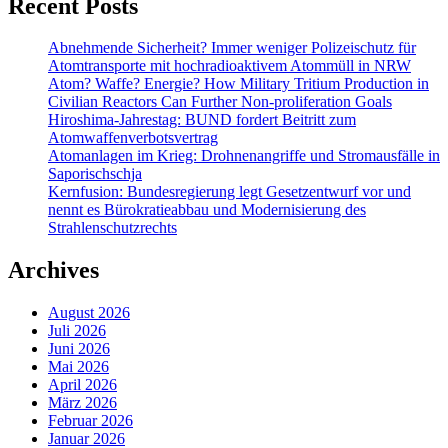
Recent Posts
Abnehmende Sicherheit? Immer weniger Polizeischutz für
Atomtransporte mit hochradioaktivem Atommüll in NRW
Atom? Waffe? Energie? How Military Tritium Production in
Civilian Reactors Can Further Non-proliferation Goals
Hiroshima-Jahrestag: BUND fordert Beitritt zum
Atomwaffenverbotsvertrag
Atomanlagen im Krieg: Drohnenangriffe und Stromausfälle in
Saporischschja
Kernfusion: Bundesregierung legt Gesetzentwurf vor und
nennt es Bürokratieabbau und Modernisierung des
Strahlenschutzrechts
Archives
August 2026
Juli 2026
Juni 2026
Mai 2026
April 2026
März 2026
Februar 2026
Januar 2026