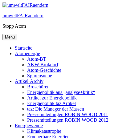
Zum
Inhalt
umweltFAIRaendern
springen
Stopp Atom
Menü
Startseite
Atomenergie
Atom-BT
AKW Brokdorf
Atom-Geschichte
Spurensuche
Artikel-Archiv
Broschüren
Energiepolitik aus „analyse+kritik“
Artikel zur Energiepolitik
Energiepolitik taz Artikel
taz: Die Manager der Massen
Pressemitteilungen ROBIN WOOD 2011
Pressemitteilungen ROBIN WOOD 2012
Energiewende
Klimakatastrophe
Erneuerbare Energien