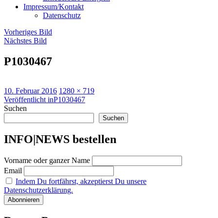
Impressum/Kontakt
Datenschutz
Vorheriges Bild
Nächstes Bild
P1030467
Veröffentlicht
Originalgröße
10. Februar 2016
1280 × 719
am
Beitragsnavigation
Veröffentlicht in
P1030467
Suchen
Suchen
INFO|NEWS bestellen
Vorname oder ganzer Name
Email
Indem Du fortfährst, akzeptierst Du unsere
Datenschutzerklärung.