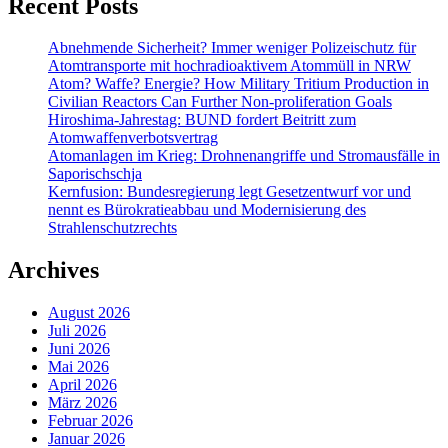
Recent Posts
Abnehmende Sicherheit? Immer weniger Polizeischutz für
Atomtransporte mit hochradioaktivem Atommüll in NRW
Atom? Waffe? Energie? How Military Tritium Production in
Civilian Reactors Can Further Non-proliferation Goals
Hiroshima-Jahrestag: BUND fordert Beitritt zum
Atomwaffenverbotsvertrag
Atomanlagen im Krieg: Drohnenangriffe und Stromausfälle in
Saporischschja
Kernfusion: Bundesregierung legt Gesetzentwurf vor und
nennt es Bürokratieabbau und Modernisierung des
Strahlenschutzrechts
Archives
August 2026
Juli 2026
Juni 2026
Mai 2026
April 2026
März 2026
Februar 2026
Januar 2026