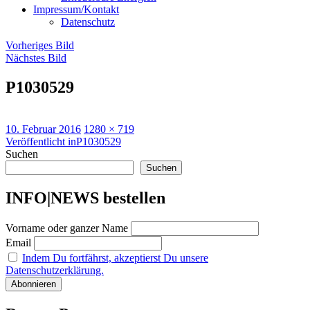
Impressum/Kontakt
Datenschutz
Vorheriges Bild
Nächstes Bild
P1030529
Veröffentlicht
Originalgröße
10. Februar 2016
1280 × 719
am
Beitragsnavigation
Veröffentlicht in
P1030529
Suchen
Suchen
INFO|NEWS bestellen
Vorname oder ganzer Name
Email
Indem Du fortfährst, akzeptierst Du unsere
Datenschutzerklärung.