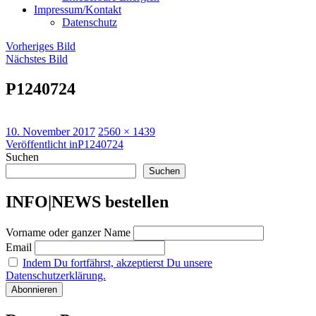
Impressum/Kontakt
Datenschutz
Vorheriges Bild
Nächstes Bild
P1240724
Veröffentlicht
Originalgröße
10. November 2017
2560 × 1439
am
Beitragsnavigation
Veröffentlicht in
P1240724
Suchen
Suchen
INFO|NEWS bestellen
Vorname oder ganzer Name
Email
Indem Du fortfährst, akzeptierst Du unsere
Datenschutzerklärung.