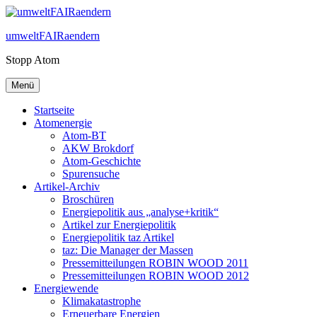
Zum
Inhalt
umweltFAIRaendern
springen
Stopp Atom
Menü
Startseite
Atomenergie
Atom-BT
AKW Brokdorf
Atom-Geschichte
Spurensuche
Artikel-Archiv
Broschüren
Energiepolitik aus „analyse+kritik“
Artikel zur Energiepolitik
Energiepolitik taz Artikel
taz: Die Manager der Massen
Pressemitteilungen ROBIN WOOD 2011
Pressemitteilungen ROBIN WOOD 2012
Energiewende
Klimakatastrophe
Erneuerbare Energien