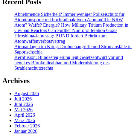
Recent Posts
Abnehmende Sicherheit? Immer weniger Polizeischutz für
Atomtransporte mit hochradioaktivem Atommüll in NRW
Atom? Waffe? Energie? How Military Tritium Production in
Civilian Reactors Can Further Non-proliferation Goals
Hiroshima-Jahrestag: BUND fordert Beitritt zum
Atomwaffenverbotsvertrag
Atomanlagen im Krieg: Drohnenangriffe und Stromausfälle in
Saporischschja
Kernfusion: Bundesregierung legt Gesetzentwurf vor und
nennt es Bürokratieabbau und Modernisierung des
Strahlenschutzrechts
Archives
August 2026
Juli 2026
Juni 2026
Mai 2026
April 2026
März 2026
Februar 2026
Januar 2026