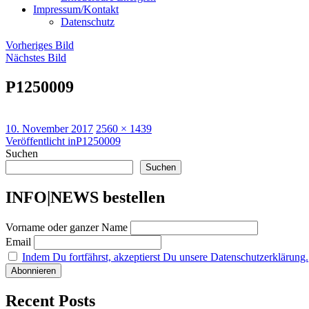
Impressum/Kontakt
Datenschutz
Vorheriges Bild
Nächstes Bild
P1250009
Veröffentlicht
Originalgröße
10. November 2017
2560 × 1439
am
Beitragsnavigation
Veröffentlicht in
P1250009
Suchen
Suchen
INFO|NEWS bestellen
Vorname oder ganzer Name
Email
Indem Du fortfährst, akzeptierst Du unsere Datenschutzerklärung.
Recent Posts