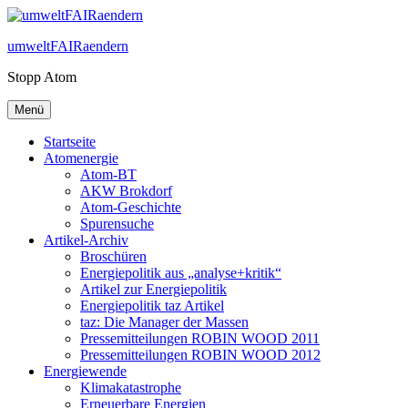
Zum
Inhalt
umweltFAIRaendern
springen
Stopp Atom
Menü
Startseite
Atomenergie
Atom-BT
AKW Brokdorf
Atom-Geschichte
Spurensuche
Artikel-Archiv
Broschüren
Energiepolitik aus „analyse+kritik“
Artikel zur Energiepolitik
Energiepolitik taz Artikel
taz: Die Manager der Massen
Pressemitteilungen ROBIN WOOD 2011
Pressemitteilungen ROBIN WOOD 2012
Energiewende
Klimakatastrophe
Erneuerbare Energien