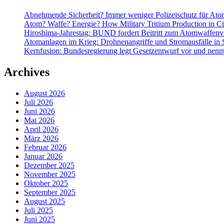
Abnehmende Sicherheit? Immer weniger Polizeischutz für At
Atom? Waffe? Energie? How Military Tritium Production in Civ
Hiroshima-Jahrestag: BUND fordert Beitritt zum Atomwaffenve
Atomanlagen im Krieg: Drohnenangriffe und Stromausfälle in 
Kernfusion: Bundesregierung legt Gesetzentwurf vor und nennt
Archives
August 2026
Juli 2026
Juni 2026
Mai 2026
April 2026
März 2026
Februar 2026
Januar 2026
Dezember 2025
November 2025
Oktober 2025
September 2025
August 2025
Juli 2025
Juni 2025