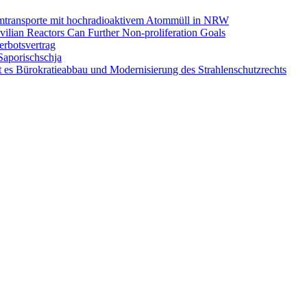
omtransporte mit hochradioaktivem Atommüll in NRW
ilian Reactors Can Further Non-proliferation Goals
rbotsvertrag
Saporischschja
 es Bürokratieabbau und Modernisierung des Strahlenschutzrechts