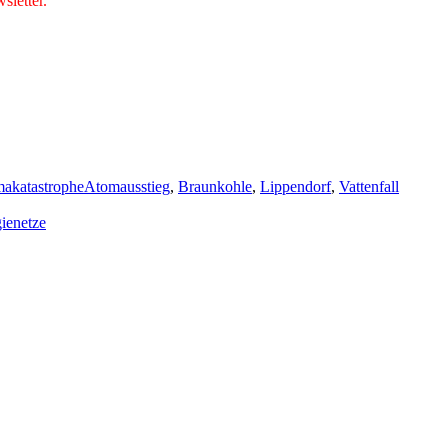
letter.
Schlagwörter
makatastrophe
Atomausstieg
,
Braunkohle
,
Lippendorf
,
Vattenfall
ienetze