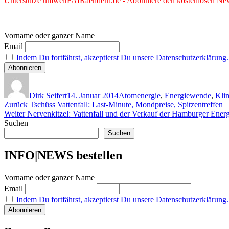
Unterstütze umweltFAIRaendern.de - Abonniere den kostenlosen News
Vorname oder ganzer Name
Email
Indem Du fortfährst, akzeptierst Du unsere Datenschutzerklärung.
Autor
Veröffentlicht
Kategorien
am
Dirk Seifert
14. Januar 2014
Atomenergie
,
Energiewende
,
Kli
Beitragsnavigation
Vorheriger
Zurück
Tschüss Vattenfall: Last-Minute, Mondpreise, Spitzentreffen
Nächster
Beitrag:
Weiter
Nervenkitzel: Vattenfall und der Verkauf der Hamburger Energ
Beitrag:
Suchen
Suchen
INFO|NEWS bestellen
Vorname oder ganzer Name
Email
Indem Du fortfährst, akzeptierst Du unsere Datenschutzerklärung.