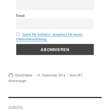
Email
Indem Du fortfährst, akzeptierst Du unsere
Datenschutzerklärung.
Autor
Veröffentlicht
Kategorien
Dse4Zdebel
13. September 2014
Atom-BT
,
am
Atomenergie
Beitragsnavigation
ZURÜCK