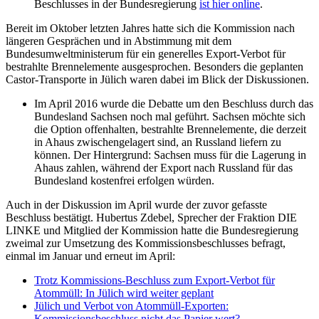
Beschlusses in der Bundesregierung
ist hier online
.
Bereit im Oktober letzten Jahres hatte sich die Kommission nach
längeren Gesprächen und in Abstimmung mit dem
Bundesumweltministerum für ein generelles Export-Verbot für
bestrahlte Brennelemente ausgesprochen. Besonders die geplanten
Castor-Transporte in Jülich waren dabei im Blick der Diskussionen.
Im April 2016 wurde die Debatte um den Beschluss durch das
Bundesland Sachsen noch mal geführt. Sachsen möchte sich
die Option offenhalten, bestrahlte Brennelemente, die derzeit
in Ahaus zwischengelagert sind, an Russland liefern zu
können. Der Hintergrund: Sachsen muss für die Lagerung in
Ahaus zahlen, während der Export nach Russland für das
Bundesland kostenfrei erfolgen würden.
Auch in der Diskussion im April wurde der zuvor gefasste
Beschluss bestätigt. Hubertus Zdebel, Sprecher der Fraktion DIE
LINKE und Mitglied der Kommission hatte die Bundesregierung
zweimal zur Umsetzung des Kommissionsbeschlusses befragt,
einmal im Januar und erneut im April:
Trotz Kommissions-Beschluss zum Export-Verbot für
Atommüll: In Jülich wird weiter geplant
Jülich und Verbot von Atommüll-Exporten:
Kommissionsbeschluss nicht das Papier wert?