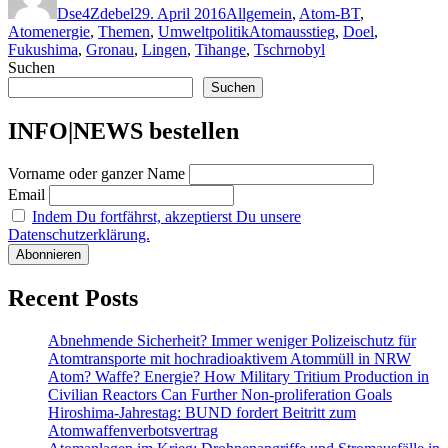
Dse4Zdebel
29. April 2016
Allgemein
,
Atom-BT
,
Schlagwörter
Atomenergie
,
Themen
,
Umweltpolitik
Atomausstieg
,
Doel
,
Fukushima
,
Gronau
,
Lingen
,
Tihange
,
Tschrnobyl
Suchen
Suchen
INFO|NEWS bestellen
Vorname oder ganzer Name
Email
Indem Du fortfährst, akzeptierst Du unsere
Datenschutzerklärung.
Recent Posts
Abnehmende Sicherheit? Immer weniger Polizeischutz für
Atomtransporte mit hochradioaktivem Atommüll in NRW
Atom? Waffe? Energie? How Military Tritium Production in
Civilian Reactors Can Further Non-proliferation Goals
Hiroshima-Jahrestag: BUND fordert Beitritt zum
Atomwaffenverbotsvertrag