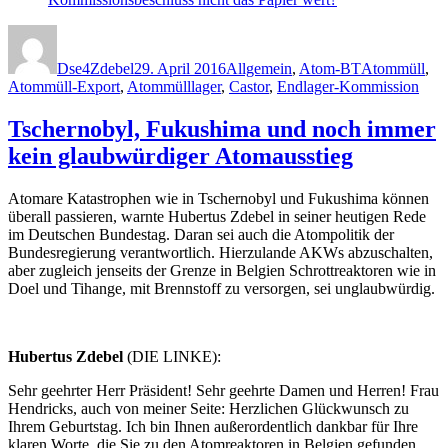
Autor
Veröffentlicht
Kategorien
Schlagwörter
am
Dse4Zdebel
29. April 2016
Allgemein
,
Atom-BT
Atommüll
,
Atommüll-Export
,
Atommülllager
,
Castor
,
Endlager-Kommission
Tschernobyl, Fukushima und noch immer
kein glaubwürdiger Atomausstieg
Atomare Katastrophen wie in Tschernobyl und Fukushima können
überall passieren, warnte Hubertus Zdebel in seiner heutigen Rede
im Deutschen Bundestag. Daran sei auch die Atompolitik der
Bundesregierung verantwortlich. Hierzulande AKWs abzuschalten,
aber zugleich jenseits der Grenze in Belgien Schrottreaktoren wie in
Doel und Tihange, mit Brennstoff zu versorgen, sei unglaubwürdig.
Hubertus Zdebel
(DIE LINKE):
Sehr geehrter Herr Präsident! Sehr geehrte Damen und Herren! Frau
Hendricks, auch von meiner Seite: Herzlichen Glückwunsch zu
Ihrem Geburtstag. Ich bin Ihnen außerordentlich dankbar für Ihre
klaren Worte, die Sie zu den Atomreaktoren in Belgien gefunden