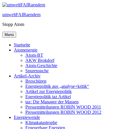
Zum
Inhalt
umweltFAIRaendern
springen
Stopp Atom
Menü
Startseite
Atomenergie
Atom-BT
AKW Brokdorf
Atom-Geschichte
Spurensuche
Artikel-Archiv
Broschüren
Energiepolitik aus „analyse+kritik“
Artikel zur Energiepolitik
Energiepolitik taz Artikel
taz: Die Manager der Massen
Pressemitteilungen ROBIN WOOD 2011
Pressemitteilungen ROBIN WOOD 2012
Energiewende
Klimakatastrophe
Erneuerbare Energien