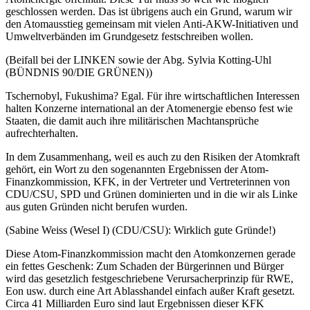
geschlossen werden. Das ist übrigens auch ein Grund, warum wir
den Atomausstieg gemeinsam mit vielen Anti-AKW-Initiativen und
Umweltverbänden im Grundgesetz festschreiben wollen.
(Beifall bei der LINKEN sowie der Abg. Sylvia Kotting-Uhl
(BÜNDNIS 90/DIE GRÜNEN))
Tschernobyl, Fukushima? Egal. Für ihre wirtschaftlichen Interessen
halten Konzerne international an der Atomenergie ebenso fest wie
Staaten, die damit auch ihre militärischen Machtansprüche
aufrechterhalten.
In dem Zusammenhang, weil es auch zu den Risiken der Atomkraft
gehört, ein Wort zu den sogenannten Ergebnissen der Atom-
Finanzkommission, KFK, in der Vertreter und Vertreterinnen von
CDU/CSU, SPD und Grünen dominierten und in die wir als Linke
aus guten Gründen nicht berufen wurden.
(Sabine Weiss (Wesel I) (CDU/CSU): Wirklich gute Gründe!)
Diese Atom-Finanzkommission macht den Atomkonzernen gerade
ein fettes Geschenk: Zum Schaden der Bürgerinnen und Bürger
wird das gesetzlich festgeschriebene Verursacherprinzip für RWE,
Eon usw. durch eine Art Ablasshandel einfach außer Kraft gesetzt.
Circa 41 Milliarden Euro sind laut Ergebnissen dieser KFK