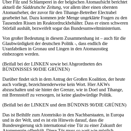
Über Filz und Schlamperei in der belgischen Atomaufsicht berichtet
aktuell die
Süddeutsche Zeitung
, vor allem über einen obersten
Atomaufseher, der zuvor für den Tihange-Betreiber Electrabel
gearbeitet hat. Dazu kommen jede Menge ungeklärte Fragen zu den
Tausenden Rissen im Reaktordruckbehälter. Dass er einen schweren
Störfall aushält, bezweifelt sogar das Bundesumweltministerium.
Von großer Bedeutung in diesem Zusammenhang ist – auch für die
Glaubwürdigkeit der deutschen Politik -, dass endlich die
Uranfabriken in Gronau und Lingen in den Atomausstieg
einbezogen werden.
(Beifall bei der LINKEN sowie bei Abgeordneten des
BÜNDNISSES 90/DIE GRÜNEN)
Darüber findet sich in dem Antrag der Großen Koalition, der heute
auch vorliegt, bezeichnenderweise kein Wort. Hier AKWs
abzuschalten und sie hinter der Grenze, wie in Doel und Tihange,
mit Brennstoff zu versorgen, ist keine glaubwürdige Politik.
(Beifall bei der LINKEN und dem BÜNDNIS 90/DIE GRÜNEN)
Das ist Beihilfe zum Atomrisiko in den Nachbarstaaten, in Europa
und in der Welt, und es ist ein Hinweis darauf, dass die
Bundesregierung sich international eine Tür zu einer Zukunft der
Atomenergie offenhält. Diese Tür muss so weit wie möglich