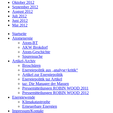
Oktober 2012
September 2012
August 2012
Juli 2012
Juni 2012
Mai 2012
Startseite
Atomenergie
Atom-BT
AKW Brokdorf
Atom-Geschichte
Spurensuche
Artikel-Archiv
Broschüren
Energiepolitik aus „analyse+kritik“
Artikel zur Energiepolitik
Energiepolitik taz Artikel
taz: Die Manager der Massen
Pressemitteilungen ROBIN WOOD 2011
Pressemitteilungen ROBIN WOOD 2012
Energiewende
Klimakatastrophe
Erneuerbare Energien
Impressum/Kontakt