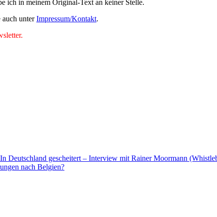
e ich in meinem Original-Text an keiner Stelle.
e auch unter
Impressum/Kontakt
.
letter.
In Deutschland gescheitert – Interview mit Rainer Moormann (Whistle
rungen nach Belgien?