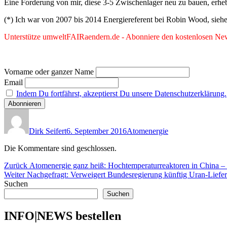
Eine Forderung von mir, diese 3-5 Zwischenlager neu zu bauen, erheb
(*) Ich war von 2007 bis 2014 Energiereferent bei Robin Wood, sieh
Unterstütze umweltFAIRaendern.de - Abonniere den kostenlosen News
Vorname oder ganzer Name
Email
Indem Du fortfährst, akzeptierst Du unsere Datenschutzerklärung.
Autor
Veröffentlicht
Kategorien
am
Dirk Seifert
6. September 2016
Atomenergie
Die Kommentare sind geschlossen.
Beitragsnavigation
Vorheriger
Zurück
Atomenergie ganz heiß: Hochtemperaturreaktoren in China – 
Nächster
Beitrag:
Weiter
Nachgefragt: Verweigert Bundesregierung künftig Uran-Liefe
Beitrag:
Suchen
Suchen
INFO|NEWS bestellen