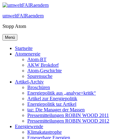
Zum
Inhalt
umweltFAIRaendern
springen
Stopp Atom
Menü
Startseite
Atomenergie
Atom-BT
AKW Brokdorf
Atom-Geschichte
Spurensuche
Artikel-Archiv
Broschüren
Energiepolitik aus „analyse+kritik“
Artikel zur Energiepolitik
Energiepolitik taz Artikel
taz: Die Manager der Massen
Pressemitteilungen ROBIN WOOD 2011
Pressemitteilungen ROBIN WOOD 2012
Energiewende
Klimakatastrophe
Erneuerbare Energien