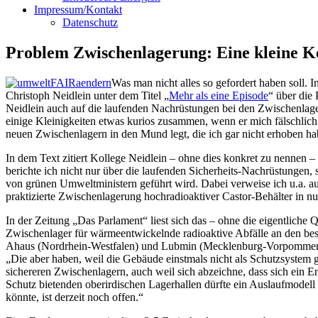
Impressum/Kontakt
Datenschutz
Problem Zwischenlagerung: Eine kleine K
Was man nicht alles so gefordert haben soll
Christoph Neidlein unter dem Titel „
Mehr als eine Episode
“ über die
Neidlein auch auf die laufenden Nachrüstungen bei den Zwischenlagern
einige Kleinigkeiten etwas kurios zusammen, wenn er mich fälschlic
neuen Zwischenlagern in den Mund legt, die ich gar nicht erhoben hab
In dem Text zitiert Kollege Neidlein – ohne dies konkret zu nennen – 
berichte ich nicht nur über die laufenden Sicherheits-Nachrüstung
von grünen Umweltministern geführt wird. Dabei verweise ich u.a. au
praktizierte Zwischenlagerung hochradioaktiver Castor-Behälter in nu
In der Zeitung „Das Parlament“ liest sich das – ohne die eigentliche
Zwischenlager für wärmeentwickelnde radioaktive Abfälle an den be
Ahaus (Nordrhein-Westfalen) und Lubmin (Mecklenburg-Vorpommern). 
„Die aber haben, weil die Gebäude einstmals nicht als Schutzsystem 
sichereren Zwischenlagern, auch weil sich abzeichne, dass sich ein E
Schutz bietenden oberirdischen Lagerhallen dürfte ein Auslaufmodell
könnte, ist derzeit noch offen.“