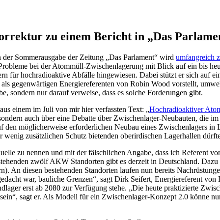
orrektur zu einem Bericht in „Das Parlame
. In der Sommerausgabe der Zeitung „Das Parlament“ wird
umfangreich 
 Probleme bei der Atommüll-Zwischenlagerung mit Blick auf ein bis h
 für hochradioaktive Abfälle hingewiesen. Dabei stützt er sich auf ein
h als gegenwärtigen Energiereferenten von Robin Wood vorstellt, umw
e, sondern nur darauf verweise, dass es solche Forderungen gibt.
aus einem im Juli von mir hier verfassten Text: „
Hochradioaktiver Atom
en, sondern auch über eine Debatte über Zwischenlager-Neubauten, di
f den möglicherweise erforderlichen Neubau eines Zwischenlagers in L
r wenig zusätzlichen Schutz bietenden oberirdischen Lagerhallen dürfte
 Quelle zu nennen und mit der fälschlichen Angabe, dass ich Referent v
stehenden zwölf AKW Standorten gibt es derzeit in Deutschland. Dazu
An diesen bestehenden Standorten laufen nun bereits Nachrüstungen,
gedacht war, bauliche Grenzen“, sagt Dirk Seifert, Energiereferent vo
ndlager erst ab 2080 zur Verfügung stehe. „Die heute praktizierte Zwis
 sein“, sagt er. Als Modell für ein Zwischenlager-Konzept 2.0 könne n