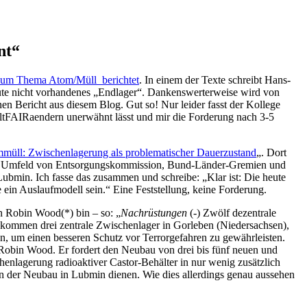
nt“
zum Thema Atom/Müll berichtet
. In einem der Texte schreibt
Hans-
eute nicht vorhandenes „Endlager“. Dankenswerterweise wird von
en Bericht aus diesem Blog. Gut so! Nur leider fasst der Kollege
eltFAIRaendern unerwähnt lässt und mir die Forderung nach 3-5
müll: Zwischenlagerung als problematischer Dauerzustand
„. Dort
e im Umfeld von Entsorgungskommission, Bund-Länder-Gremien und
ubmin. Ich fasse das zusammen und schreibe: „Klar ist: Die heute
 ein Auslaufmodell sein.“ Eine Feststellung, keine Forderung.
on Robin Wood(*) bin – so: „
Nachrüstungen
(-) Zwölf dezentrale
 kommen drei zentrale Zwischenlager in Gorleben (Niedersachsen),
 um einen besseren Schutz vor Terrorgefahren zu gewährleisten.
n Robin Wood. Er fordert den Neubau von drei bis fünf neuen und
chenlagerung radioaktiver Castor-Behälter in nur wenig zusätzlich
un der Neubau in Lubmin dienen. Wie dies allerdings genau aussehen