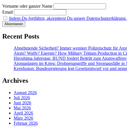
Vorname oder ganzer Name
Email
Indem Du fortfährst, akzeptierst Du unsere Datenschutzerklärung.
Recent Posts
Abnehmende Sicherheit? Immer weniger Polizeischutz für At
Atom? Waffe? Energie? How Military Tritium Production in Civ
Hiroshima-Jahrestag: BUND fordert Beitritt zum Atomwaffenve
Atomanlagen im Krieg: Drohnenangriffe und Stromausfälle in 
Kernfusion: Bundesregierung legt Gesetzentwurf vor und nennt
Archives
August 2026
Juli 2026
Juni 2026
Mai 2026
April 2026
März 2026
Februar 2026