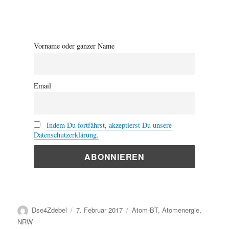
Vorname oder ganzer Name
Email
Indem Du fortfährst, akzeptierst Du unsere
Datenschutzerklärung.
Autor
Veröffentlicht
Kategorien
Dse4Zdebel
7. Februar 2017
Atom-BT
,
Atomenergie
,
am
NRW