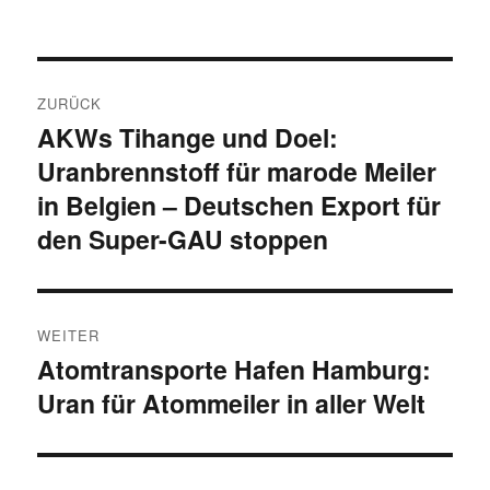
Beitragsnavigation
ZURÜCK
AKWs Tihange und Doel:
Vorheriger
Uranbrennstoff für marode Meiler
Beitrag:
in Belgien – Deutschen Export für
den Super-GAU stoppen
WEITER
Atomtransporte Hafen Hamburg:
Nächster
Uran für Atommeiler in aller Welt
Beitrag: