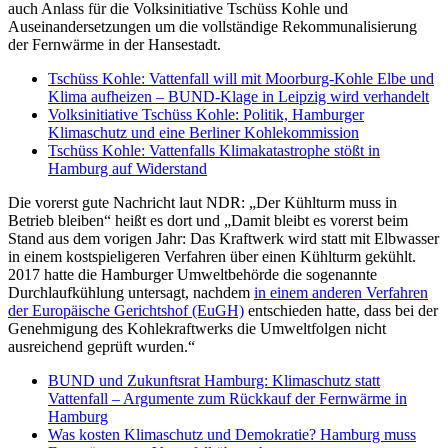
auch Anlass für die Volksinitiative Tschüss Kohle und
Auseinandersetzungen um die vollständige Rekommunalisierung
der Fernwärme in der Hansestadt.
Tschüss Kohle: Vattenfall will mit Moorburg-Kohle Elbe und
Klima aufheizen – BUND-Klage in Leipzig wird verhandelt
Volksinitiative Tschüss Kohle: Politik, Hamburger
Klimaschutz und eine Berliner Kohlekommission
Tschüss Kohle: Vattenfalls Klimakatastrophe stößt in
Hamburg auf Widerstand
Die vorerst gute Nachricht laut NDR: „Der Kühlturm muss in
Betrieb bleiben“ heißt es dort und „Damit bleibt es vorerst beim
Stand aus dem vorigen Jahr: Das Kraftwerk wird statt mit Elbwasser
in einem kostspieligeren Verfahren über einen Kühlturm gekühlt.
2017 hatte die Hamburger Umweltbehörde die sogenannte
Durchlaufkühlung untersagt, nachdem
in einem anderen Verfahren
der Europäische Gerichtshof (EuGH)
entschieden hatte, dass bei der
Genehmigung des Kohlekraftwerks die Umweltfolgen nicht
ausreichend geprüft wurden.“
BUND und Zukunftsrat Hamburg: Klimaschutz statt
Vattenfall – Argumente zum Rückkauf der Fernwärme in
Hamburg
Was kosten Klimaschutz und Demokratie? Hamburg muss