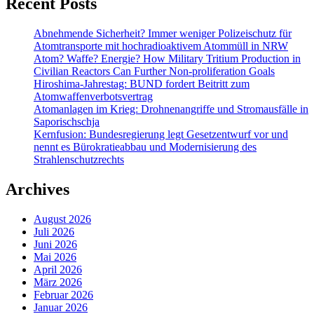
Recent Posts
Abnehmende Sicherheit? Immer weniger Polizeischutz für
Atomtransporte mit hochradioaktivem Atommüll in NRW
Atom? Waffe? Energie? How Military Tritium Production in
Civilian Reactors Can Further Non-proliferation Goals
Hiroshima-Jahrestag: BUND fordert Beitritt zum
Atomwaffenverbotsvertrag
Atomanlagen im Krieg: Drohnenangriffe und Stromausfälle in
Saporischschja
Kernfusion: Bundesregierung legt Gesetzentwurf vor und
nennt es Bürokratieabbau und Modernisierung des
Strahlenschutzrechts
Archives
August 2026
Juli 2026
Juni 2026
Mai 2026
April 2026
März 2026
Februar 2026
Januar 2026