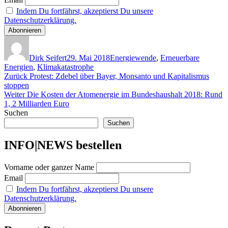
Indem Du fortfährst, akzeptierst Du unsere
Datenschutzerklärung.
Autor
Veröffentlicht
Kategorien
am
Dirk Seifert
29. Mai 2018
Energiewende
,
Erneuerbare
Energien
,
Klimakatastrophe
Beitragsnavigation
Vorheriger
Zurück
Protest: Zdebel über Bayer, Monsanto und Kapitalismus
Beitrag:
stoppen
Nächster
Weiter
Die Kosten der Atomenergie im Bundeshaushalt 2018: Rund
Beitrag:
1, 2 Milliarden Euro
Suchen
Suchen
INFO|NEWS bestellen
Vorname oder ganzer Name
Email
Indem Du fortfährst, akzeptierst Du unsere
Datenschutzerklärung.