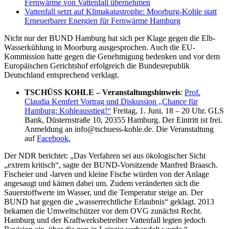
Fernwärme von Vattenfall übernehmen
Vattenfall setzt auf Klimakatastrophe: Moorburg-Kohle statt
Erneuerbarer Energien für Fernwärme Hamburg
Nicht nur der BUND Hamburg hat sich per Klage gegen die Elb-
Wasserkühlung in Moorburg ausgesprochen. Auch die EU-
Kommission hatte gegen die Genehmigung bedenken und vor dem
Europäischen Gerichtshof erfolgreich die Bundesrepublik
Deutschland entsprechend verklagt.
TSCHÜSS KOHLE – Veranstaltungshinweis
:
Prof.
Claudia Kemfert Vortrag und Diskussion „Chance für
Hamburg: Kohleausstieg!“
Freitag, 1. Juni, 18 – 20 Uhr. GLS
Bank, Düsternstraße 10, 20355 Hamburg. Der Eintritt ist frei.
Anmeldung an info@tschuess-kohle.de. Die Veranstaltung
auf
Facebook.
Der NDR berichtet: „Das Verfahren sei aus ökologischer Sicht
„extrem kritisch“, sagte der BUND-Vorsitzende Manfred Braasch.
Fischeier und -larven und kleine Fische würden von der Anlage
angesaugt und kämen dabei um. Zudem veränderten sich die
Sauerstoffwerte im Wasser, und die Temperatur steige an. Der
BUND hat gegen die „wasserrechtliche Erlaubnis“ geklagt. 2013
bekamen die Umweltschützer vor dem OVG zunächst Recht.
Hamburg und der Kraftwerksbetreiber Vattenfall legten jedoch