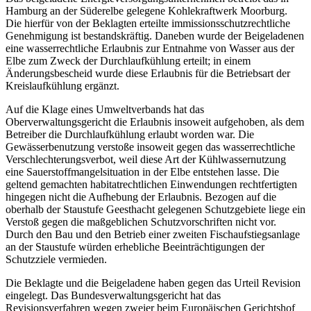
Hamburg an der Süderelbe gelegene Kohlekraftwerk Moorburg.
Die hierfür von der Beklagten erteilte immissionsschutzrechtliche
Genehmigung ist bestandskräftig. Daneben wurde der Beigeladenen
eine wasserrechtliche Erlaubnis zur Entnahme von Wasser aus der
Elbe zum Zweck der Durchlaufkühlung erteilt; in einem
Änderungsbescheid wurde diese Erlaubnis für die Betriebsart der
Kreislaufkühlung ergänzt.
Auf die Klage eines Umweltverbands hat das
Oberverwaltungsgericht die Erlaubnis insoweit aufgehoben, als dem
Betreiber die Durchlaufkühlung erlaubt worden war. Die
Gewässerbenutzung verstoße insoweit gegen das wasserrechtliche
Verschlechterungsverbot, weil diese Art der Kühlwassernutzung
eine Sauerstoffmangelsituation in der Elbe entstehen lasse. Die
geltend gemachten habitatrechtlichen Einwendungen rechtfertigten
hingegen nicht die Aufhebung der Erlaubnis. Bezogen auf die
oberhalb der Staustufe Geesthacht gelegenen Schutzgebiete liege ein
Verstoß gegen die maßgeblichen Schutzvorschriften nicht vor.
Durch den Bau und den Betrieb einer zweiten Fischaufstiegsanlage
an der Staustufe würden erhebliche Beeinträchtigungen der
Schutzziele vermieden.
Die Beklagte und die Beigeladene haben gegen das Urteil Revision
eingelegt. Das Bundesverwaltungsgericht hat das
Revisionsverfahren wegen zweier beim Europäischen Gerichtshof