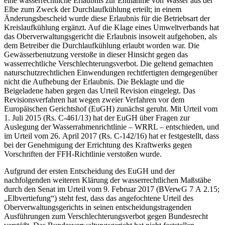
eine wasserrechtliche Erlaubnis zur Entnahme von Wasser aus der
Elbe zum Zweck der Durchlaufkühlung erteilt; in einem
Änderungsbescheid wurde diese Erlaubnis für die Betriebsart der
Kreislaufkühlung ergänzt. Auf die Klage eines Umweltverbands hat
das Oberverwaltungsgericht die Erlaubnis insoweit aufgehoben, als
dem Betreiber die Durchlaufkühlung erlaubt worden war. Die
Gewässerbenutzung verstoße in dieser Hinsicht gegen das
wasserrechtliche Verschlechterungsverbot. Die geltend gemachten
naturschutzrechtlichen Einwendungen rechtfertigten demgegenüber
nicht die Aufhebung der Erlaubnis. Die Beklagte und die
Beigeladene haben gegen das Urteil Revision eingelegt. Das
Revisionsverfahren hat wegen zweier Verfahren vor dem
Europäischen Gerichtshof (EuGH) zunächst geruht. Mit Urteil vom
1. Juli 2015 (Rs. C-461/13) hat der EuGH über Fragen zur
Auslegung der Wasserrahmenrichtlinie – WRRL – entschieden, und
im Urteil vom 26. April 2017 (Rs. C-142/16) hat er festgestellt, dass
bei der Genehmigung der Errichtung des Kraftwerks gegen
Vorschriften der FFH-Richtlinie verstoßen wurde.
Aufgrund der ersten Entscheidung des EuGH und der
nachfolgenden weiteren Klärung der wasserrechtlichen Maßstäbe
durch den Senat im Urteil vom 9. Februar 2017 (BVerwG 7 A 2.15;
„Elbvertiefung“) steht fest, dass das angefochtene Urteil des
Oberverwaltungsgerichts in seinen entscheidungstragenden
Ausführungen zum Verschlechterungsverbot gegen Bundesrecht