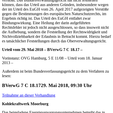
verstößt. Das Bundesverwaltungsgericht hat nicht feststellen
können, dass das Urteil aus anderen Gründen, insbesondere wegen
der im Urteil des EuGH vom 26. April 2017 aufgezeigten Verstöße
gegen die Bestimmungen des europäischen Naturschutzrechts, im
Ergebnis richtig ist. Das Urteil des EuGH entfaltet zwar
Bindungswirkung. Eine Heilung der darin aufgeführten
Rechtsfehler ist jedoch nicht ausgeschlossen, so dass insoweit nicht
die Aufhebung, sondern die Feststellung der Rechtswidrigkeit und
Nichtvollziehbarkeit der Erlaubnis in Betracht kommt. Hierzu bedarf
es tatsächlicher Feststellungen durch das Oberverwaltungsgericht.
Urteil vom 29. Mai 2018 – BVerwG 7 C 18.17 –
Vorinstanz: OVG Hamburg, 5 E 11/08 – Urteil vom 18. Januar
2013 –
Außerdem ist beim Bundesverfassungsgericht zu dem Verfahren zu
lesen:
BVerwG 7 C 18.1729. Mai 2018, 09:30 Uhr
Teilnahme an dieser Verhandlung
Kohlekraftwerk Moorburg
Das beigeladene Energieversorgungsunternehmen betreibt das in