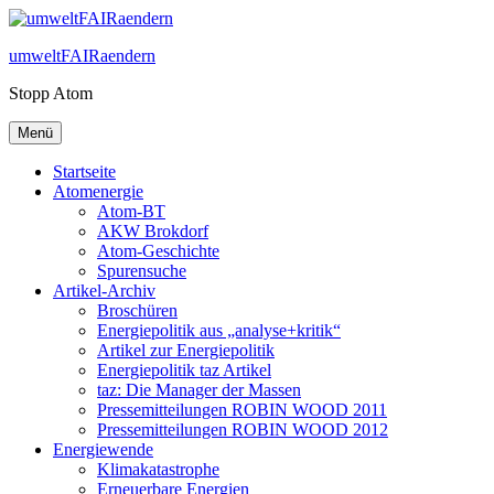
Zum
Inhalt
umweltFAIRaendern
springen
Stopp Atom
Menü
Startseite
Atomenergie
Atom-BT
AKW Brokdorf
Atom-Geschichte
Spurensuche
Artikel-Archiv
Broschüren
Energiepolitik aus „analyse+kritik“
Artikel zur Energiepolitik
Energiepolitik taz Artikel
taz: Die Manager der Massen
Pressemitteilungen ROBIN WOOD 2011
Pressemitteilungen ROBIN WOOD 2012
Energiewende
Klimakatastrophe
Erneuerbare Energien