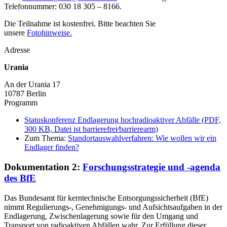
Telefonnummer: 030 18 305 – 8166.
Die Teilnahme ist kostenfrei. Bitte beachten Sie
unsere
Fotohinweise.
Adresse
Urania
An der Urania 17
10787
Berlin
Programm
Statuskonferenz Endlagerung hochradioaktiver Abfälle (PDF,
300 KB, Datei ist barrierefrei⁄barrierearm)
Zum Thema:
Standortauswahlverfahren: Wie wollen wir ein
Endlager finden?
Dokumentation 2:
Forschungsstrategie und -agenda
des BfE
Das Bundesamt für kerntechnische Entsorgungssicherheit (BfE)
nimmt Regulierungs-, Genehmigungs- und Aufsichtsaufgaben in der
Endlagerung, Zwischenlagerung sowie für den Umgang und
Transport von radioaktiven Abfällen wahr. Zur Erfüllung dieser