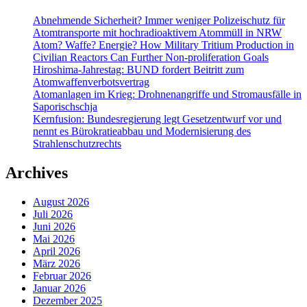
Abnehmende Sicherheit? Immer weniger Polizeischutz für
Atomtransporte mit hochradioaktivem Atommüll in NRW
Atom? Waffe? Energie? How Military Tritium Production in
Civilian Reactors Can Further Non-proliferation Goals
Hiroshima-Jahrestag: BUND fordert Beitritt zum
Atomwaffenverbotsvertrag
Atomanlagen im Krieg: Drohnenangriffe und Stromausfälle in
Saporischschja
Kernfusion: Bundesregierung legt Gesetzentwurf vor und
nennt es Bürokratieabbau und Modernisierung des
Strahlenschutzrechts
Archives
August 2026
Juli 2026
Juni 2026
Mai 2026
April 2026
März 2026
Februar 2026
Januar 2026
Dezember 2025