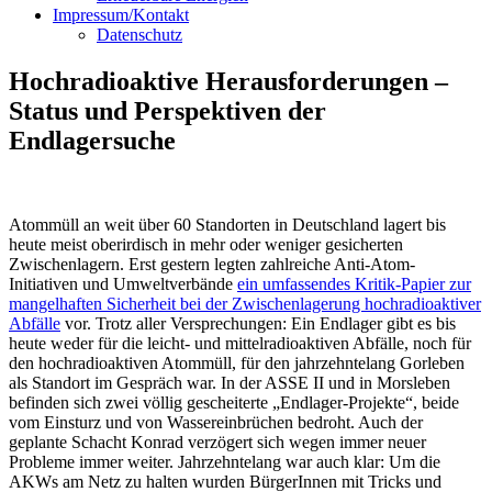
Impressum/Kontakt
Datenschutz
Hochradioaktive Herausforderungen –
Status und Perspektiven der
Endlagersuche
Atommüll an weit über 60 Standorten in Deutschland lagert bis
heute meist oberirdisch in mehr oder weniger gesicherten
Zwischenlagern. Erst gestern legten zahlreiche Anti-Atom-
Initiativen und Umweltverbände
ein umfassendes Kritik-Papier zur
mangelhaften Sicherheit bei der Zwischenlagerung hochradioaktiver
Abfälle
vor. Trotz aller Versprechungen: Ein Endlager gibt es bis
heute weder für die leicht- und mittelradioaktiven Abfälle, noch für
den hochradioaktiven Atommüll, für den jahrzehntelang Gorleben
als Standort im Gespräch war. In der ASSE II und in Morsleben
befinden sich zwei völlig gescheiterte „Endlager-Projekte“, beide
vom Einsturz und von Wassereinbrüchen bedroht. Auch der
geplante Schacht Konrad verzögert sich wegen immer neuer
Probleme immer weiter. Jahrzehntelang war auch klar: Um die
AKWs am Netz zu halten wurden BürgerInnen mit Tricks und