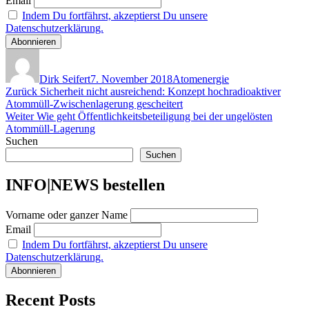
Email
Indem Du fortfährst, akzeptierst Du unsere
Datenschutzerklärung.
Autor
Veröffentlicht
Kategorien
am
Dirk Seifert
7. November 2018
Atomenergie
Beitragsnavigation
Vorheriger
Zurück
Sicherheit nicht ausreichend: Konzept hochradioaktiver
Beitrag:
Atommüll-Zwischenlagerung gescheitert
Nächster
Weiter
Wie geht Öffentlichkeitsbeteiligung bei der ungelösten
Beitrag:
Atommüll-Lagerung
Suchen
Suchen
INFO|NEWS bestellen
Vorname oder ganzer Name
Email
Indem Du fortfährst, akzeptierst Du unsere
Datenschutzerklärung.
Recent Posts