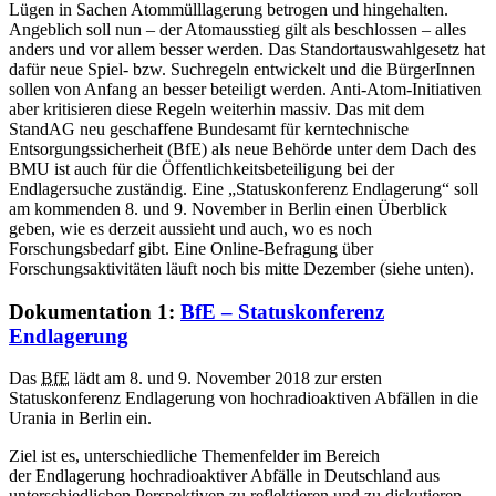
Lügen in Sachen Atommülllagerung betrogen und hingehalten.
Angeblich soll nun – der Atomausstieg gilt als beschlossen – alles
anders und vor allem besser werden. Das Standortauswahlgesetz hat
dafür neue Spiel- bzw. Suchregeln entwickelt und die BürgerInnen
sollen von Anfang an besser beteiligt werden. Anti-Atom-Initiativen
aber kritisieren diese Regeln weiterhin massiv. Das mit dem
StandAG neu geschaffene Bundesamt für kerntechnische
Entsorgungssicherheit (BfE) als neue Behörde unter dem Dach des
BMU ist auch für die Öffentlichkeitsbeteiligung bei der
Endlagersuche zuständig. Eine „Statuskonferenz Endlagerung“ soll
am kommenden 8. und 9. November in Berlin einen Überblick
geben, wie es derzeit aussieht und auch, wo es noch
Forschungsbedarf gibt. Eine Online-Befragung über
Forschungsaktivitäten läuft noch bis mitte Dezember (siehe unten).
Dokumentation 1:
BfE – Statuskonferenz
Endlagerung
Das
BfE
lädt am 8. und 9. November 2018 zur ersten
Statuskonferenz Endlagerung von hochradioaktiven Abfällen in die
Urania in Berlin ein.
Ziel ist es, unterschiedliche Themenfelder im Bereich
der Endlagerung hochradioaktiver Abfälle in Deutschland aus
unterschiedlichen Perspektiven zu reflektieren und zu diskutieren.