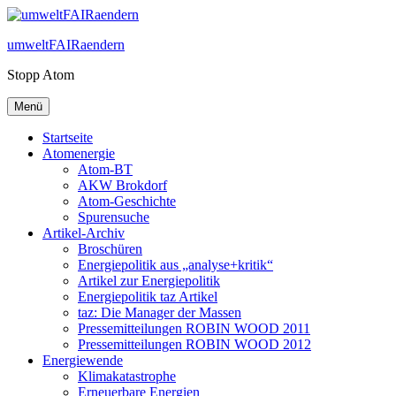
Zum
Inhalt
umweltFAIRaendern
springen
Stopp Atom
Menü
Startseite
Atomenergie
Atom-BT
AKW Brokdorf
Atom-Geschichte
Spurensuche
Artikel-Archiv
Broschüren
Energiepolitik aus „analyse+kritik“
Artikel zur Energiepolitik
Energiepolitik taz Artikel
taz: Die Manager der Massen
Pressemitteilungen ROBIN WOOD 2011
Pressemitteilungen ROBIN WOOD 2012
Energiewende
Klimakatastrophe
Erneuerbare Energien