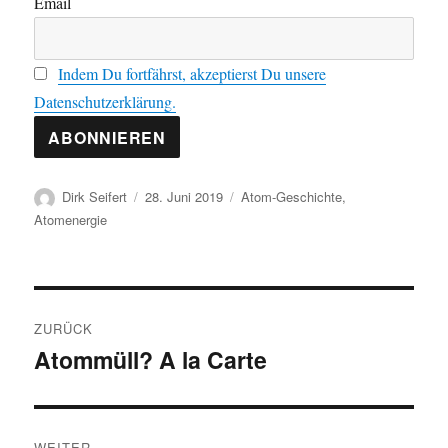
Email
Indem Du fortfährst, akzeptierst Du unsere
Datenschutzerklärung.
Autor
Veröffentlicht
Kategorien
Dirk Seifert
28. Juni 2019
Atom-Geschichte
,
am
Atomenergie
Beitragsnavigation
ZURÜCK
Atommüll? A la Carte
Vorheriger
Beitrag:
WEITER