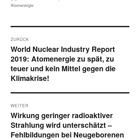
am
Atomenergie
Beitragsnavigation
ZURÜCK
World Nuclear Industry Report
Vorheriger
2019: Atomenergie zu spät, zu
Beitrag:
teuer und kein Mittel gegen die
Klimakrise!
WEITER
Wirkung geringer radioaktiver
Nächster
Strahlung wird unterschätzt –
Beitrag:
Fehlbildungen bei Neugeborenen