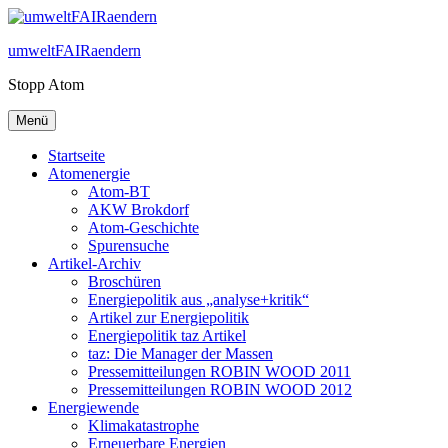
Zum
Inhalt
umweltFAIRaendern
springen
Stopp Atom
Menü
Startseite
Atomenergie
Atom-BT
AKW Brokdorf
Atom-Geschichte
Spurensuche
Artikel-Archiv
Broschüren
Energiepolitik aus „analyse+kritik“
Artikel zur Energiepolitik
Energiepolitik taz Artikel
taz: Die Manager der Massen
Pressemitteilungen ROBIN WOOD 2011
Pressemitteilungen ROBIN WOOD 2012
Energiewende
Klimakatastrophe
Erneuerbare Energien