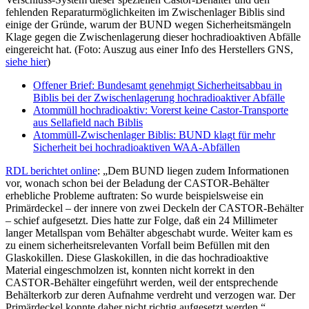
fehlenden Reparaturmöglichkeiten im Zwischenlager Biblis sind
einige der Gründe, warum der BUND wegen Sicherheitsmängeln
Klage gegen die Zwischenlagerung dieser hochradioaktiven Abfälle
eingereicht hat. (Foto: Auszug aus einer Info des Herstellers GNS,
siehe hier
)
Offener Brief: Bundesamt genehmigt Sicherheitsabbau in
Biblis bei der Zwischenlagerung hochradioaktiver Abfälle
Atommüll hochradioaktiv: Vorerst keine Castor-Transporte
aus Sellafield nach Biblis
Atommüll-Zwischenlager Biblis: BUND klagt für mehr
Sicherheit bei hochradioaktiven WAA-Abfällen
RDL berichtet online
: „Dem BUND liegen zudem Informationen
vor, wonach schon bei der Beladung der CASTOR-Behälter
erhebliche Probleme auftraten: So wurde beispielsweise ein
Primärdeckel – der innere von zwei Deckeln der CASTOR-Behälter
– schief aufgesetzt. Dies hatte zur Folge, daß ein 24 Millimeter
langer Metallspan vom Behälter abgeschabt wurde. Weiter kam es
zu einem sicherheitsrelevanten Vorfall beim Befüllen mit den
Glaskokillen. Diese Glaskokillen, in die das hochradioaktive
Material eingeschmolzen ist, konnten nicht korrekt in den
CASTOR-Behälter eingeführt werden, weil der entsprechende
Behälterkorb zur deren Aufnahme verdreht und verzogen war. Der
Primärdeckel konnte daher nicht richtig aufgesetzt werden.“