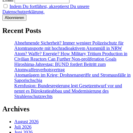
Indem Du fortfährst, akzeptierst Du unsere
Datenschutzerklärung.
Recent Posts
Abnehmende Sicherheit? Immer weniger Polizeischutz für
Atomtransporte mit hochradioaktivem Atommüll in NRW
Atom? Waffe? Energie? How Military Tritium Production in
Civilian Reactors Can Further Non-proliferation Goals
Hiroshima-Jahrestag: BUND fordert Beitritt zum
Atomwaffenverbotsvertrag
Atomanlagen im Krieg: Drohnenangriffe und Stromausfälle in
Saporischschja
Kernfusion: Bundesregierung legt Gesetzentwurf vor und
nennt es Bürokratieabbau und Modernisierung des
Strahlenschutzrechts
Archives
August 2026
Juli 2026
Juni 2026