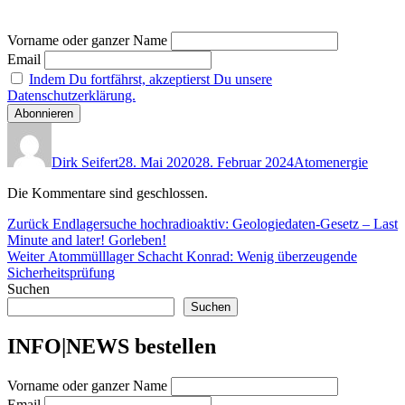
Vorname oder ganzer Name
Email
Indem Du fortfährst, akzeptierst Du unsere
Datenschutzerklärung.
Autor
Veröffentlicht
Kategorien
am
Dirk Seifert
28. Mai 2020
28. Februar 2024
Atomenergie
Die Kommentare sind geschlossen.
Beitragsnavigation
Vorheriger
Zurück
Endlagersuche hochradioaktiv: Geologiedaten-Gesetz – Last
Beitrag:
Minute and later! Gorleben!
Nächster
Weiter
Atommülllager Schacht Konrad: Wenig überzeugende
Beitrag:
Sicherheitsprüfung
Suchen
Suchen
INFO|NEWS bestellen
Vorname oder ganzer Name
Email