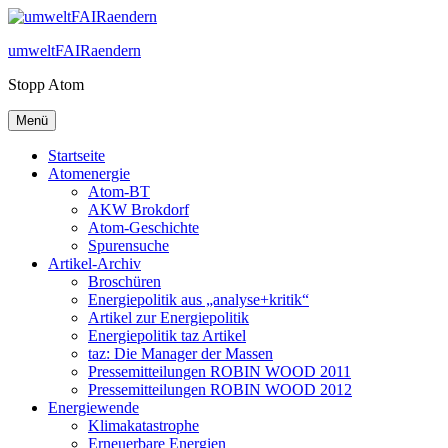
Zum
Inhalt
umweltFAIRaendern
springen
Stopp Atom
Menü
Startseite
Atomenergie
Atom-BT
AKW Brokdorf
Atom-Geschichte
Spurensuche
Artikel-Archiv
Broschüren
Energiepolitik aus „analyse+kritik“
Artikel zur Energiepolitik
Energiepolitik taz Artikel
taz: Die Manager der Massen
Pressemitteilungen ROBIN WOOD 2011
Pressemitteilungen ROBIN WOOD 2012
Energiewende
Klimakatastrophe
Erneuerbare Energien