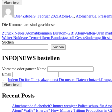
Autor
Veröffentlicht
Kategorien
am
Dse4Zdebel
9. Februar 2021
Atom-BT
,
Atomenergie
,
Pressemi
Die Kommentare sind geschlossen.
Beitragsnavigation
Vorheriger
Zurück
Neues Atomabkommen Euratom-GB: Atomwaffen-Uran m
Nächster
Beitrag:
Weiter
Nukleare Terrorrisiken: Bundestag soll Gesetzänderung für st
Beitrag:
Suchen
Suchen
INFO|NEWS bestellen
Vorname oder ganzer Name
Email
Indem Du fortfährst, akzeptierst Du unsere Datenschutzerklärung.
Recent Posts
Abnehmende Sicherheit? Immer weniger Polizeischutz für At
Atom? Waffe? Energie? How Military Tritium Production in Civ