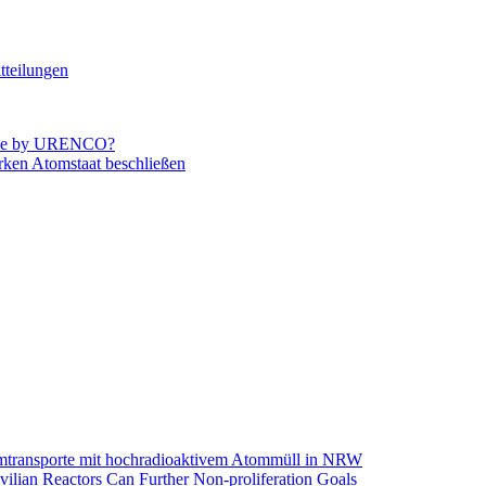
tteilungen
ade by URENCO?
arken Atomstaat beschließen
omtransporte mit hochradioaktivem Atommüll in NRW
ilian Reactors Can Further Non-proliferation Goals