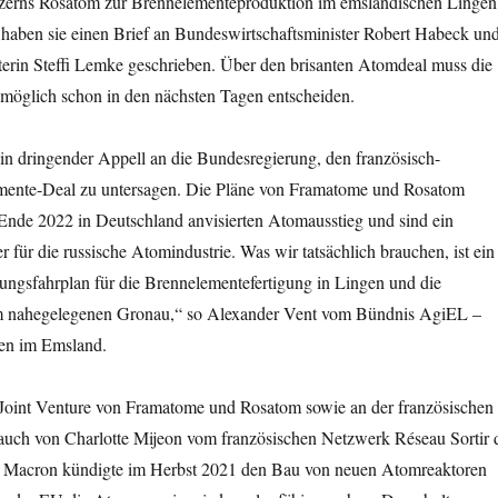
zerns Rosatom zur Brennelementeproduktion im emsländischen Lingen
 haben sie einen Brief an Bundeswirtschaftsminister Robert Habeck un
rin Steffi Lemke geschrieben. Über den brisanten Atomdeal muss die
öglich schon in den nächsten Tagen entscheiden.
ein dringender Appell an die Bundesregierung, den französisch-
mente-Deal zu untersagen. Die Pläne von Framatome und Rosatom
 Ende 2022 in Deutschland anvisierten Atomausstieg und sind ein
r für die russische Atomindustrie. Was wir tatsächlich brauchen, ist ein
egungsfahrplan für die Brennelementefertigung in Lingen und die
m nahegelegenen Gronau,“ so Alexander Vent vom Bündnis AgiEL –
en im Emsland.
 Joint Venture von Framatome und Rosatom sowie an der französischen
uch von Charlotte Mijeon vom französischen Netzwerk Réseau Sortir 
nt Macron kündigte im Herbst 2021 den Bau von neuen Atomreaktoren