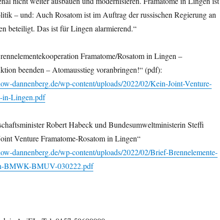
nal nicht weiter ausbauen und modernisieren. Framatome in Lingen ist
olitik – und: Auch Rosatom ist im Auftrag der russischen Regierung an
en beteiligt. Das ist für Lingen alarmierend.“
Brennelementekooperation Framatome/Rosatom in Lingen –
tion beenden – Atomausstieg voranbringen!“ (pdf):
how-dannenberg.de/wp-content/uploads/2022/02/Kein-Joint-Venture-
in-Lingen.pdf
schaftsminister Robert Habeck und Bundesumweltministerin Steffi
Joint Venture Framatome-Rosatom in Lingen“
how-dannenberg.de/wp-content/uploads/2022/02/Brief-Brennelemente-
ngen-BMWK-BMUV-030222.pdf