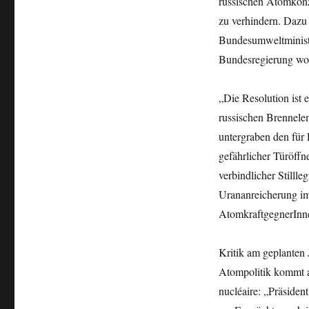
russischen Atomkon
zu verhindern. Dazu
Bundesumweltministe
Bundesregierung wom
„Die Resolution ist 
russischen Brennele
untergraben den für
gefährlicher Türöffne
verbindlicher Stilll
Urananreicherung i
AtomkraftgegnerInn
Kritik am geplanten
Atompolitik kommt a
nucléaire: „Präside