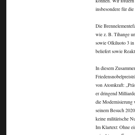
können. Wir fordern 
insbesondere für di
Die Brennelementefab
wie z. B. Tihange un
sowie Olkiluoto 3 i
beliefert sowie Rea
In diesem Zusammenh
Friedensnobelpreist
von Atomkraft: „Präs
er dringend Milliar
die Modernisierung 
seinem Besuch 2020 
keine militärische N
Im Klartext: Ohne e