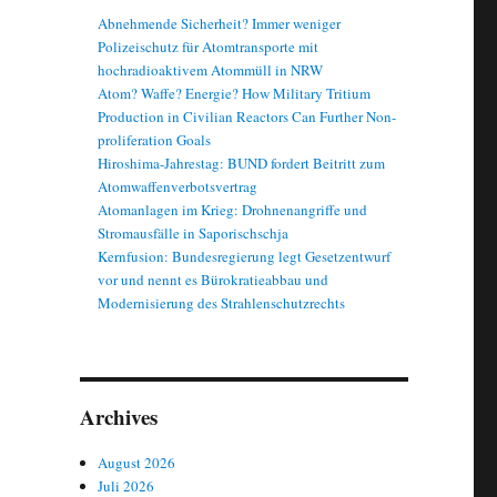
Abnehmende Sicherheit? Immer weniger
Polizeischutz für Atomtransporte mit
hochradioaktivem Atommüll in NRW
Atom? Waffe? Energie? How Military Tritium
Production in Civilian Reactors Can Further Non-
proliferation Goals
Hiroshima-Jahrestag: BUND fordert Beitritt zum
Atomwaffenverbotsvertrag
Atomanlagen im Krieg: Drohnenangriffe und
Stromausfälle in Saporischschja
Kernfusion: Bundesregierung legt Gesetzentwurf
vor und nennt es Bürokratieabbau und
Modernisierung des Strahlenschutzrechts
Archives
August 2026
Juli 2026