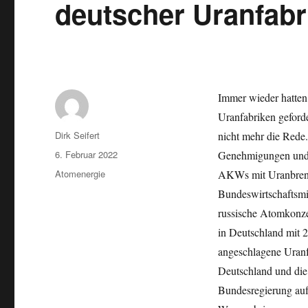
deutscher Uranfabr
Immer wieder hatten
Uranfabriken geforde
Autor
Dirk Seifert
nicht mehr die Rede
Veröffentlicht
6. Februar 2022
Genehmigungen und 
am
Kategorien
Atomenergie
AKWs mit Uranbrenns
Bundeswirtschaftsmi
russische Atomkonze
in Deutschland mit 2
angeschlagene Uran
Deutschland und die
Bundesregierung auf