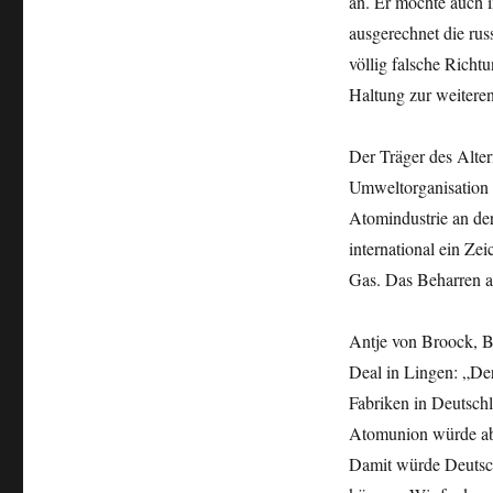
an. Er möchte auch 
ausgerechnet die russ
völlig falsche Richt
Haltung zur weitere
Der Träger des Alter
Umweltorganisation E
Atomindustrie an de
international ein Z
Gas. Das Beharren au
Antje von Broock, 
Deal in Lingen: „Der
Fabriken in Deutschl
Atomunion würde abe
Damit würde Deutsch