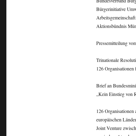
Bundesverband Bürg
Bürgerinitiative U
Arbeitsgemeinschaf
Aktionsbündnis Mün
Pressemitteilung vo
Trinationale Resolut
126 Organisationen 
Brief an Bundesmin
„Kein Einstieg von 
126 Organisationen 
europäischen Ländern
Joint Venture zwisc