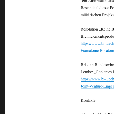
sein Atomwaffenarse
Bestandteil dieser P
militärischen Projekt
Resolution „Keine 
Brennelementeproduk
https://www.bi-luec
Framatome-Rosatom-
Brief an Bundeswirt
Lemke: „Geplantes 
https://www.bi-luec
Joint-Venture-Li
Kontakte: