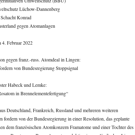
erinitiativen Umweltschutz (BBU)
mweltschutz Lüchow-Dannenberg
t Schacht Konrad
sterland gegen Atomanlagen
m 4. Februar 2022
ion gegen franz.-russ. Atomdeal in Lingen:
fordern von Bundesregierung Stoppsignal
ister Habeck und Lemke:
Rosatom in Brennelementefertigung“
aus Deutschland, Frankreich, Russland und mehreren weiteren
 fordern von der Bundesregierung in einer Resolution, das geplante
hen dem französischen Atomkonzern Framatome und einer Tochter des