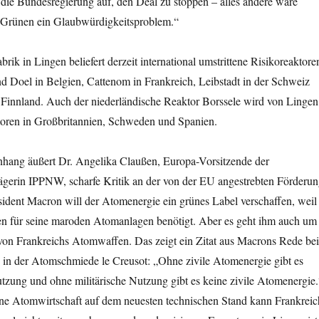
die Bundesregierung auf, den Deal zu stoppen – alles andere wäre
e Grünen ein Glaubwürdigkeitsproblem.“
rik in Lingen beliefert derzeit international umstrittene Risikoreaktore
d Doel in Belgien, Cattenom in Frankreich, Leibstadt in der Schweiz
n Finnland. Auch der niederländische Reaktor Borssele wird von Lingen
ktoren in Großbritannien, Schweden und Spanien.
ang äußert Dr. Angelika Claußen, Europa-Vorsitzende der
rägerin IPPNW, scharfe Kritik an der von der EU angestrebten Förderu
ident Macron will der Atomenergie ein grünes Label verschaffen, weil
den für seine maroden Atomanlagen benötigt. Aber es geht ihm auch um
von Frankreichs Atomwaffen. Das zeigt ein Zitat aus Macrons Rede bei
in der Atomschmiede le Creusot: „Ohne zivile Atomenergie gibt es
utzung und ohne militärische Nutzung gibt es keine zivile Atomenergie.
ine Atomwirtschaft auf dem neuesten technischen Stand kann Frankreic