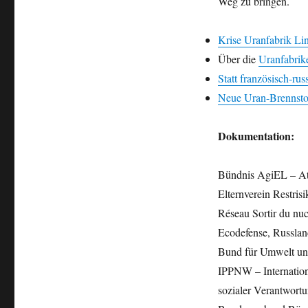
Weg zu bringen.
Krise Uranfabrik Li
Über die
Uranfabrik
Statt französisch-ru
Neue Uran-Brennstof
Dokumentation:
Bündnis AgiEL – At
Elternverein Restris
Réseau Sortir du nuc
Ecodefense, Russla
Bund für Umwelt un
IPPNW – Internation
sozialer Verantwort