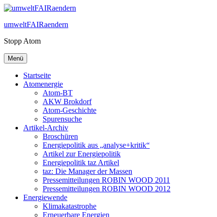
Zum
Inhalt
umweltFAIRaendern
springen
Stopp Atom
Menü
Startseite
Atomenergie
Atom-BT
AKW Brokdorf
Atom-Geschichte
Spurensuche
Artikel-Archiv
Broschüren
Energiepolitik aus „analyse+kritik“
Artikel zur Energiepolitik
Energiepolitik taz Artikel
taz: Die Manager der Massen
Pressemitteilungen ROBIN WOOD 2011
Pressemitteilungen ROBIN WOOD 2012
Energiewende
Klimakatastrophe
Erneuerbare Energien