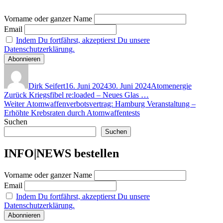
Vorname oder ganzer Name
Email
Indem Du fortfährst, akzeptierst Du unsere
Datenschutzerklärung.
Autor
Veröffentlicht
Kategorien
am
Dirk Seifert
16. Juni 2024
30. Juni 2024
Atomenergie
Beitragsnavigation
Vorheriger
Zurück
Kriegsfibel re:loaded – Neues Glas …
Nächster
Beitrag:
Weiter
Atomwaffenverbotsvertrag: Hamburg Veranstaltung –
Beitrag:
Erhöhte Krebsraten durch Atomwaffentests
Suchen
Suchen
INFO|NEWS bestellen
Vorname oder ganzer Name
Email
Indem Du fortfährst, akzeptierst Du unsere
Datenschutzerklärung.