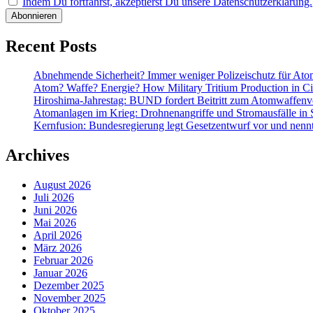
Indem Du fortfährst, akzeptierst Du unsere Datenschutzerklärung.
Recent Posts
Abnehmende Sicherheit? Immer weniger Polizeischutz für At
Atom? Waffe? Energie? How Military Tritium Production in Civ
Hiroshima-Jahrestag: BUND fordert Beitritt zum Atomwaffenve
Atomanlagen im Krieg: Drohnenangriffe und Stromausfälle in 
Kernfusion: Bundesregierung legt Gesetzentwurf vor und nennt
Archives
August 2026
Juli 2026
Juni 2026
Mai 2026
April 2026
März 2026
Februar 2026
Januar 2026
Dezember 2025
November 2025
Oktober 2025