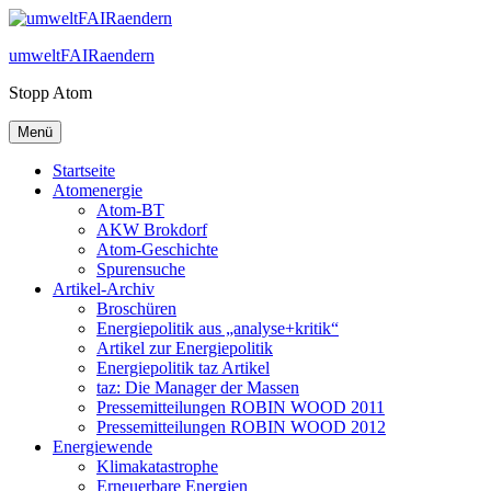
Zum
Inhalt
umweltFAIRaendern
springen
Stopp Atom
Menü
Startseite
Atomenergie
Atom-BT
AKW Brokdorf
Atom-Geschichte
Spurensuche
Artikel-Archiv
Broschüren
Energiepolitik aus „analyse+kritik“
Artikel zur Energiepolitik
Energiepolitik taz Artikel
taz: Die Manager der Massen
Pressemitteilungen ROBIN WOOD 2011
Pressemitteilungen ROBIN WOOD 2012
Energiewende
Klimakatastrophe
Erneuerbare Energien