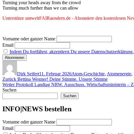
Turning your heads away from the crowd
Turning much further than we can allow
Unterstütze umweltFAIRaendern.de - Abonniere den kostenlosen News
Vorname oder ganzer Name
Email
Indem Du fortfährst, akzeptierst Du unsere Datenschutzerklärung.
Autor
Veröffentlicht
Kategorien
am
Dirk Seifert
11. Februar 2026
Atom-Geschichte
,
Atomenergie
,
Beitragsnavigation
Vorheriger
Zurück
Bettina Wegner! Deine Stimme. Unsere Stimme
Nächster
Beitrag:
Weiter
Protokoll Landtag NRW. Ausschuss. Wirtschaftsministerin –
Beitrag:
Suchen
Suchen
INFO|NEWS bestellen
Vorname oder ganzer Name
Email