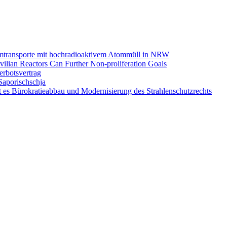
omtransporte mit hochradioaktivem Atommüll in NRW
ilian Reactors Can Further Non-proliferation Goals
rbotsvertrag
Saporischschja
 es Bürokratieabbau und Modernisierung des Strahlenschutzrechts