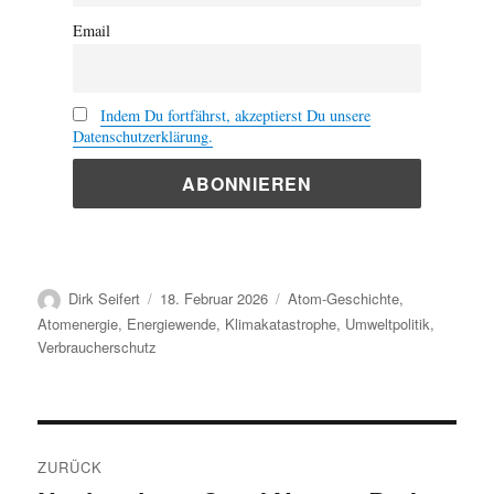
Email
Indem Du fortfährst, akzeptierst Du unsere
Datenschutzerklärung.
Autor
Veröffentlicht
Kategorien
Dirk Seifert
18. Februar 2026
Atom-Geschichte
,
am
Atomenergie
,
Energiewende
,
Klimakatastrophe
,
Umweltpolitik
,
Verbraucherschutz
Beitragsnavigation
ZURÜCK