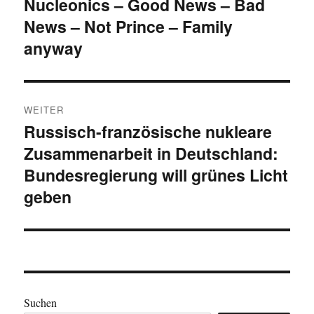
Nucleonics – Good News – Bad
Vorheriger
News – Not Prince – Family
Beitrag:
anyway
WEITER
Russisch-französische nukleare
Nächster
Zusammenarbeit in Deutschland:
Beitrag:
Bundesregierung will grünes Licht
geben
Suchen