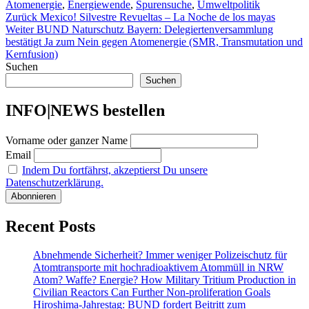
Atomenergie
,
Energiewende
,
Spurensuche
,
Umweltpolitik
Beitragsnavigation
Vorheriger
Zurück
Mexico! Silvestre Revueltas – La Noche de los mayas
Nächster
Beitrag:
Weiter
BUND Naturschutz Bayern: Delegiertenversammlung
Beitrag:
bestätigt Ja zum Nein gegen Atomenergie (SMR, Transmutation und
Kernfusion)
Suchen
Suchen
INFO|NEWS bestellen
Vorname oder ganzer Name
Email
Indem Du fortfährst, akzeptierst Du unsere
Datenschutzerklärung.
Recent Posts
Abnehmende Sicherheit? Immer weniger Polizeischutz für
Atomtransporte mit hochradioaktivem Atommüll in NRW
Atom? Waffe? Energie? How Military Tritium Production in
Civilian Reactors Can Further Non-proliferation Goals
Hiroshima-Jahrestag: BUND fordert Beitritt zum