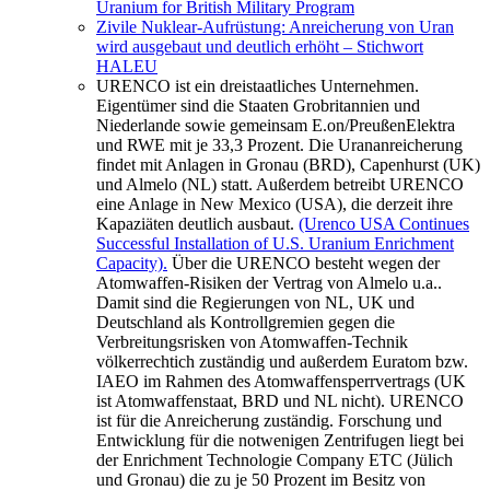
Uranium for British Military Program
Zivile Nuklear-Aufrüstung: Anreicherung von Uran
wird ausgebaut und deutlich erhöht – Stichwort
HALEU
URENCO ist ein dreistaatliches Unternehmen.
Eigentümer sind die Staaten Grobritannien und
Niederlande sowie gemeinsam E.on/PreußenElektra
und RWE mit je 33,3 Prozent. Die Urananreicherung
findet mit Anlagen in Gronau (BRD), Capenhurst (UK)
und Almelo (NL) statt. Außerdem betreibt URENCO
eine Anlage in New Mexico (USA), die derzeit ihre
Kapaziäten deutlich ausbaut.
(Urenco USA Continues
Successful Installation of U.S. Uranium Enrichment
Capacity).
Über die URENCO besteht wegen der
Atomwaffen-Risiken der Vertrag von Almelo u.a..
Damit sind die Regierungen von NL, UK und
Deutschland als Kontrollgremien gegen die
Verbreitungsrisken von Atomwaffen-Technik
völkerrechtich zuständig und außerdem Euratom bzw.
IAEO im Rahmen des Atomwaffensperrvertrags (UK
ist Atomwaffenstaat, BRD und NL nicht). URENCO
ist für die Anreicherung zuständig. Forschung und
Entwicklung für die notwenigen Zentrifugen liegt bei
der Enrichment Technologie Company ETC (Jülich
und Gronau) die zu je 50 Prozent im Besitz von