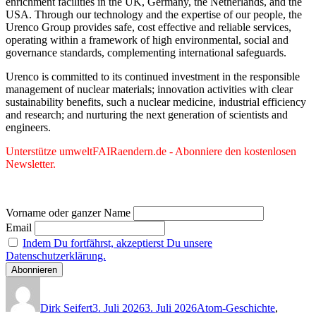
enrichment facilities in the UK, Germany, the Netherlands, and the
USA. Through our technology and the expertise of our people, the
Urenco Group provides safe, cost effective and reliable services,
operating within a framework of high environmental, social and
governance standards, complementing international safeguards.
Urenco is committed to its continued investment in the responsible
management of nuclear materials; innovation activities with clear
sustainability benefits, such a nuclear medicine, industrial efficiency
and research; and nurturing the next generation of scientists and
engineers.
Unterstütze umweltFAIRaendern.de - Abonniere den kostenlosen
Newsletter.
Vorname oder ganzer Name
Email
Indem Du fortfährst, akzeptierst Du unsere
Datenschutzerklärung.
Autor
Veröffentlicht
Kategorien
am
Dirk Seifert
3. Juli 2026
3. Juli 2026
Atom-Geschichte
,