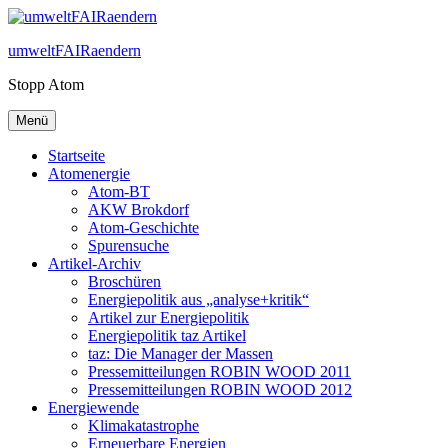
Zum
Inhalt
umweltFAIRaendern
springen
Stopp Atom
Menü
Startseite
Atomenergie
Atom-BT
AKW Brokdorf
Atom-Geschichte
Spurensuche
Artikel-Archiv
Broschüren
Energiepolitik aus „analyse+kritik“
Artikel zur Energiepolitik
Energiepolitik taz Artikel
taz: Die Manager der Massen
Pressemitteilungen ROBIN WOOD 2011
Pressemitteilungen ROBIN WOOD 2012
Energiewende
Klimakatastrophe
Erneuerbare Energien