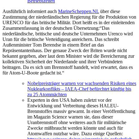
Betriebszeiten
Ausführlich informiert auch
MarineScheppen.NL
über diese
Zustimmung der niederländischen Regierung für die Produktion von
URENCO für das britische Militär. Dort heißt es in der einleitenden
Zusammenfassung in der deutschen Übersetzung:“Das
niederländische, britische und deutsche Unternehmen Urenco wird
Uran für die britische Verteidigung anreichern. Das schreibt
Außenminister Tom Berendse in einem Brief an das
Repräsentantenhaus. Der genaue Zweck der Briten wurde nicht
bekannt gegeben, aber laut dem Minister wird die Bereicherung zur
kollektiven Sicherheit der Niederlande und ihrer Verbündeten
beitragen. Da es sich um Brennstoff handelt, wird erwartet, dass es
für Atom-U-Boote gedacht ist.“
Nobelpreisträger warnen vor wachsenden Risiken eines
Nuklearkonflikts – IAEA-Chef befürchtet künftig bis
zu 25 Atommächten
Experten in den USA haben zuletzt vor der
Entwicklung und Verbreitung dieses HALEU-
Brennstoffes massiv gewarnt. In einer Veröffentlichung
im Magazin Science warnen sie, dass dieser
Uranbrennstoff ohne weiteres auch für militärische
Zwecke mißbraucht werden könnte und auch für
Atomwaffen nutzbar wäre. Dazu einige Quellen: