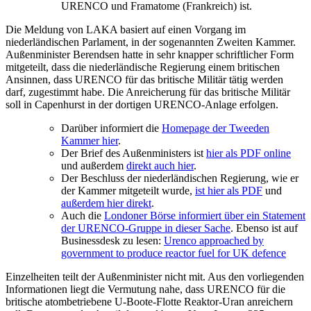
URENCO und Framatome (Frankreich) ist.
Die Meldung von LAKA basiert auf einen Vorgang im
niederländischen Parlament, in der sogenannten Zweiten Kammer.
Außenminister Berendsen hatte in sehr knapper schriftlicher Form
mitgeteilt, dass die niederländische Regierung einem britischen
Ansinnen, dass URENCO für das britische Militär tätig werden
darf, zugestimmt habe. Die Anreicherung für das britische Militär
soll in Capenhurst in der dortigen URENCO-Anlage erfolgen.
Darüber informiert die
Homepage der Tweeden
Kammer hier
.
Der Brief des Außenministers ist
hier als PDF online
und außerdem
direkt auch hier
.
Der Beschluss der niederländischen Regierung, wie er
der Kammer mitgeteilt wurde,
ist hier als PDF
und
außerdem hier direkt
.
Auch die
Londoner Börse informiert über ein Statement
der URENCO-Gruppe in dieser Sache
. Ebenso ist auf
Businessdesk zu lesen:
Urenco approached by
government to produce reactor fuel for UK defence
Einzelheiten teilt der Außenminister nicht mit. Aus den vorliegenden
Informationen liegt die Vermutung nahe, dass URENCO für die
britische atombetriebene U-Boote-Flotte Reaktor-Uran anreichern