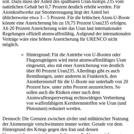
soll. Dazu muss der Anteil des spaltbaren Uran-Isotops 235 vom
natürlichen Gehalt bei 0,7 Prozent deutlich erhöht werden. Für
Atomkraftwerke zur Stromerzeugung liegt der Anteil bei
üblicherweise etwa 3 – 5 Prozent. Für die britischen Atom-U-Boote
könnte eine Anreicherung bis zu 19,75 Prozent Uran235 erfolgen.
Ab 20 Prozent Anreicherung wäre das Uran laut internationaler
Regelungen offiziell atomwaffenfähig. Aufgrund der internationalen
Verträge wäre eine höhere Anreicherung für URENCO nicht
möglich.
Hintergrund: Für die Antriebe von U-Booten oder
Flugzeugträgern wird meist atomwaffenfähiges Uran
eingesetzt, also mit einer Anreicherung von deutlich
über 80 Prozent Uran235. Allerdings gibt es auch
Bemühungen, unter anderem in Frankreich, den
Atombrennstoff für die U-Boote nur unterhalb von 20
Prozent bzw. unter zehn Prozent anzureichern. So
sollen auch die Risiken einer nach dem
Atomwaffensperrvertrag rechtswidrigen Verbreitung
von waffenfähigem Kernbrennstoffen wie Uran (und
Plutonium) reduziert werden.
Dennoch: Die Grenzen zwischen ziviler und militärischer Nutzung
der Atomenergie verschwimmen immer weiter. Gerade vor dem
Hintergrund des Kriegs gegen den Iran und dessen