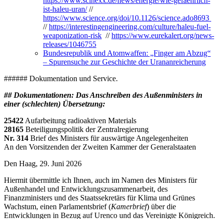
https://www.scinexx.de/news/energie/wie-gefaehrlich-
ist-haleu-uran/
//
https://www.science.org/doi/10.1126/science.ado8693
//
https://interestingengineering.com/culture/haleu-fuel-
weaponization-risk
//
https://www.eurekalert.org/news-
releases/1046755
Bundesrepublik und Atomwaffen: „Finger am Abzug“
– Spurensuche zur Geschichte der Urananreicherung
###### Dokumentation und Service.
## Dokumentationen: Das Anschreiben des Außenministers in
einer (schlechten) Übersetzung:
25422
Aufarbeitung radioaktiven Materials
28165
Beteiligungspolitik der Zentralregierung
Nr. 314
Brief des Ministers für auswärtige Angelegenheiten
An den Vorsitzenden der Zweiten Kammer der Generalstaaten
Den Haag, 29. Juni 2026
Hiermit übermittle ich Ihnen, auch im Namen des Ministers für
Außenhandel und Entwicklungszusammenarbeit, des
Finanzministers und des Staatssekretärs für Klima und Grünes
Wachstum, einen Parlamentsbrief (
Kamerbrief
) über die
Entwicklungen in Bezug auf Urenco und das Vereinigte Königreich.