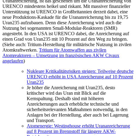
Urananreicherung, ist das geschehen um die Urananreicherung von
URENCO mindestens heikel und riskant. Mit massiver finanzieller
Unterstützung ist URENCO in Großbritannien derzeit dabei, eine
neue Produktions-Kaskade für die Urananreicherung bis zu 19,75
Uran235 aufzubauen. Denn diese Anreicherung wird auch die
Nutzung bei sogenannten Small-Modular-Reaktoren (SMR)
angestrebt. In den USA ist URENCO dabei, die Anreicherung auf
einen Grad von Uran235 mit 10 Prozent auf den Weg zu bringen.
(Siehe auch: Tritium-Herstellung für militärische Nutzung in zivilen
Atomkraftwerken.
Tritium für Atomwaffen aus zivilen
Atomreaktoren – Umsetzung im französischen AKW Civaux
angelaufen
)
Nukleare Kritikalitätsrisiken steigen: Teilweise deutsche
URENCO erhöht in USA Anreicherung auf 10 Prozent
Uran235
Je höher die Anreicherung mit Uran235, desto
kritischer wird das Uran mit Blick auf die
Kernspaltung. Deshalb sind mit höheren
Anreicherungen auch erhebliche technische und
sicherheitsrelevanten Maßnahmen notwendig, in den
Anlagen bei der Herstellung, aber auch bei Lagerung
und Transport.
Atomenergie: Westinghouse erhöht Urananreicherung
auf 8 Prozent im Brennstoff für längere AKW-