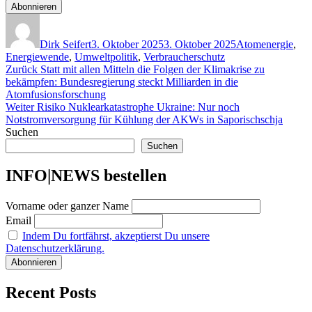
Autor
Veröffentlicht
Kategorien
am
Dirk Seifert
3. Oktober 2025
3. Oktober 2025
Atomenergie
,
Energiewende
,
Umweltpolitik
,
Verbraucherschutz
Beitragsnavigation
Vorheriger
Zurück
Statt mit allen Mitteln die Folgen der Klimakrise zu
Beitrag:
bekämpfen: Bundesregierung steckt Milliarden in die
Atomfusionsforschung
Nächster
Weiter
Risiko Nuklearkatastrophe Ukraine: Nur noch
Beitrag:
Notstromversorgung für Kühlung der AKWs in Saporischschja
Suchen
Suchen
INFO|NEWS bestellen
Vorname oder ganzer Name
Email
Indem Du fortfährst, akzeptierst Du unsere
Datenschutzerklärung.
Recent Posts