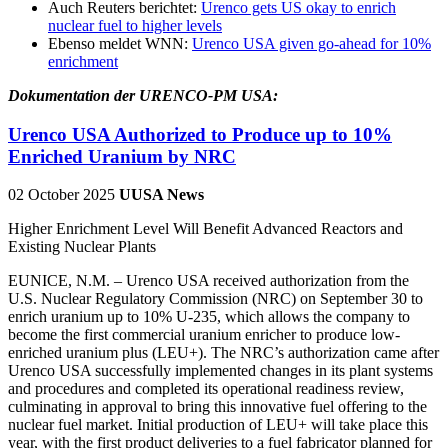
Auch Reuters berichtet:
Urenco gets US okay to enrich
nuclear fuel to higher levels
Ebenso meldet WNN:
Urenco USA given go-ahead for 10%
enrichment
Dokumentation der URENCO-PM USA:
Urenco USA Authorized to Produce up to 10%
Enriched Uranium by NRC
02 October 2025
UUSA News
Higher Enrichment Level Will Benefit Advanced Reactors and
Existing Nuclear Plants
EUNICE, N.M. – Urenco USA received authorization from the
U.S. Nuclear Regulatory Commission (NRC) on September 30 to
enrich uranium up to 10% U-235, which allows the company to
become the first commercial uranium enricher to produce low-
enriched uranium plus (LEU+). The NRC’s authorization came after
Urenco USA successfully implemented changes in its plant systems
and procedures and completed its operational readiness review,
culminating in approval to bring this innovative fuel offering to the
nuclear fuel market. Initial production of LEU+ will take place this
year, with the first product deliveries to a fuel fabricator planned for