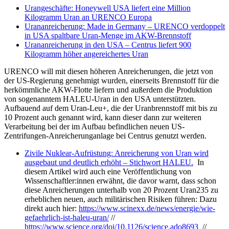
Urangeschäfte: Honeywell USA liefert eine Million
Kilogramm Uran an URENCO Europa
Urananreicherung: Made in Germany – URENCO verdoppelt
in USA spaltbare Uran-Menge im AKW-Brennstoff
Urananreicherung in den USA – Centrus liefert 900
Kilogramm höher angereichertes Uran
URENCO will mit diesen höheren Anreicherungen, die jetzt von
der US-Regierung genehmigt wurden, einerseits Brennstoff für die
herkömmliche AKW-Flotte liefern und außerdem die Produktion
von sogenanntem HALEU-Uran in den USA unterstützten.
Aufbauend auf dem Uran-Leu+, die der Uranbrennstoff mit bis zu
10 Prozent auch genannt wird, kann dieser dann zur weiteren
Verarbeitung bei der im Aufbau befindlichen neuen US-
Zentrifungen-Anreicherunganlage bei Centrus genutzt werden.
Zivile Nuklear-Aufrüstung: Anreicherung von Uran wird
ausgebaut und deutlich erhöht – Stichwort HALEU.
In
diesem Artikel wird auch eine Veröffentlichung von
Wissenschaftler:innen erwähnt, die davor warnt, dass schon
diese Anreicherungen unterhalb von 20 Prozent Uran235 zu
erheblichen neuen, auch militärischen Risiken führen: Dazu
direkt auch hier:
https://www.scinexx.de/news/energie/wie-
gefaehrlich-ist-haleu-uran/
//
https://www.science.org/doi/10.1126/science.ado8693
//