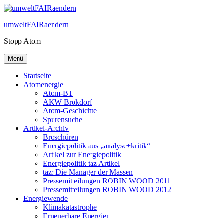
Zum
Inhalt
umweltFAIRaendern
springen
Stopp Atom
Menü
Startseite
Atomenergie
Atom-BT
AKW Brokdorf
Atom-Geschichte
Spurensuche
Artikel-Archiv
Broschüren
Energiepolitik aus „analyse+kritik“
Artikel zur Energiepolitik
Energiepolitik taz Artikel
taz: Die Manager der Massen
Pressemitteilungen ROBIN WOOD 2011
Pressemitteilungen ROBIN WOOD 2012
Energiewende
Klimakatastrophe
Erneuerbare Energien