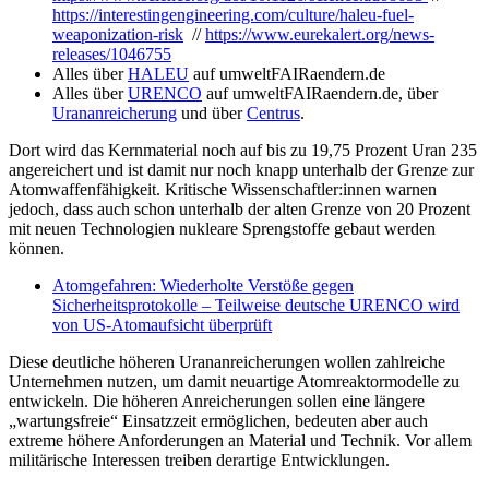
https://interestingengineering.com/culture/haleu-fuel-
weaponization-risk
//
https://www.eurekalert.org/news-
releases/1046755
Alles über
HALEU
auf umweltFAIRaendern.de
Alles über
URENCO
auf umweltFAIRaendern.de, über
Urananreicherung
und über
Centrus
.
Dort wird das Kernmaterial noch auf bis zu 19,75 Prozent Uran 235
angereichert und ist damit nur noch knapp unterhalb der Grenze zur
Atomwaffenfähigkeit. Kritische Wissenschaftler:innen warnen
jedoch, dass auch schon unterhalb der alten Grenze von 20 Prozent
mit neuen Technologien nukleare Sprengstoffe gebaut werden
können.
Atomgefahren: Wiederholte Verstöße gegen
Sicherheitsprotokolle – Teilweise deutsche URENCO wird
von US-Atomaufsicht überprüft
Diese deutliche höheren Urananreicherungen wollen zahlreiche
Unternehmen nutzen, um damit neuartige Atomreaktormodelle zu
entwickeln. Die höheren Anreicherungen sollen eine längere
„wartungsfreie“ Einsatzzeit ermöglichen, bedeuten aber auch
extreme höhere Anforderungen an Material und Technik. Vor allem
militärische Interessen treiben derartige Entwicklungen.