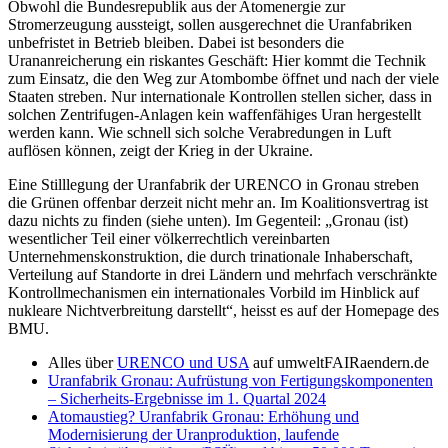
Obwohl die Bundesrepublik aus der Atomenergie zur
Stromerzeugung aussteigt, sollen ausgerechnet die Uranfabriken
unbefristet in Betrieb bleiben. Dabei ist besonders die
Urananreicherung ein riskantes Geschäft: Hier kommt die Technik
zum Einsatz, die den Weg zur Atombombe öffnet und nach der viele
Staaten streben. Nur internationale Kontrollen stellen sicher, dass in
solchen Zentrifugen-Anlagen kein waffenfähiges Uran hergestellt
werden kann. Wie schnell sich solche Verabredungen in Luft
auflösen können, zeigt der Krieg in der Ukraine.
Eine Stilllegung der Uranfabrik der URENCO in Gronau streben
die Grünen offenbar derzeit nicht mehr an. Im Koalitionsvertrag ist
dazu nichts zu finden (siehe unten). Im Gegenteil: „Gronau (ist)
wesentlicher Teil einer völkerrechtlich vereinbarten
Unternehmenskonstruktion, die durch trinationale Inhaberschaft,
Verteilung auf Standorte in drei Ländern und mehrfach verschränkte
Kontrollmechanismen ein internationales Vorbild im Hinblick auf
nukleare Nichtverbreitung darstellt“, heisst es auf der Homepage des
BMU.
Alles über
URENCO und USA
auf umweltFAIRaendern.de
Uranfabrik Gronau: Aufrüstung von Fertigungskomponenten
– Sicherheits-Ergebnisse im 1. Quartal 2024
Atomaustieg? Uranfabrik Gronau: Erhöhung und
Modernisierung der Uranproduktion, laufende