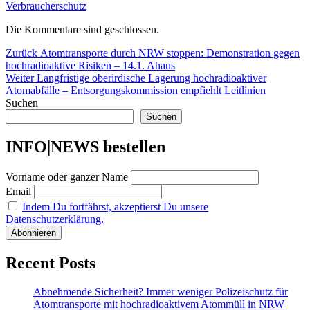
Verbraucherschutz
Die Kommentare sind geschlossen.
Beitragsnavigation
Vorheriger
Zurück
Atomtransporte durch NRW stoppen: Demonstration gegen
Beitrag:
hochradioaktive Risiken – 14.1. Ahaus
Nächster
Weiter
Langfristige oberirdische Lagerung hochradioaktiver
Beitrag:
Atomabfälle – Entsorgungskommission empfiehlt Leitlinien
Suchen
Suchen
INFO|NEWS bestellen
Vorname oder ganzer Name
Email
Indem Du fortfährst, akzeptierst Du unsere
Datenschutzerklärung.
Recent Posts
Abnehmende Sicherheit? Immer weniger Polizeischutz für
Atomtransporte mit hochradioaktivem Atommüll in NRW