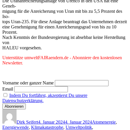
Die Urananreicherungsanlage von Urenco in den USA hat eine
Geneh-
migung für die Anreicherung von Uran mit bis zu 5,5 Prozent des
Iso-
tops Uran-235. Für diese Anlage beantragt das Unternehmen derzeit
eine Genehmigung für einen Anreicherungsgrad von bis zu 10
Prozent.
Nach Kenntnis der Bundesregierung ist absehbar keine Herstellung
von
HALEU vorgesehen.
Unterstütze umweltFAIRaendern.de - Abonniere den kostenlosen
Newsletter.
Vorname oder ganzer Name
Email
Indem Du fortfährst, akzeptierst Du unsere
Datenschutzerklärung.
Autor
Veröffentlicht
Kategorien
am
Dirk Seifert
4. Januar 2024
4. Januar 2024
Atomenergie
,
Energiewende
,
Klimakatastrophe
,
Umweltpolitik
,