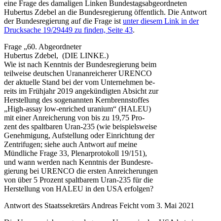
eine Frage des damaligen Linken Bundestagsabgeordneten
Hubertus Zdebel an die Bundesregierung öffentlich. Die Antwort
der Bundesregierung auf die Frage ist
unter diesem Link in der
Drucksache 19/29449 zu finden, Seite 43
.
Frage „60. Abgeordneter
Hubertus Zdebel, (DIE LINKE.)
Wie ist nach Kenntnis der Bundesregierung beim
teilweise deutschen Urananreicherer URENCO
der aktuelle Stand bei der vom Unternehmen be-
reits im Frühjahr 2019 angekündigten Absicht zur
Herstellung des sogenannten Kernbrennstoffes
„High-assay low-enriched uranium“ (HALEU)
mit einer Anreicherung von bis zu 19,75 Pro-
zent des spaltbaren Uran-235 (wie beispielsweise
Genehmigung, Aufstellung oder Einrichtung der
Zentrifugen; siehe auch Antwort auf meine
Mündliche Frage 33, Plenarprotokoll 19/151),
und wann werden nach Kenntnis der Bundesre-
gierung bei URENCO die ersten Anreicherungen
von über 5 Prozent spaltbarem Uran-235 für die
Herstellung von HALEU in den USA erfolgen?
Antwort des Staatssekretärs Andreas Feicht vom 3. Mai 2021