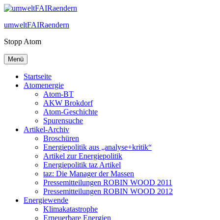
Zum
Inhalt
umweltFAIRaendern
springen
Stopp Atom
Menü
Startseite
Atomenergie
Atom-BT
AKW Brokdorf
Atom-Geschichte
Spurensuche
Artikel-Archiv
Broschüren
Energiepolitik aus „analyse+kritik“
Artikel zur Energiepolitik
Energiepolitik taz Artikel
taz: Die Manager der Massen
Pressemitteilungen ROBIN WOOD 2011
Pressemitteilungen ROBIN WOOD 2012
Energiewende
Klimakatastrophe
Erneuerbare Energien